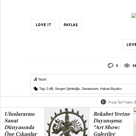
LOVE IT
PAYLAŞ
LOVE
0
48
Yazar:
Tag:
0 dB
,
Sergen Şehitoğlu
,
Sanatorium
,
Hakan Bıçakcı
Proje Telif Hakkı B
Uluslararası
Rekabet Yerine
Sanat
Dayanışma:
Dünyasında
“Art Show:
Öne Çıkanlar
Galeriler