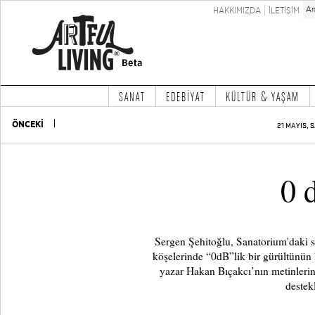
HAKKIMIZDA
İLETİŞİM
SANAT
EDEBİYAT
KÜLTÜR & YAŞAM
ÖNCEKİ
21 MAYIS, S
0 
Sergen Şehitoğlu, Sanatorium'daki se
köşelerinde “0dB”lik bir gürültünün 
yazar Hakan Bıçakcı’nın metinlerini 
destekl