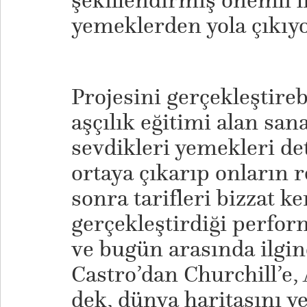
şekillendirmiş önemli l
yemeklerden yola çıkıyo
Projesini gerçekleştire
aşçılık eğitimi alan sana
sevdikleri yemekleri det
ortaya çıkarıp onların 
sonra tarifleri bizzat k
gerçekleştirdiği perfor
ve bugün arasında ilgin
Castro’dan Churchill’e,
dek, dünya haritasını y