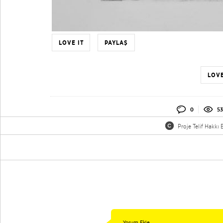
LOVE IT
PAYLAŞ
LOVE
0
53
Proje Telif Hakkı B