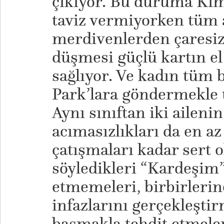
çıkıyor. Bu duruma Kim 
taviz vermiyorken tüm a
merdivenlerden çaresiz
düşmesi güçlü kartın el
sağlıyor. Ve kadın tüm 
Park’lara göndermekle t
Aynı sınıftan iki ailenin
acımasızlıkları da en az 
çatışmaları kadar sert o
söyledikleri “Kardeşim
etmemeleri, birbirlerin
infazlarını gerçekleştir
basmakla tehdit etmeler