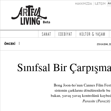
HAKKIMIZDA
İLETİŞİM
SANAT
EDEBİYAT
KÜLTÜR & YAŞAM
ÖNCEKİ
29 KASIM, C
Sınıfsal Bir Çarpışma
Bong Joon-ho’nun Cannes Film Festiv
sistemin çarklarını döndürenlerle bu
bakan, yavaş yavaş kontrolünü kaybed
Parasite (Parazit)