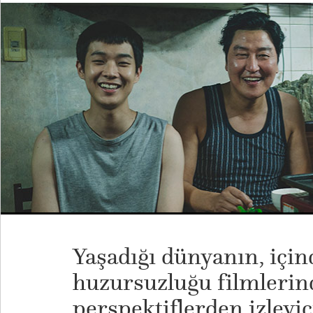
Yaşadığı dünyanın, içind
huzursuzluğu filmlerind
perspektiflerden izleyi