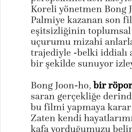
Koreli yönetmen Bong J
Palmiye kazanan son f
eşitsizliğinin toplumsa
uçurumu mizahi anlarla
trajediyle -belki iddial
bir şekilde sunuyor izle
Bong Joon-ho,
bir röpor
saran gerçekliğe derin
bu filmi yapmaya karar 
Zaten kendi hayatlarım
kafa yorduğumuzu beli