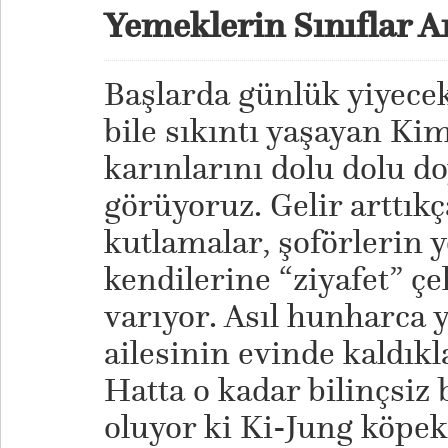
Yemeklerin Sınıflar A
Başlarda günlük yiyec
bile sıkıntı yaşayan Kim
karınlarını dolu dolu d
görüyoruz. Gelir arttıkç
kutlamalar, şoförlerin 
kendilerine “ziyafet” ç
varıyor. Asıl hunharca 
ailesinin evinde kaldık
Hatta o kadar bilinçsiz
oluyor ki Ki-Jung köpe