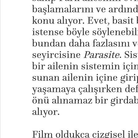
başlamalarını ve ardınd
konu alıyor. Evet, basit
istense böyle söylenebi
bundan daha fazlasını v
seyircisine
Parasite
. Si
bir ailenin sistemin iç
sunan ailenin içine girip
yaşamaya çalışırken de
önü alınamaz bir girda
alıyor.
​Film oldukça çizgisel ile