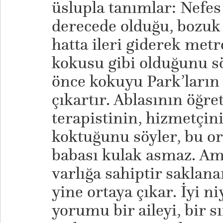
üslupla tanımlar: Nefe
derecede olduğu, bozuk 
hatta ileri giderek met
kokusu gibi olduğunu s
önce kokuyu Park’ların 
çıkartır. Ablasının öğr
terapistinin, hizmetçin
koktuğunu söyler, bu or
babası kulak asmaz. A
varlığa sahiptir saklan
yine ortaya çıkar. İyi n
yorumu bir aileyi, bir sı