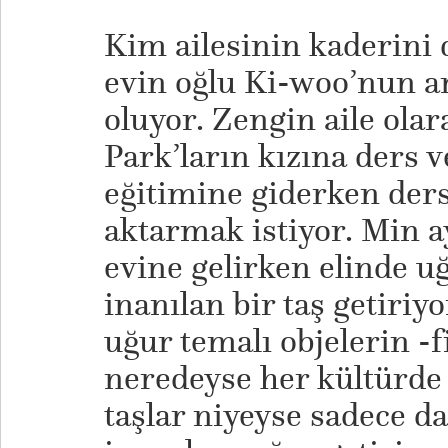
Kim ailesinin kaderini 
evin oğlu Ki-woo’nun a
oluyor. Zengin aile ola
Park’ların kızına ders v
eğitimine giderken ders
aktarmak istiyor. Min a
evine gelirken elinde u
inanılan bir taş getiriy
uğur temalı objelerin -fil
neredeyse her kültürde b
taşlar niyeyse sadece da