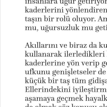
insanlara uğur getiriyo
kaderlerini yönlendiren
taşın bir rolü oluyor. A
mu, uğursuzluk mu getir
​Akıllarını ve biraz da k
kullanarak ilerledikler
kaderlerine yön verip g
ufkunu genişletseler d
küçük bir taş tüm gidiş
Ellerindekini iyileştirm
aşamaya geçmek hayalke