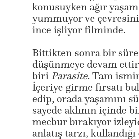
konusuyken ağır yaşam 
yummuyor ve çevresini 
ince işliyor filminde.
​Bittikten sonra bir sür
düşünmeye devam ettir
biri
Parasite
. Tam ismin
İçeriye girme fırsatı b
edip, orada yaşamını s
sayede aklının içinde b
mecbur bırakıyor izleyi
anlatış tarzı, kullandığı