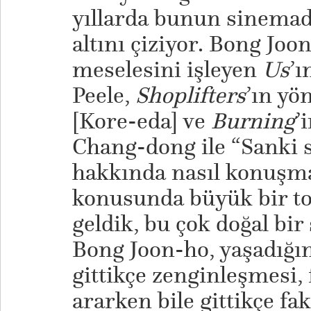
yıllarda bunun sinemad
altını çiziyor. Bong Joo
meselesini işleyen
Us
’ı
Peele,
Shoplifters
’ın yö
[Kore-eda] ve
Burning
’
Chang-dong ile “Sanki s
hakkında nasıl konuşma
konusunda büyük bir top
geldik, bu çok doğal bir 
Bong Joon-ho, yaşadığı
gittikçe zenginleşmesi, 
ararken bile gittikçe fa