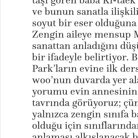
taşı gören baba Ki-tae
ve bunun sanatla ilişki
soyut bir eser olduğuna 
Zengin aileye mensup M
sanattan anladığını dü
bir ifadeyle belirtiyor.
Park’ların evine ilk der
woo’nun duvarda yer al
yorumu evin annesinin 
tavrında görüyoruz; çü
yalnızca zengin sınıfa 
olduğu için sınıflarınd
anlaması alkışlanacak 