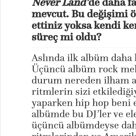
Never Land’
de daha fa
mevcut. Bu değişimi öz
ettiniz yoksa kendi ke
süreç mi oldu?
Aslında ilk albüm daha
Üçüncü albüm rock melo
durum nereden ilham al
ritmlerin sizi etkilediği
yaparken hip hop beni e
albümde bu DJ’ler ve el
üçüncü albümdeyse dah