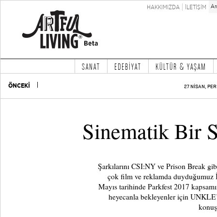
HAKKIMIZDA
İLETİŞİM
SANAT
EDEBİYAT
KÜLTÜR & YAŞAM
ÖNCEKİ
27 NİSAN, PER
Sinematik Bir
Şarkılarını CSI:NY ve Prison Break gibi
çok film ve reklamda duyduğumuz İ
Mayıs tarihinde Parkfest 2017 kapsamın
heyecanla bekleyenler için UNKLE’ı
konuş