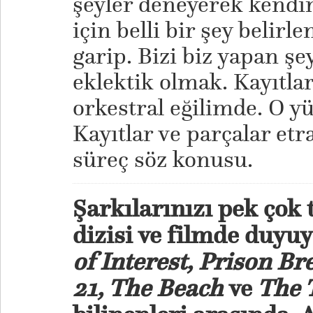
şeyler deneyerek kendini
için belli bir şey belir
garip. Bizi biz yapan şe
eklektik olmak. Kayıtla
orkestral eğilimde. O y
Kayıtlar ve parçalar etr
süreç söz konusu.
Şarkılarınızı pek çok 
dizisi ve filmde duyu
of Interest, Prison Br
21, The Beach
ve
The T