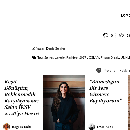
LOVE
0
68
Yazar:
Deniz Şenliler
Tag:
James Lavelle
,
Parkfest 2017
,
CSI:NY
,
Prison Break
,
UNKL
Proje Telif Hakkı B
Keşif,
“Bilmediğim
Dönüşüm,
Bir Yere
Beklenmedik
Gitmeye
Karşılaşmalar:
Bayılıyorum”
Salon İKSV
2026’ya Hazır!
Begüm Kakı
Enes Kudu