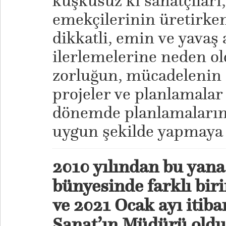
kuşkusuz ki sanatçıları
emekçilerinin üretirke
dikkatli, emin ve yavaş
ilerlemelerine neden ol
zorluğun, mücadelenin 
projeler ve planlamalar 
dönemde planlamalarım
uygun şekilde yapmaya ç
2010 yılından bu yan
bünyesinde farklı bir
ve 2021 Ocak ayı itiba
Sanat’ın Müdürü old