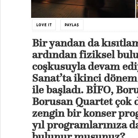
LOVE IT
PAYLAŞ
Bir yandan da kısıtla
ardından fiziksel bu
coşkusuyla devam edi
Sanat’ta ikinci dönem 
ile başladı. BİFO, Bor
Borusan Quartet çok d
zengin bir konser pro
yıl programlarınıza d
bulunur musunuz?