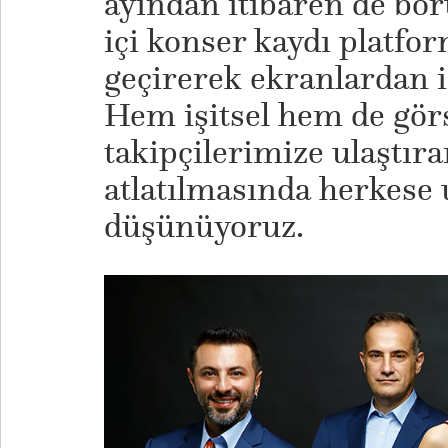
ayından itibaren de bo
içi konser kaydı platf
geçirerek ekranlardan iz
Hem işitsel hem de görs
takipçilerimize ulaştır
atlatılmasında herkese
düşünüyoruz.