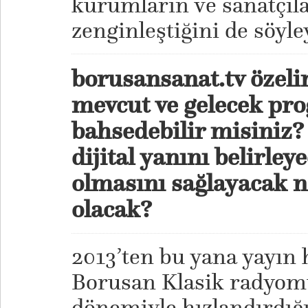
kurumların ve sanatçıla
zenginleştiğini de söyle
borusansanat.tv özelin
mevcut ve gelecek pr
bahsedebilir misiniz?
dijital yanını belirley
olmasını sağlayacak n
olacak?
2013’ten bu yana yayın 
Borusan Klasik radyom
dönemiyle hızlandırdığ