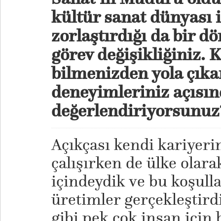
kültür sanat dünyası iç
zorlaştırdığı da bir d
görev değişikliğiniz.
bilmenizden yola çıka
deneyimleriniz açısın
değerlendiriyorsunuz
Açıkçası kendi kariyer
çalışırken de ülke olara
içindeydik ve bu koşull
üretimler gerçekleştir
gibi pek çok insan için