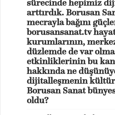
sürecinde hepimiz dij
arttırdık. Borusan San
mecrayla bağını güçle
borusansanat.tv hayat
kurumlarının, merkezl
düzlemde de var olmas
etkinliklerinin bu ka
hakkında ne düşünüy
dijitalleşmenin kültü
Borusan Sanat bünyesi
oldu?