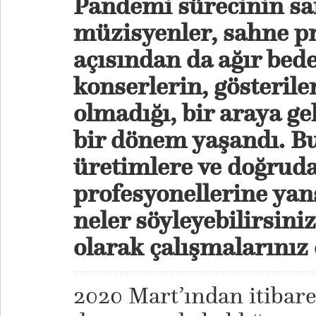
Pandemi sürecinin san
müzisyenler, sahne pr
açısından da ağır bedel
konserlerin, gösteril
olmadığı, bir araya g
bir dönem yaşandı. B
üretimlere ve doğruda
profesyonellerine ya
neler söyleyebilirsin
olarak çalışmalarınız
2020 Mart’ından itiba