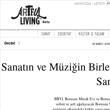
HAKKIMIZDA
İLETİŞİM
SANAT
EDEBİYAT
KÜLTÜR & YAŞAM
ÖNCEKİ
02 ŞUBAT, ÇAR
Sanatın ve Müziğin Birle
Sa
BİFO, Borusan Müzik Evi ve Borusan
solisti ve şefi ağırlayacak Borusan
pandemi etkisindeki kültür sanat orta