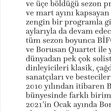
ve üçe böldüğü sezon p
ve mart ayını kapsayan
zengin bir programla gi
aylarıyla da devam ede
tüm sezon boyunca BİF
ve Borusan Quartet ile
dünyadan pek çok solisti
dinleyicileri klasik, ça
sanatçıları ve besteciler
2010 yılından itibaren 
bünyesinde farklı birim
2021’in Ocak ayında Bo