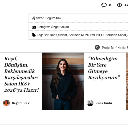
0
42
Yazar:
Begüm Kakı
Fotoğraf: Özge Balkan
Tag:
Borusan Quartet
,
Borusan Müzik Evi
,
BİFO
,
Borusan Sanat
,
Proje Telif Hakkı B
Keşif,
“Bilmediğim
Dönüşüm,
Bir Yere
Beklenmedik
Gitmeye
Karşılaşmalar:
Bayılıyorum”
Salon İKSV
2026’ya Hazır!
Begüm Kakı
Enes Kudu