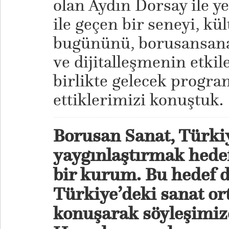
olan Aydın Dorsay ile 
ile geçen bir seneyi, k
bugününü, borusansanat
ve dijitalleşmenin etkil
birlikte gelecek progr
ettiklerimizi konuştuk.
Borusan Sanat, Türkiy
yaygınlaştırmak hedef
bir kurum. Bu hedef 
Türkiye’deki sanat o
konuşarak söyleşimize