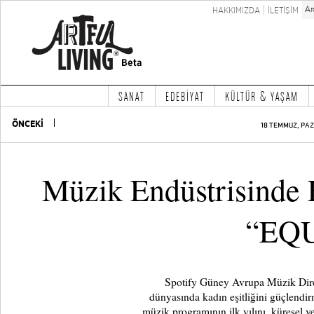
HAKKIMIZDA
İLETİŞİM
SANAT
EDEBİYAT
KÜLTÜR & YAŞAM
ÖNCEKİ
18 TEMMUZ, PAZ
Müzik Endüstrisinde E
“EQ
Spotify Güney Avrupa Müzik Dire
dünyasında kadın eşitliğini güçlend
müzik programının ilk yılını, küresel v