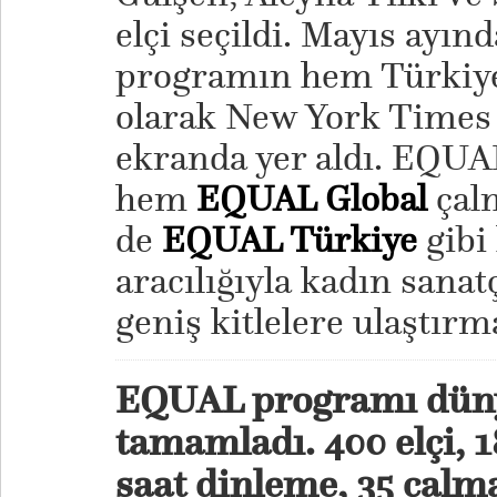
elçi seçildi. Mayıs ayınd
programın hem Türkiye 
olarak New York Times 
ekranda yer aldı. EQUA
hem
EQUAL Global
çal
de
EQUAL Türkiye
gibi 
aracılığıyla kadın sanat
geniş kitlelere ulaştır
EQUAL programı dünya
tamamladı. 400 elçi, 1
saat dinleme, 35 çalma 