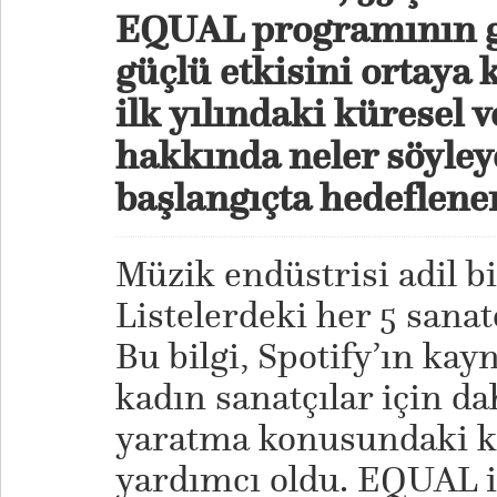
EQUAL programının ge
güçlü etkisini ortaya
ilk yılındaki küresel v
hakkında neler söyley
başlangıçta hedeflene
Müzik endüstrisi adil bi
Listelerdeki her 5 sanat
Bu bilgi, Spotify’ın kay
kadın sanatçılar için dah
yaratma konusundaki ka
yardımcı oldu. EQUAL i