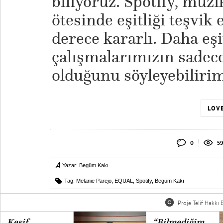
biliyoruz. Spotify, müz
ötesinde eşitliği teşvi
derece kararlı. Daha eşi
çalışmalarımızın sadece
olduğunu söyleyebilirim
LOVE
0
59
Yazar:
Begüm Kakı
Tag:
Melanie Parejo
,
EQUAL
,
Spotify
,
Begüm Kakı
Proje Telif Hakkı B
Keşif,
“Bilmediğim