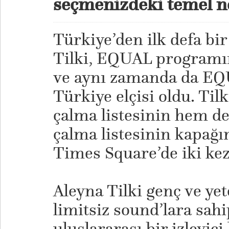
seçmenizdeki temel n
Türkiye’den ilk defa bir
Tilki, EQUAL programını
ve aynı zamanda da EQU
Türkiye elçisi oldu. Ti
çalma listesinin hem 
çalma listesinin kapağı
Times Square’de iki kez
​Aleyna Tilki genç ve yet
limitsiz sound’lara sahi
uluslararası bir izleyici