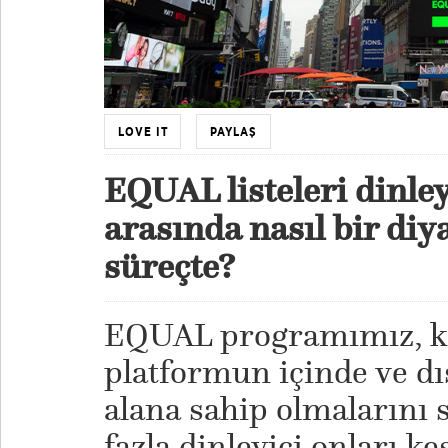
LOVE IT
PAYLAŞ
EQUAL listeleri dinley
arasında nasıl bir di
süreçte?
EQUAL programımız, kad
platformun içinde ve dı
alana sahip olmalarını 
fazla dinleyici onları ke