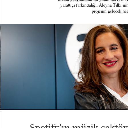
yarattığı farkındalığı, Aleyna Tilki’n
projenin gelecek hed
Spotify’ın müzik sektö