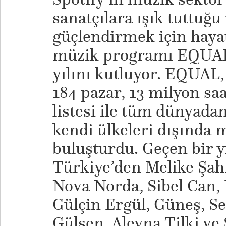
sanatçılara ışık tuttuğu 
güçlendirmek için hayat
müzik programı EQUAL
yılını kutluyor. EQUAL,
184 pazar, 13 milyon sa
listesi ile tüm dünyadan
kendi ülkeleri dışında m
buluşturdu. Geçen bir 
Türkiye’den Melike Şahi
Nova Norda, Sibel Can, 
Gülçin Ergül, Güneş, Se
Gülşen, Aleyna Tilki ve S