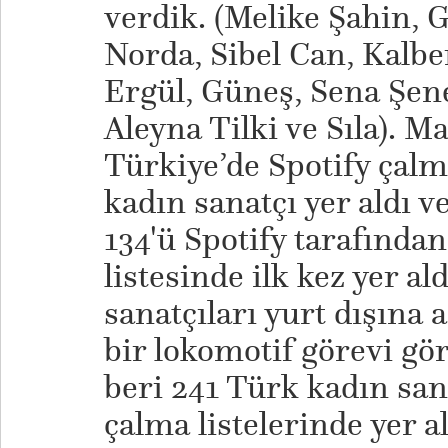
verdik. (Melike Şahin, 
Norda, Sibel Can, Kalbe
Ergül, Güneş, Sena Şene
Aleyna Tilki ve Sıla). M
Türkiye’de Spotify çalm
kadın sanatçı yer aldı v
134'ü Spotify tarafında
listesinde ilk kez yer 
sanatçıları yurt dışına
bir lokomotif görevi gö
beri 241 Türk kadın san
çalma listelerinde yer a