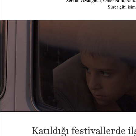
Serkan Özsalgıncı, Ömer Bora, Ser
Sürer gibi isiml
Katıldığı festivallerde i