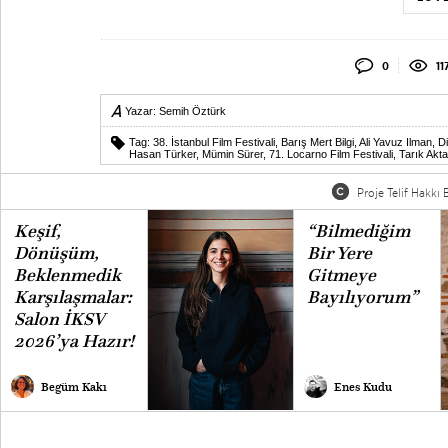
0
11
Yazar:
Semih Öztürk
Tag:
38. İstanbul Film Festivali
,
Barış Mert Bilgi
,
Ali Yavuz Ilman
,
Di
Hasan Türker
,
Mümin Sürer
,
71. Locarno Film Festivali
,
Tarık Akt
Proje Telif Hakkı B
Keşif,
“Bilmediğim
Dönüşüm,
Bir Yere
Beklenmedik
Gitmeye
Karşılaşmalar:
Bayılıyorum”
Salon İKSV
2026’ya Hazır!
Begüm Kakı
Enes Kudu