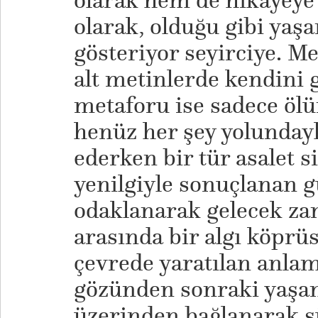
olarak hem de hikâyeye 
olarak, olduğu gibi yaş
gösteriyor seyirciye. M
alt metinlerde kendini 
metaforu ise sadece ölü
henüz her şey yolunda
ederken bir tür asalet s
yenilgiyle sonuçlanan 
odaklanarak gelecek z
arasında bir algı köprü
çevrede yaratılan anlam
gözünden sonraki yaşamı
üzerinden bağlanarak s