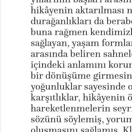
hikâyenin aktarılması n
durağanlıkları da berab
buna rağmen kendimizl
sağlayan, yaşam formlar
arasında beliren sahnel
içindeki anlamını koru
bir dönüşüme girmesine
yoğunluklar sayesinde o
karşıtlıklar, hikâyenin
hareketlenmelerin seyri
sözünü söylemiş, yorum
oluşmasını sağlamış. Kl