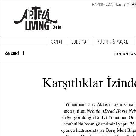
HAKKIMIZDA
İLETİŞİM
SANAT
EDEBİYAT
KÜLTÜR & YAŞAM
ÖNCEKİ
08 NİSAN, PAZ
Karşıtlıklar İzin
Yönetmen Tarık Aktaş’ın aynı zamand
Nebula
Dead Horse Neb
metraj filmi
, (
değer görüldüğü En İyi Yönetmen Ödül
İstanbul’da basın gösterimini yaptı. 26
oyuncu kadrosunda ise Barış Mert Bilgi