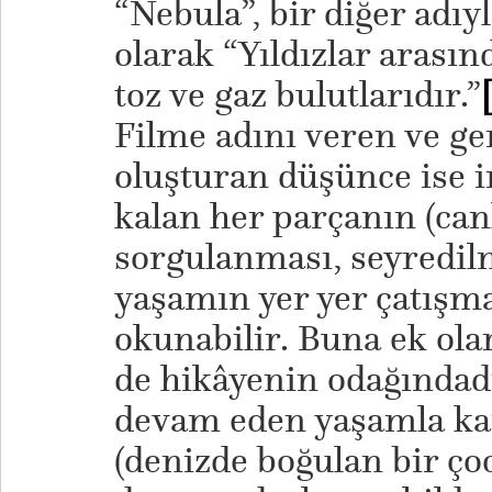
“Nebula”, bir diğer adıy
olarak “Yıldızlar arası
toz ve gaz bulutlarıdır.”
Filme adını veren ve ge
oluşturan düşünce ise i
kalan her parçanın (canl
sorgulanması, seyredilm
yaşamın yer yer çatışm
okunabilir. Buna ek o
de hikâyenin odağındad
devam eden yaşamla kar
(denizde boğulan bir ço