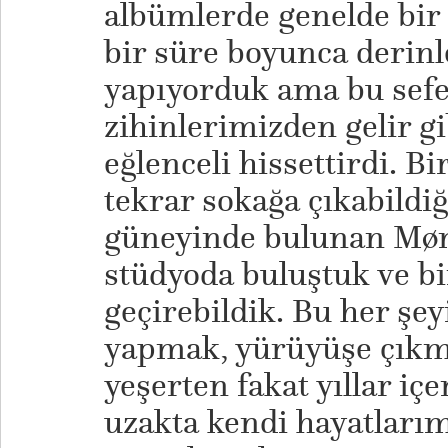
albümlerde genelde bir 
bir süre boyunca derinl
yapıyorduk ama bu sefer
zihinlerimizden gelir gi
eğlenceli hissettirdi. B
tekrar sokağa çıkabild
güneyinde bulunan Møn
stüdyoda buluştuk ve b
geçirebildik. Bu her şey
yapmak, yürüyüşe çıkma
yeşerten fakat yıllar iç
uzakta kendi hayatlarımı