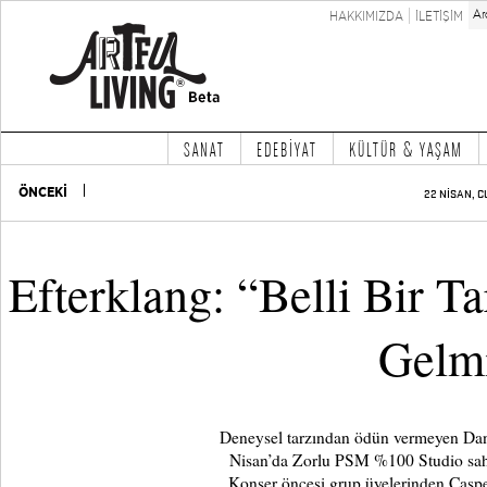
HAKKIMIZDA
İLETİŞİM
SANAT
EDEBİYAT
KÜLTÜR & YAŞAM
ÖNCEKİ
22 NİSAN, C
Efterklang: “Belli Bir 
Gelm
Deneysel tarzından ödün vermeyen Dan
Nisan’da Zorlu PSM %100 Studio sahne
Konser öncesi grup üyelerinden Casper