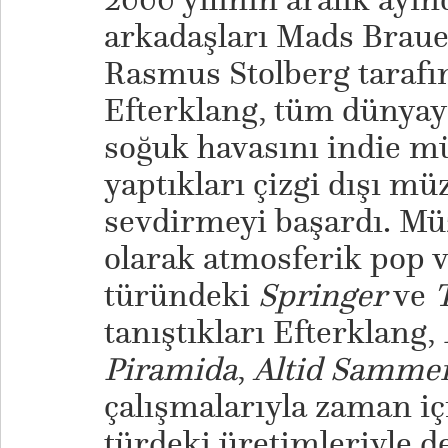
arkadaşları Mads Braue
Rasmus Stolberg tarafı
Efterklang, tüm dünya
soğuk havasını indie müz
yaptıkları çizgi dışı m
sevdirmeyi başardı. Müz
olarak atmosferik pop v
türündeki
Springer
ve
tanıştıkları Efterklang,
Piramida
,
Altid Samme
çalışmalarıyla zaman iç
türdeki üretimleriyle de