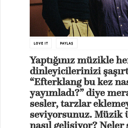
LOVE IT
PAYLAŞ
Yaptığınız müzikle h
dinleyicilerinizi şaşı
“Efterklang bu kez na
yayımladı?” diye mera
sesler, tarzlar eklem
seviyorsunuz. Müzik 
nasıl gelişiyor? Neler 