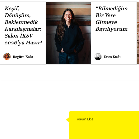
Keşif,
“Bilmediğim
Dönüşüm,
Bir Yere
Beklenmedik
Gitmeye
Karşılaşmalar:
Bayılıyorum”
Salon İKSV
2026’ya Hazır!
Begüm Kakı
Enes Kudu