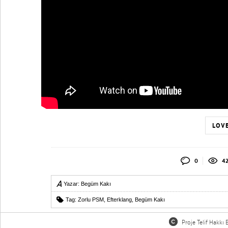
LOVE
0
4
Yazar:
Begüm Kakı
Tag:
Zorlu PSM
,
Efterklang
,
Begüm Kakı
Proje Telif Hakkı B