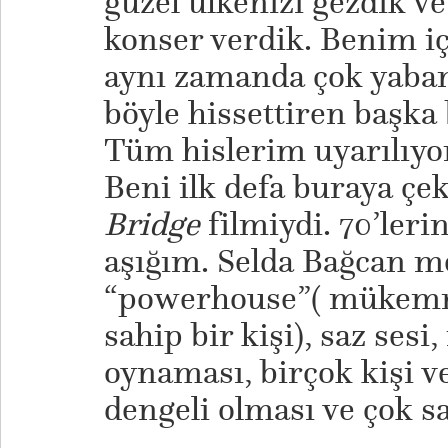
güzel ülkenizi gezdik ve
konser verdik. Benim içi
aynı zamanda çok yabanc
böyle hissettiren başka
Tüm hislerim uyarılıyor, 
Beni ilk defa buraya çe
Bridge
filmiydi. 70’leri
aşığım. Selda Bağcan me
“powerhouse”( mükemme
sahip bir kişi), saz sesi
oynaması, birçok kişi 
dengeli olması ve çok sa