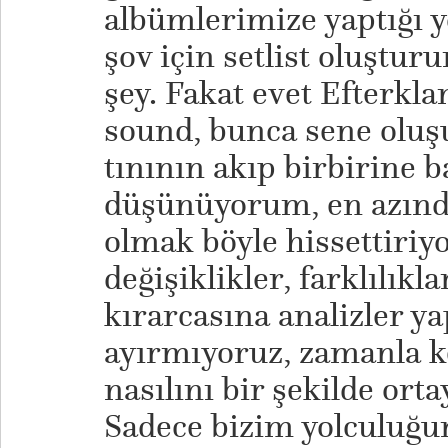
albümlerimize yaptığı y
şov için setlist oluşturu
şey. Fakat evet Efterklan
sound, bunca sene oluş
tınının akıp birbirine b
düşünüyorum, en azında
olmak böyle hissettiriyo
değişiklikler, farklılık
kırarcasına analizler y
ayırmıyoruz, zamanla k
nasılını bir şekilde orta
Sadece bizim yolculuğu