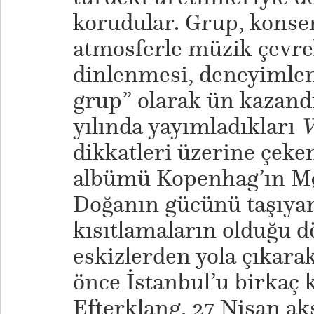
korudular. Grup, konser
atmosferle müzik çevrel
dinlenmesi, deneyimle
grup” olarak ün kazandı
yılında yayımladıkları
W
dikkatleri üzerine çeke
albümü Kopenhag’ın Mø
Doğanın gücünü taşıya
kısıtlamaların olduğu 
eskizlerden yola çıkarak
önce İstanbul’u birkaç 
Efterklang, 27 Nisan a