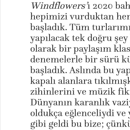
Windflowers’
ı 2020 ba
hepimizi vurduktan he
başladık. Tüm turlarım
yapılacak tek doğru şey 
olarak bir paylaşım kla
denemelerle bir sürü k
başladık. Aslında bu ya
kapalı alanlara tıkılmı
zihinlerini ve müzik fik
Dünyanın karanlık vaziy
oldukça eğlenceliydi ve
gibi geldi bu bize; çün