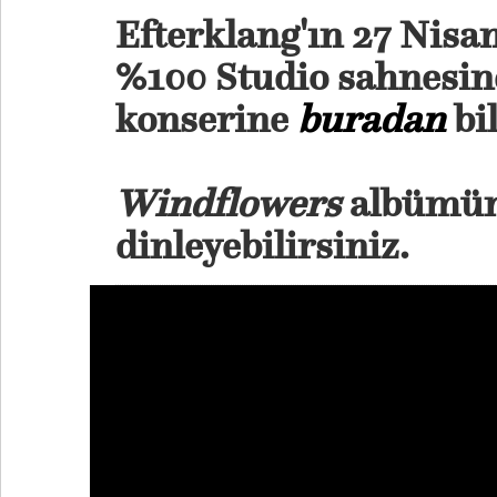
Efterklang'ın 27 Nis
%100 Studio sahnesin
konserine
buradan
bil
Windflowers
albümün
dinleyebilirsiniz.