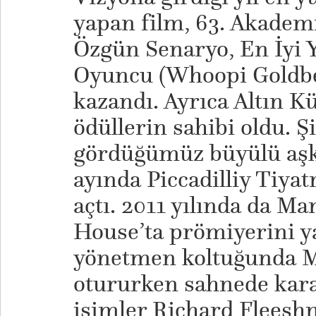
yapan film, 63. Akademi
Özgün Senaryo, En İyi 
Oyuncu (Whoopi Goldber
kazandı. Ayrıca Altın K
ödüllerin sahibi oldu. 
gördüğümüz büyülü aşk
ayında Piccadilliy Tiya
açtı. 2011 yılında da M
House’ta prömiyerini 
yönetmen koltuğunda 
otururken sahnede kara
isimler Richard Fleeshm