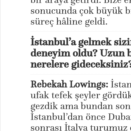
sonucunda çok büyük b
süreç hâline geldi.
İstanbul’a gelmek sizin
deneyim oldu? Uzun b
nerelere gideceksiniz
Rebekah Lowings:
İsta
ufak tefek şeyler gördük
gezdik ama bundan sonr
İstanbul’dan önce Dubai
sonrası İtalya turumuz 