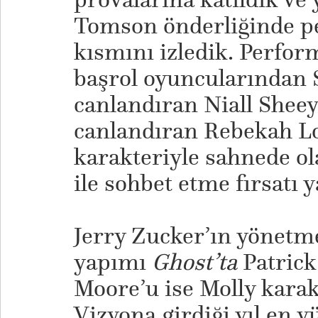
Tomson önderliğinde p
kısmını izledik. Perfo
başrol oyuncularından 
canlandıran Niall Sheey
canlandıran Rebekah L
karakteriyle sahnede ol
ile sohbet etme fırsatı 
Jerry Zucker’ın yönetm
yapımı
Ghost’ta
Patrick
Moore’u ise Molly karak
Vizyona girdiği yıl en y