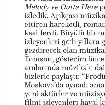
Melody ve Outta Here
p
izledik. Açıkçası müzi
ettiren hareketli, roma
kesitlerdi. Büyülü bir o
izleyenleri 90’lı yıllara
gezdirecek olan müzika
Tomson, gösterim önce
aralarında müzikale dai
bizlerle paylaştı: ​“Pro
Moskova’da oynadı am
yeni aktörler ve müzisy
filmi izleyenleri hayal