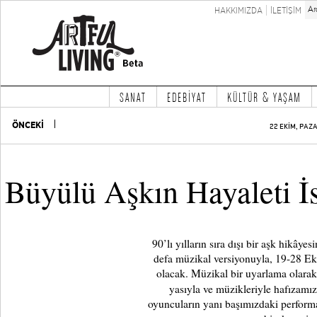
HAKKIMIZDA
İLETİŞİM
SANAT
EDEBİYAT
KÜLTÜR & YAŞAM
ÖNCEKİ
22 EKİM, PAZA
Büyülü Aşkın Hayaleti İ
90’lı yılların sıra dışı bir aşk hikâyes
defa müzikal versiyonuyla, 19-28 Ek
olacak. Müzikal bir uyarlama olarak 
yasıyla ve müzikleriyle hafızamı
oyuncuların yanı başımızdaki performans