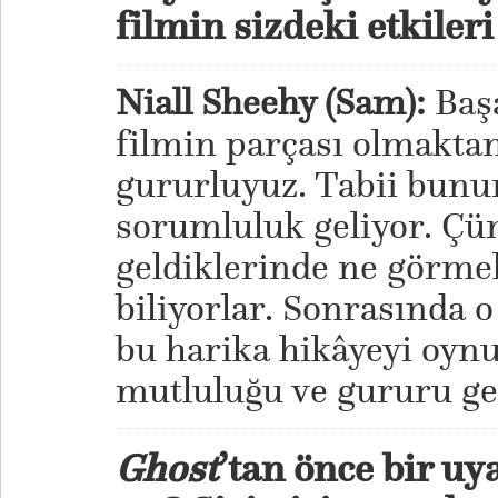
filmin sizdeki etkileri
Niall Sheehy (Sam):
Başa
filmin parçası olmaktan
gururluyuz. Tabii bunun
sorumluluk geliyor. Çü
geldiklerinde ne görmek
biliyorlar. Sonrasında o
bu harika hikâyeyi oyn
mutluluğu ve gururu ge
Ghost
’tan önce bir uy