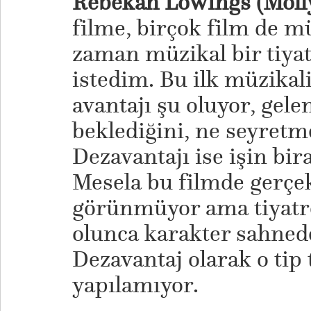
Rebekah Lowings (Moll
filme, birçok film de mü
zaman müzikal bir tiya
istedim. Bu ilk müzika
avantajı şu oluyor, gel
beklediğini, ne seyretme
Dezavantajı ise işin bir
Mesela bu filmde gerçe
görünmüyor ama tiyatr
olunca karakter sahnede 
Dezavantaj olarak o tip 
yapılamıyor.