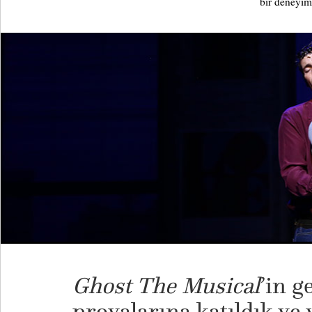
bir deneyim
Ghost The Musical
’in g
provalarına katıldık v