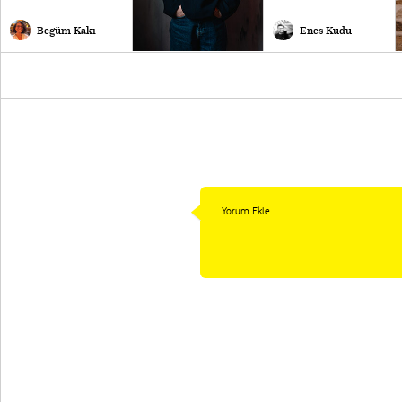
Begüm Kakı
Enes Kudu