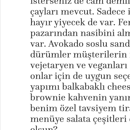
isterseniz de cam demli
çayları mevcut. Sadece 
hayır yiyecek de var. Fe
pazarından nasibini al
var. Avokado soslu sand
dürümler müşterilerin f
vejetaryen ve veganlar
onlar için de uygun seç
yapımı balkabaklı chees
brownie kahvenin yanı
benim özel tavsiyem ti
menüye salata çeşitleri
olsun?