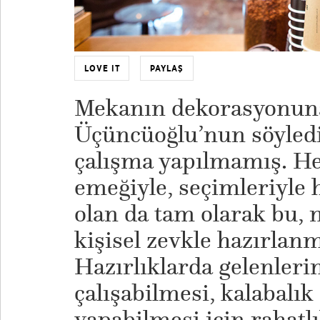
LOVE IT
PAYLAŞ
Mekanın dekorasyonuna
Üçüncüoğlu’nun söyledi
çalışma yapılmamış. He
emeğiyle, seçimleriyle h
olan da tam olarak bu
kişisel zevkle hazırlanm
Hazırlıklarda gelenleri
çalışabilmesi, kalabalık
yapabilmesi için rahatl