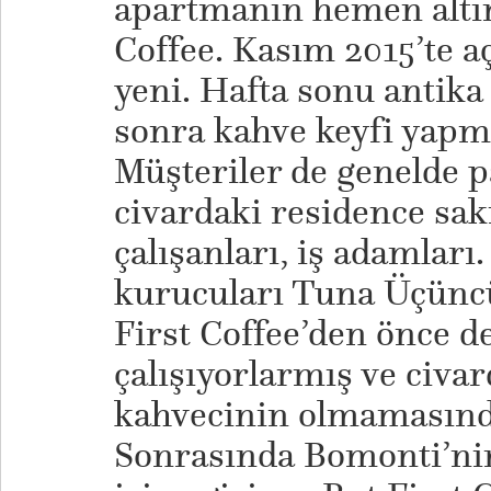
apartmanın hemen altınd
Coffee. Kasım 2015’te 
yeni. Hafta sonu antika
sonra kahve keyfi yapma
Müşteriler de genelde pa
civardaki residence saki
çalışanları, iş adamları.
kurucuları Tuna Üçüncü
First Coffee’den önce d
çalışıyorlarmış ve civar
kahvecinin olmamasınd
Sonrasında Bomonti’nin