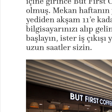
içine girince But First 
olmuş. Mekan haftanın 
yediden akşam 11’e kadar
bilgisayarınızı alıp gel
başlayın, ister iş çıkış
uzun saatler sizin.