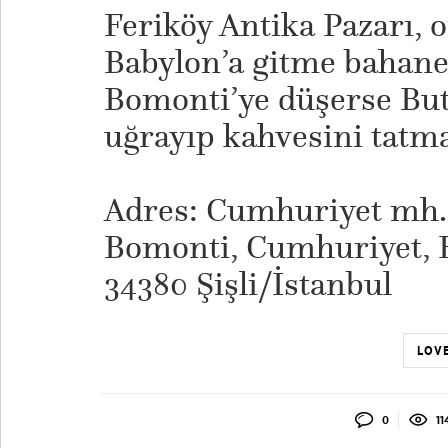
Feriköy Antika Pazarı, 
Babylon’a gitme bahane
Bomonti’ye düşerse But 
uğrayıp kahvesini tatm
Adres: Cumhuriyet mh.
Bomonti, Cumhuriyet, Fe
34380 Şişli/İstanbul
LOVE
0
11