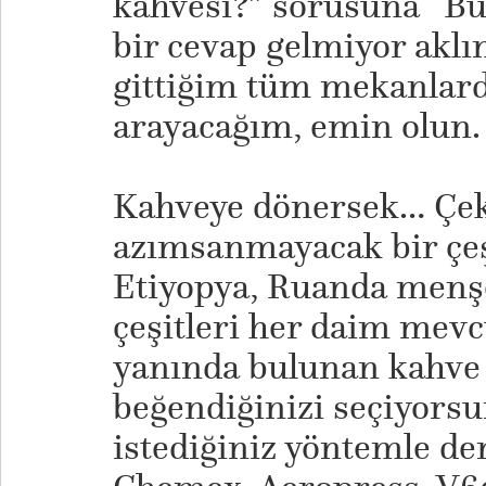
kahvesi?” sorusuna “But
bir cevap gelmiyor akl
gittiğim tüm mekanlard
arayacağım, emin olun.
Kahveye dönersek… Çe
azımsanmayacak bir çeşi
Etiyopya, Ruanda menşel
çeşitleri her daim mev
yanında bulunan kahve
beğendiğinizi seçiyors
istediğiniz yöntemle de