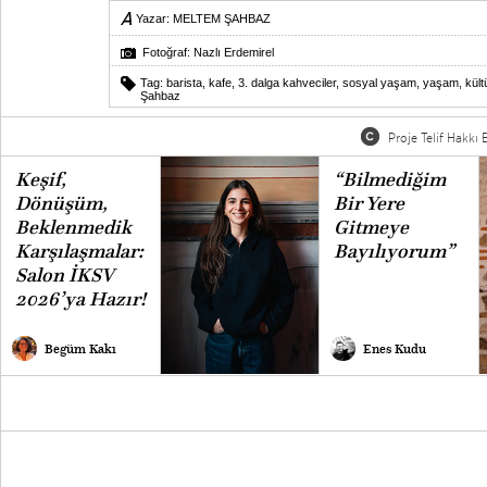
Yazar:
MELTEM ŞAHBAZ
Fotoğraf: Nazlı Erdemirel
Tag:
barista
,
kafe
,
3. dalga kahveciler
,
sosyal yaşam
,
yaşam
,
kült
Şahbaz
Proje Telif Hakkı B
Keşif,
“Bilmediğim
Dönüşüm,
Bir Yere
Beklenmedik
Gitmeye
Karşılaşmalar:
Bayılıyorum”
Salon İKSV
2026’ya Hazır!
Begüm Kakı
Enes Kudu