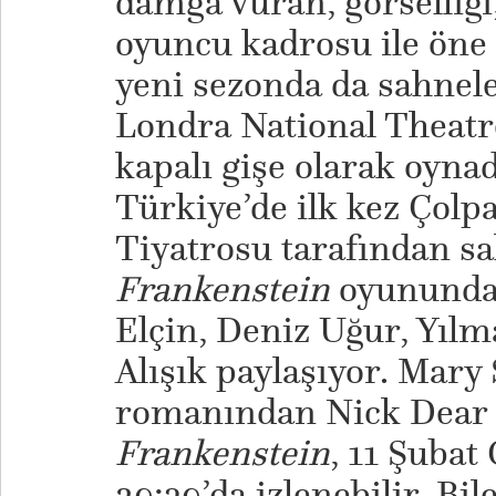
damga vuran, görselliğ
oyuncu kadrosu ile öne
yeni sezonda da sahnel
Londra National Theatr
kapalı gişe olarak oyna
Türkiye’de ilk kez Çolpa
Tiyatrosu tarafından s
Frankenstein
oyununda 
Elçin, Deniz Uğur, Yıl
Alışık paylaşıyor. Mary 
romanından Nick Dear 
Frankenstein
, 11 Şubat
20:30’da izlenebilir. Bile