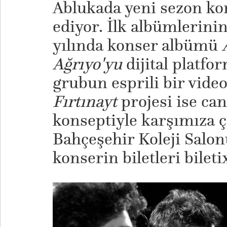
Ablukada yeni sezon ko
ediyor. İlk albümlerini
yılında konser albümü
Ağrıyo'yu
dijital platfo
grubun esprili bir video 
Fırtınayt
projesi ise ca
konseptiyle karşımıza çı
Bahçeşehir Koleji Salo
konserin biletleri bileti