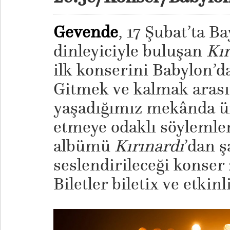
Gevende
, 17 Şubat’ta B
dinleyiciyle buluşan
Kır
ilk konserini Babylon’da
Gitmek ve kalmak arası
yaşadığımız mekânda ü
etmeye odaklı söylemle
albümü
Kırınardı
’dan ş
seslendirileceği konser 
Biletler biletix ve etkinl