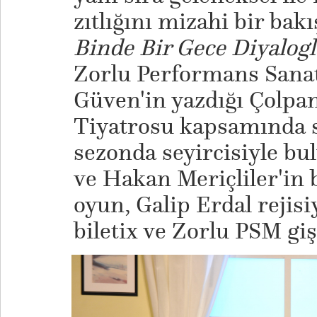
zıtlığını mizahi bir bak
Binde Bir Gece Diyalogl
Zorlu Performans Sanat
Güven'in yazdığı Çolpan
Tiyatrosu kapsamında 
sezonda seyircisiyle b
ve Hakan Meriçliler'in 
oyun, Galip Erdal rejisi
biletix ve Zorlu PSM giş