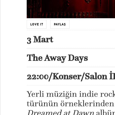
LOVE IT
PAYLAŞ
3 Mart
The Away Days
22:00/Konser/Salon 
Yerli müziğin indie ro
türünün örneklerinden
Dreamed at Dawn
albü