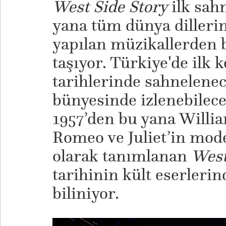
West Side Story
ilk sah
yana tüm dünya dilleri
yapılan müzikallerden b
taşıyor. Türkiye'de ilk 
tarihlerinde sahnelene
bünyesinde izlenebilece
1957’den bu yana Willi
Romeo ve Juliet’in mod
olarak tanımlanan
West
tarihinin kült eserlerin
biliniyor.