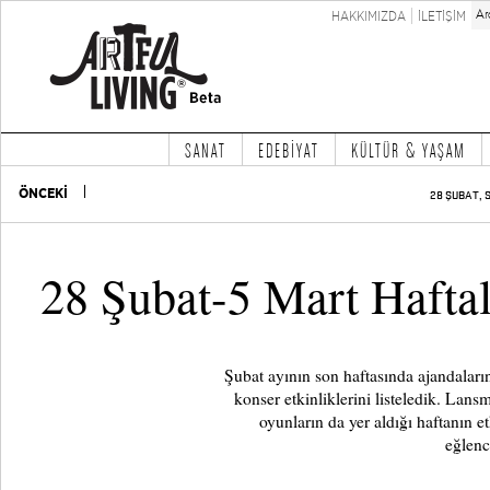
HAKKIMIZDA
İLETİŞİM
SANAT
EDEBİYAT
KÜLTÜR & YAŞAM
ÖNCEKİ
28 ŞUBAT, S
28 Şubat-5 Mart Hafta
Şubat ayının son haftasında ajandaların
konser etkinliklerini listeledik. Lans
oyunların da yer aldığı haftanın etk
eğlenc