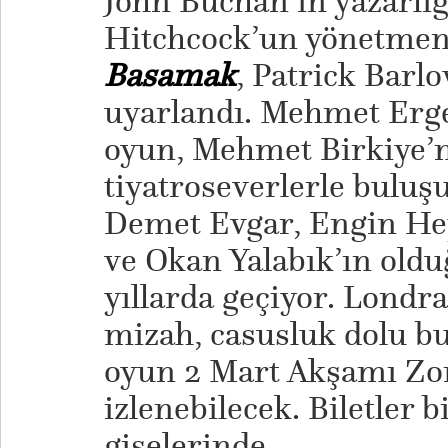
John Buchan’ın yazarlığ
Hitchcock’un yönetmenl
Basamak
, Patrick Barl
uyarlandı. Mehmet Erge
oyun, Mehmet Birkiye’
tiyatroseverlerle buluş
Demet Evgar, Engin Hep
ve Okan Yalabık’ın oldu
yıllarda geçiyor. Londr
mizah, casusluk dolu b
oyun 2 Mart Akşamı Zo
izlenebilecek. Biletler 
gişelerinde.