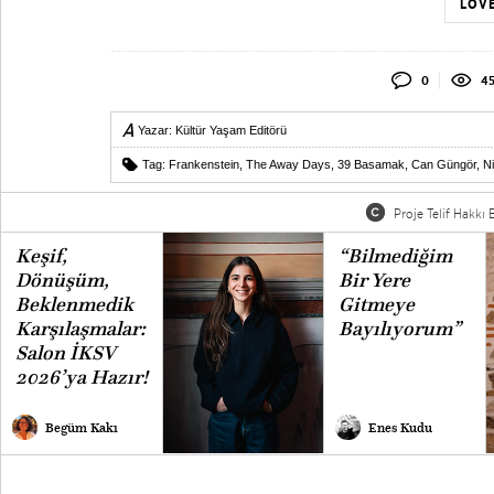
LOVE
0
45
Yazar:
Kültür Yaşam Editörü
Tag:
Frankenstein
,
The Away Days
,
39 Basamak
,
Can Güngör
,
Ni
Proje Telif Hakkı B
Keşif,
“Bilmediğim
Dönüşüm,
Bir Yere
Beklenmedik
Gitmeye
Karşılaşmalar:
Bayılıyorum”
Salon İKSV
2026’ya Hazır!
Begüm Kakı
Enes Kudu