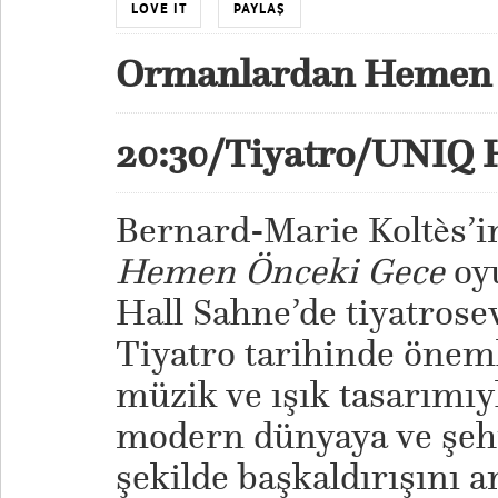
LOVE IT
PAYLAŞ
Ormanlardan Hemen 
20:30/Tiyatro/UNIQ 
Bernard-Marie Koltès’i
Hemen Önceki Gece
oyu
Hall Sahne’de tiyatrose
Tiyatro tarihinde öneml
müzik ve ışık tasarımıy
modern dünyaya ve şehi
şekilde başkaldırışını a