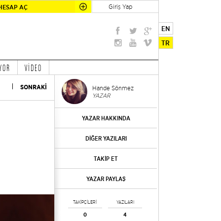
Giriş Yap
HESAP AÇ
EN
TR
YOR
VİDEO
SONRAKİ
Hande Sönmez
YAZAR
YAZAR HAKKINDA
DİĞER YAZILARI
TAKİP ET
YAZAR PAYLAŞ
TAKİPÇİLERİ
YAZILARI
0
4