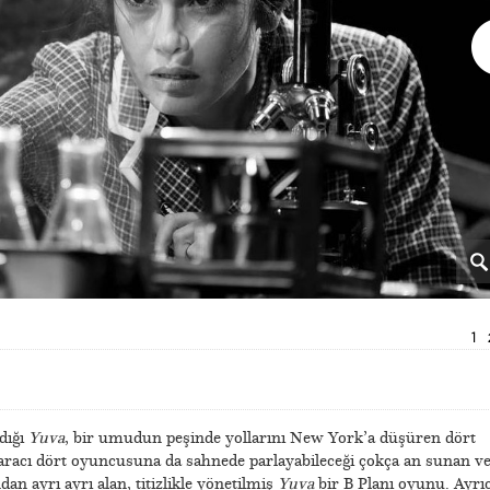
1
dığı
Yuva
, bir umudun peşinde yollarını New York’a düşüren dört
e aracı dört oyuncusuna da sahnede parlayabileceği çokça an sunan v
n ayrı ayrı alan, titizlikle yönetilmiş
Yuva
bir B Planı oyunu. Ayrı