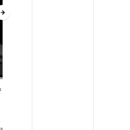
2
e
ca