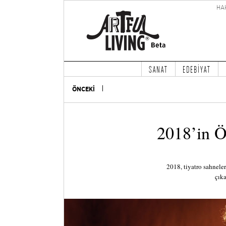
HA
SANAT
EDEBİYAT
ÖNCEKİ
2018’in Ö
2018, tiyatro sahneler
çık