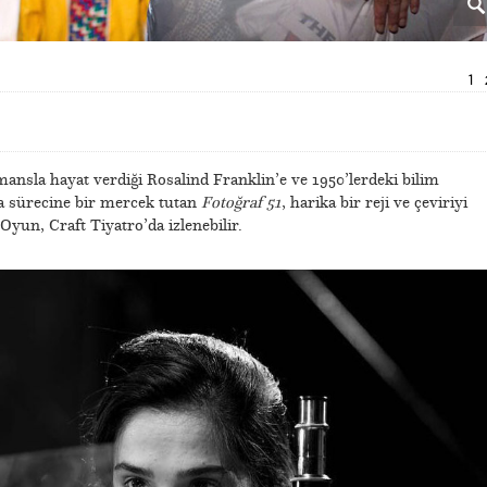
1
mansla hayat verdiği Rosalind Franklin’e ve 1950’lerdeki bilim
ma sürecine bir mercek tutan
Fotoğraf 51
, harika bir reji ve çeviriyi
yun, Craft Tiyatro’da izlenebilir.