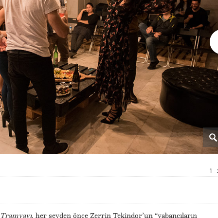
1
 Tramvayı
, her şeyden önce Zerrin Tekindor’un “yabancıların