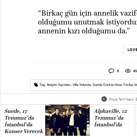
“Birkaç gün için annelik vaz
olduğumu unutmak istiyordu
annenin kızı olduğumu da.”
LOVE
0
65
Tag:
İletişim Yayınları
,
Villa Yolunda
,
Damla Gürkan Anar
,
Feriba Ve
Proje Telif Hakkı B
Suede, 17
Alphaville, 12
Temmuz’da
Temmuz’da
İstanbul’da
İstanbul’da
Konser Verecek