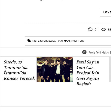
LOVE
0
82
Tag:
Labirent Sanat
,
RAW-HAM
,
Nesli Türk
Proje Telif Hakkı B
Suede, 17
Fazıl Say’ın
Temmuz’da
Yeni Caz
İstanbul’da
Projesi İçin
Konser Verecek
Geri Sayım
Başladı