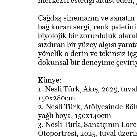
merkezci estetiği altüst eden, 
​Çağdaş sinemanın ve sanatın 
bağ kuran sergi, renk paletini 
biyolojik bir zorunluluk olara
sızdıran bir yüzey algısı yarat
yönelik o derin ve tekinsiz 
dokunsal bir deneyime çeviri
Künye:
1. Nesli Türk, Akış, 2025, tuva
150x280cm
2. Nesli Türk, Atölyesinde Bö
yağlı boya, 150x140cm
3. Nesli Türk, Sanatçının Lor
Otoportresi, 2025, tuval üzer