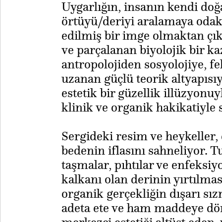
Uygarlığın, insanın kendi doğa
örtüyü/deriyi aralamaya odakl
edilmiş bir imge olmaktan çık
ve parçalanan biyolojik bir ka
antropolojiden sosyolojiye, fe
uzanan güçlü teorik altyapısı
estetik bir güzellik illüzyonuy
klinik ve organik hakikatiyle 
Sergideki resim ve heykeller,
bedenin iflasını sahneliyor. T
taşmalar, pıhtılar ve enfeksi
kalkanı olan derinin yırtılması
organik gerçekliğin dışarı sı
adeta ete ve ham maddeye dön