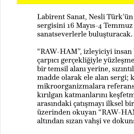
Labirent Sanat, Nesli Türk’ü
sergisini 16 Mayıs-4 Temmuz 
sanatseverlerle buluşturacak.
“RAW-HAM”, izleyiciyi insan b
çarpıcı gerçekliğiyle yüzleşme
bir temsil alanı yerine, sızınt
madde olarak ele alan sergi; 
mikroorganizmalara referans v
kırılgan katmanlarını keşfetm
arasındaki çatışmayı ilksel bi
üzerinden okuyan “RAW-HAM”
altından sızan vahşi ve dokuns