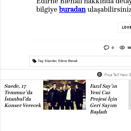
​Edirne Bienali hakkında detay
bilgiye
buradan
ulaşabilirsiniz
LOVE
0
98
Tag:
Köprüler
,
Edirne Bienali
Proje Telif Hakkı B
Suede, 17
Fazıl Say’ın
Temmuz’da
Yeni Caz
İstanbul’da
Projesi İçin
Konser Verecek
Geri Sayım
Başladı