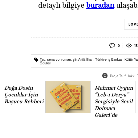
detaylı bilgiye
buradan
ulaşabi
LOVE
0
13
Tag:
senaryo
,
roman
,
şiir
,
Attilâ İlhan
,
Türkiye İş Bankası Kültür Ya
Ödülleri
Proje Telif Hakkı B
Doğa Dostu
Mehmet Uygun
Çocuklar İçin
“Leb-i Derya”
Başucu Rehberi
Sergisiyle Sevil
Dolmacı
Galeri’de