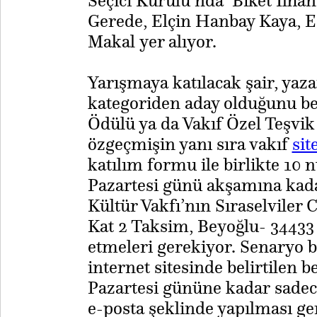
Seçici Kurulu’nda Biket İlhan
Gerede, Elçin Hanbay Kaya, E
Makal yer alıyor.
Yarışmaya katılacak şair, yaza
kategoriden aday olduğunu bel
Ödülü ya da Vakıf Özel Teşvik 
özgeçmişin yanı sıra vakıf
sit
katılım formu ile birlikte 10 
Pazartesi günü akşamına kadar
Kültür Vakfı’nın Sıraselviler 
Kat 2 Taksim, Beyoğlu- 34433 
etmeleri gerekiyor. Senaryo b
internet sitesinde belirtilen b
Pazartesi gününe kadar sade
e-posta şeklinde yapılması ger