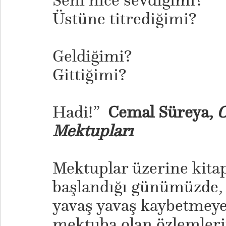
Seni nice sevdiğimi?
Üstüne titrediğimi?
Geldiğimi?
Gittiğimi?
Hadi!”
Cemal Süreya,
O
Mektupları
Mektuplar üzerine kita
başlandığı günümüzde, k
yavaş yavaş kaybetmeye
mektuba olan özlemleri