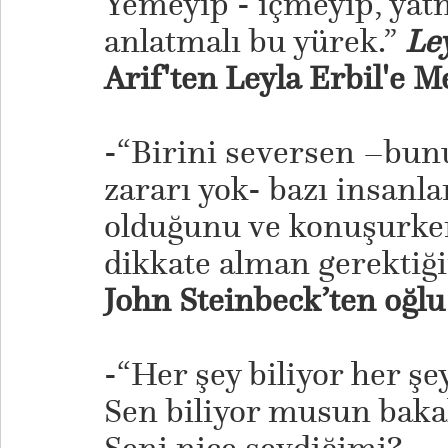
Yemeyip - içmeyip, yat
anlatmalı bu yürek.”
Le
Arif'ten Leyla Erbil'e 
-“Birini seversen –bun
zararı yok- bazı insanl
olduğunu ve konuşurken
dikkate alman gerektiği
John Steinbeck’ten oğl
-“Her şey biliyor her şe
Sen biliyor musun bak