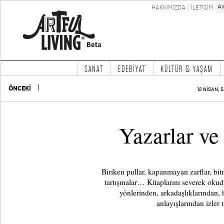
HAKKIMIZDA
İLETİŞİM
SANAT
EDEBİYAT
KÜLTÜR & YAŞAM
ÖNCEKİ
12 NİSAN, S
Yazarlar ve
Biriken pullar, kapanmayan zarflar, b
tartışmalar… Kitaplarını severek oku
yönlerinden, arkadaşlıklarından, 
anlayışlarından izler