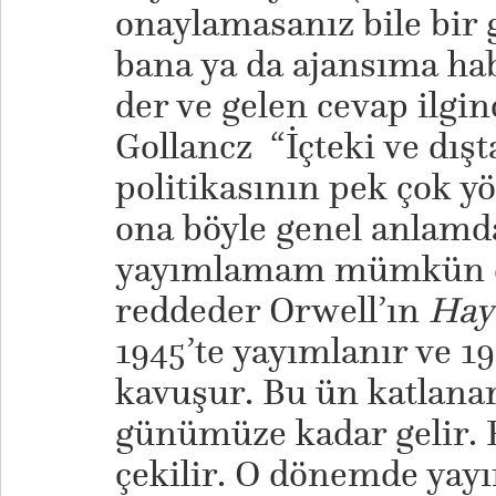
onaylamasanız bile bir 
bana ya da ajansıma hab
der ve gelen cevap ilgin
Gollancz “İçteki ve dışt
politikasının pek çok y
ona böyle genel anlamda
yayımlamam mümkün de
reddeder Orwell’ın
Hayv
1945’te yayımlanır ve 1
kavuşur. Bu ün katlana
günümüze kadar gelir. H
çekilir. O dönemde yayı