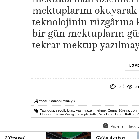
mektuplarını okuyarak
teknolojinin rüzgârına 
bir gün mektupların güz
tekrar mektup yazılmay
LOVE
0
24
Yazar:
Osman Palabıyık
Tag:
dost
,
sevgili
,
kitap
,
yazı
,
yazar
,
mektup
,
Cemal Süreya
,
John
Flaubert
,
Stefan Zweig
,
Joseph Roth
,
Max Brod
,
Franz Kafka
,
V
Proje Telif Hakkı B
Küresel
Göğe Açılan