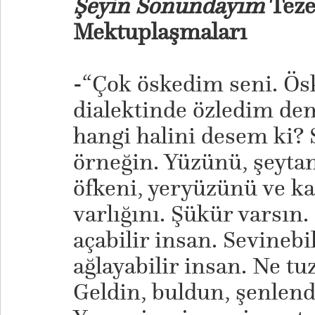
Şeyin Sonundayım
Teze
Mektuplaşmaları
-“Çok öskedim seni. Ös
dialektinde özledim dem
hangi halini desem ki?
örneğin. Yüzünü, şeyta
öfkeni, yeryüzünü ve ka
varlığını. Şükür varsın.
açabilir insan. Sevinebil
ağlayabilir insan. Ne tu
Geldin, buldun, şenlendi