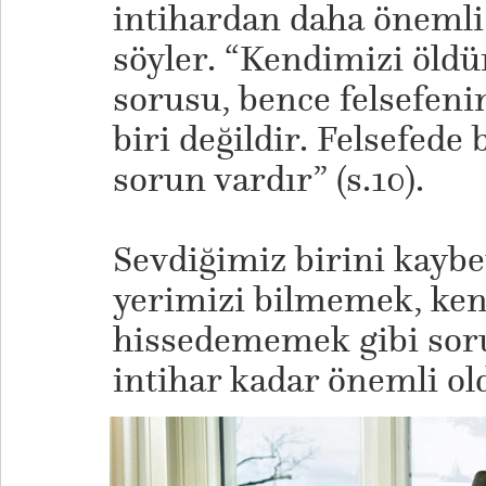
intihardan daha öneml
söyler. “Kendimizi öl
sorusu, bence felsefen
biri değildir. Felsefede
sorun vardır” (s.10).
​​Sevdiğimiz birini kay
yerimizi bilmemek, ken
hissedememek gibi soru
intihar kadar önemli ol