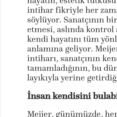
hayatın, estetik tutkusu
intihar fikriyle her zam
söylüyor. Sanatçının bir
etmesi, aslında kontrol
kendi hayatını tüm yön
anlamına geliyor. Meije
intiharı, sanatçının ken
tamamladığının, bu dün
layıkıyla yerine getird
İnsan kendisini bulabi
Meijer, günümüzde, he