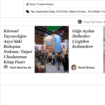
Yazar:
Furkan Kemer
Tag:
Kaplumbaa Kitap
,
Gül Özlen
,
Dilimin Sınırları
,
Eva Meijer
,
Fu
Proje Telif Hakkı B
Küresel
Göğe Açılan
Yayıncılığın
Defterler:
Asya’daki
Çizgiden
Buluşma
Kelimelere
Noktası: Taipei
Uluslararası
Kitap Fuarı
Nazlı Berivan Ak
Betül Memiş