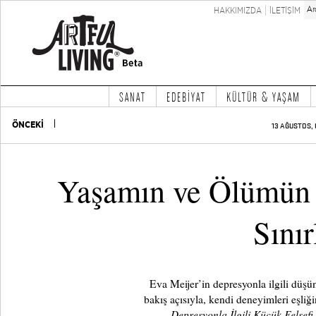
HAKKIMIZDA
İLETİŞİM
SANAT
EDEBİYAT
KÜLTÜR & YAŞAM
ÖNCEKİ
13 AĞUSTOS, 
Yaşamın ve Ölümün 
Sınır
Eva Meijer’in depresyonla ilgili düşün
bakış açısıyla, kendi deneyimleri eşliği
Depresyonla İlgili Küçük Felsefi