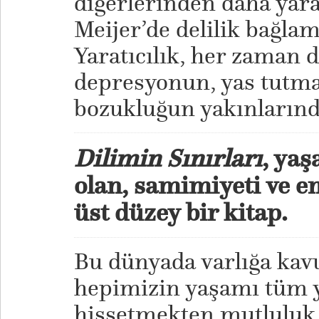
diğerlerinden daha yara
Meijer’de delilik bağlam
Yaratıcılık, her zaman d
depresyonun, yas tutma
bozukluğun yakınlarınd
Dilimin Sınırları
, yaş
olan, samimiyeti ve e
üst düzey bir kitap.
Bu dünyada varlığa kav
hepimizin yaşamı tüm y
hissetmekten mutluluk 