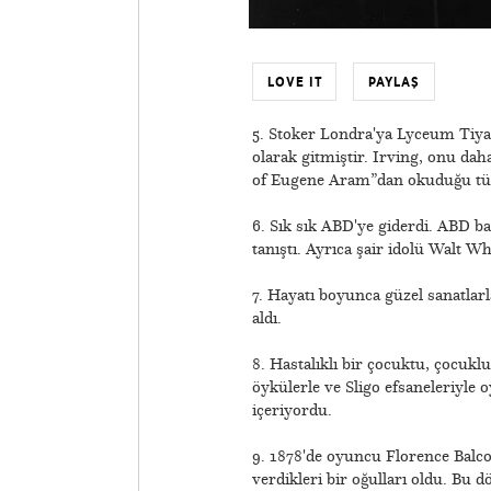
LOVE IT
PAYLAŞ
5. Stoker Londra'ya Lyceum Tiya
olarak gitmiştir. Irving, onu 
of Eugene Aram”dan okuduğu tüyl
6. Sık sık ABD'ye giderdi. ABD b
tanıştı. Ayrıca şair idolü Walt W
7. Hayatı boyunca güzel sanatlar
aldı.
8. Hastalıklı bir çocuktu, çocuk
öykülerle ve Sligo efsaneleriyle 
içeriyordu.
9. 1878'de oyuncu Florence Balco
verdikleri bir oğulları oldu. Bu d