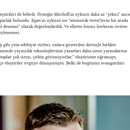
ştirileri de belirdi. Örneğin Mitchell'ın öyküsü daha az “çekici” anc
e parlak bulundu. Egan'ın öyküsü ise “atomistik tweet'lerin bir arada
el deneme” olarak değerlendirildi. Ve elbette henüz herkesin twitter
söylenemez.
gibi yeni edebiyat türleri, onlara gösterilen dirençle birlikte
önemde yayıncılık teknolojilerinin yazarları daha uzun yazmalarına
itaplar çok uzun, çirkin görünüyorlar,” eleştirisine uğramıştı.
çe eleştiriler övgüye dönüşmüştü. Belki de bugünün avangartları