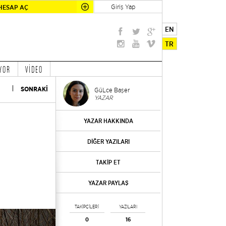
Giriş Yap
HESAP AÇ
EN
TR
YOR
VİDEO
SONRAKİ
GüLce Başer
YAZAR
YAZAR HAKKINDA
DİĞER YAZILARI
TAKİP ET
YAZAR PAYLAŞ
TAKİPÇİLERİ
YAZILARI
0
16