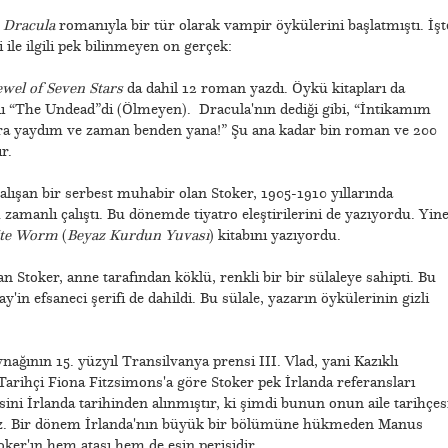
n
Dracula
romanıyla bir tür olarak vampir öykülerini başlatmıştı. İşt
ile ilgili pek bilinmeyen on gerçek:
ewel of Seven Stars
da dahil 12 roman yazdı. Öykü kitapları da
dı “The Undead”di (Ölmeyen). Dracula'nın dediği gibi, “İntikamım
ara yaydım ve zaman benden yana!” Şu ana kadar bin roman ve 200
r.
çalışan bir serbest muhabir olan Stoker, 1905-1910 yıllarında
amanlı çalıştı. Bu dönemde tiyatro eleştirilerini de yazıyordu. Yin
hite Worm
(
Beyaz Kurdun Yuvası
) kitabını yazıyordu.
n Stoker, anne tarafından köklü, renkli bir bir sülaleye sahipti. Bu
'in efsaneci şerifi de dahildi. Bu sülale, yazarın öykülerinin gizli
nağının 15. yüzyıl Transilvanya prensi III. Vlad, yani Kazıklı
arihçi Fiona Fitzsimons'a göre Stoker pek İrlanda referansları
ni İrlanda tarihinden alınmıştır, ki şimdi bunun onun aile tarihçes
. Bir dönem İrlanda'nın büyük bir bölümüne hükmeden Manus
er'ın hem atası hem de esin perisidir.