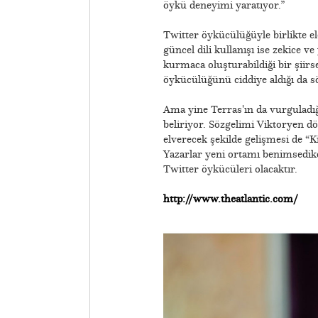
öykü deneyimi yaratıyor.”
Twitter öykücülüğüyle birlikte ele
güncel dili kullanışı ise zekice v
kurmaca oluşturabildiği bir şiirs
öykücülüğünü ciddiye aldığı da 
Ama yine Terras'ın da vurguladığı 
beliriyor. Sözgelimi Viktoryen d
elverecek şekilde gelişmesi de “K
Yazarlar yeni ortamı benimsedik
Twitter öykücüleri olacaktır.
http://www.theatlantic.com/