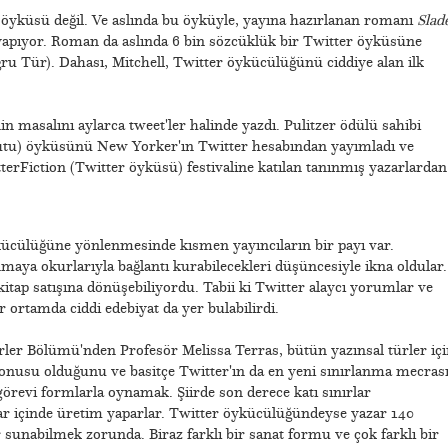
r öyküsü değil. Ve aslında bu öyküyle, yayına hazırlanan romanı
Slad
 yapıyor. Roman da aslında 6 bin sözcüklük bir Twitter öyküsüne
ru Tür). Dahası, Mitchell, Twitter öykücülüğünü ciddiye alan ilk
in masalını aylarca tweet'ler halinde yazdı. Pulitzer ödülü sahibi
tu) öyküsünü New Yorker'ın Twitter hesabından yayımladı ve
rFiction (Twitter öyküsü) festivaline katılan tanınmış yazarlardan
ücülüğüne yönlenmesinde kısmen yayıncıların bir payı var.
maya okurlarıyla bağlantı kurabilecekleri düşüncesiyle ikna oldular.
 kitap satışına dönüşebiliyordu. Tabii ki Twitter alaycı yorumlar ve
ir ortamda ciddi edebiyat da yer bulabilirdi.
ürler Bölümü'nden Profesör Melissa Terras, bütün yazınsal türler içi
onusu olduğunu ve basitçe Twitter'ın da en yeni sınırlanma mecras
örevi formlarla oynamak. Şiirde son derece katı sınırlar
lar içinde üretim yaparlar. Twitter öykücülüğündeyse yazar 140
er sunabilmek zorunda. Biraz farklı bir sanat formu ve çok farklı bir