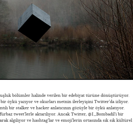
uşluk bölümler halinde verilen bir edebiyat türüne dönüştürüyor.
bir öykü yazıyor ve okurları metnin ilerleyişini Twitter'da izliyor.
kıntılı bir stalker ve hacker anlatıcının gözüyle bir öykü anlatıyor.
ürbaz tweet'lerle aktarılıyor. Ancak Twitter, @I_Bombadil'i bir
ak algılıyor ve hashtag'lar ve emoji'lerin ortasında sık sık kültürel