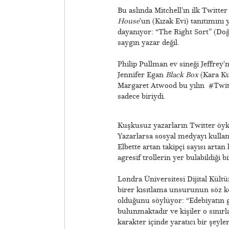
Bu aslında Mitchell'ın ilk Twitte
House
'un (Kızak Evi) tanıtımını
dayanıyor: “The Right Sort” (Doğ
saygın yazar değil.
Philip Pullman ev sineği Jeffrey'n
Jennifer Egan
Black Box
(Kara Ku
Margaret Atwood bu yılın #Twitte
sadece biriydi.
Kuşkusuz yazarların Twitter öyk
Yazarlarsa sosyal medyayı kullan
Elbette artan takipçi sayısı artan
agresif trollerin yer bulabildiği b
Londra Üniversitesi Dijital Kült
birer kısıtlama unsurunun söz k
olduğunu söylüyor: “Edebiyatın g
bulunmaktadır ve kişiler o sınır
karakter içinde yaratıcı bir şeyl