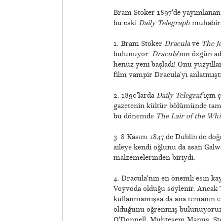
Bram Stoker 1897'de yayımlana
bu eski
Daily Telegraph
muhabiri 
1. Bram Stoker
Dracula
ve
The J
bulunuyor.
Dracula
'nın özgün a
henüz yeni başladı! Onu yüzyıll
film vampir Dracula'yı anlatmıştı
2. 1890'larda
Daily Telegraf
için 
gazetenin kültür bölümünde tam z
bu dönemde
The Lair of the W
3. 8 Kasım 1847'de Dublin'de doğa
aileye kendi oğlunu da asan Galway
malzemelerinden biriydi.
4. Dracula'nın en önemli esin kay
Voyvoda olduğu söylenir. Ancak T
kullanmamışsa da ana temanın esi
olduğunu öğrenmiş bulunuyoruz
O'Donnell, Muhteşem Manus, Stok