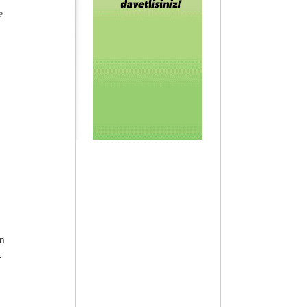
e
n
ı