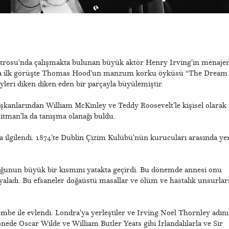
trosu'nda çalışmakta bulunan büyük aktör Henry Irving'in menajer
daha ilk görüşte Thomas Hood'un manzum korku öyküsü “The Dream
eri diken diken eden bir parçayla büyülemiştir.
aşkanlarından William McKinley ve Teddy Roosevelt'le kişisel olarak
hitman'la da tanışma olanağı buldu.
la ilgilendi. 1874'te Dublin Çizim Kulübü'nün kurucuları arasında ye
luğunun büyük bir kısmını yatakta geçirdi. Bu dönemde annesi onu
oyaladı. Bu efsaneler doğaüstü masallar ve ölüm ve hastalık unsurlar
mbe ile evlendi. Londra'ya yerleştiler ve Irving Noel Thornley adını
önede Oscar Wilde ve William Butler Yeats gibi İrlandalılarla ve Sir