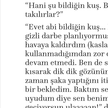
“Hani şu bildiğin kuş. 
takılırlar?”
“Evet abi bildiğin kuş… 
gizli darbe planlıyormuş
havaya kaldırdım (kasla
kullanmadığımdan zor 
devam etmedi. Ben de s
kısarak dik dik gözünün
zaman şaka yaptığını it
bir bekledim. Baktım se
uyudum diye sen benim
geçiyorsun ulaaaaan!” d