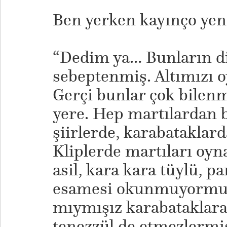
Ben yerken kayınço yeni
“Dedim ya… Bunların dib
sebeptenmiş. Altımızı o
Gerçi bunlar çok bilenmi
yere. Hep martılardan
şiirlerde, karabatakla
Kliplerde martıları oyn
asil, kara kara tüylü, p
esamesi okunmuyormuş
mıymışız karabataklara
tenezzül de etmezlermiş