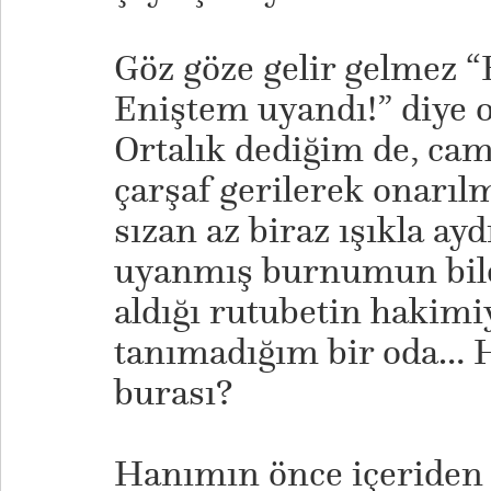
Göz göze gelir gelmez 
Eniştem uyandı!” diye or
Ortalık dediğim de, cam
çarşaf gerilerek onarıl
sızan az biraz ışıkla ay
uyanmış burnumun bile
aldığı rutubetin hakimiy
tanımadığım bir oda… 
burası?
Hanımın önce içeriden h