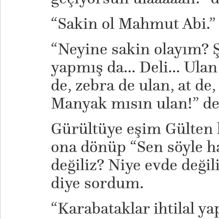
“Sakin ol Mahmut Abi.”
“Neyine sakin olayım? 
yapmış da… Deli… Ulan 
de, zebra de ulan, at de
Manyak mısın ulan!” d
Gürültüye eşim Gülten 
ona dönüp “Sen söyle h
değiliz? Niye evde değil
diye sordum.
“Karabataklar ihtilal ya