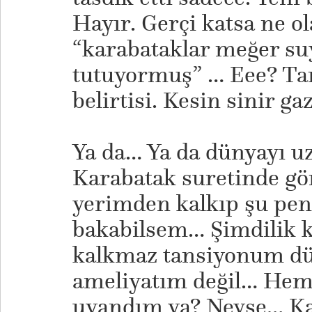
Hayır. Gerçi katsa ne ol
“karabataklar meğer suy
tutuyormuş” … Eee? Ta
belirtisi. Kesin sinir ga
Ya da… Ya da dünyayı uzay
Karabatak suretinde gö
yerimden kalkıp şu pen
bakabilsem… Şimdilik 
kalkmaz tansiyonum düş
ameliyatım değil… Hem 
uyandım ya? Neyse… Ka