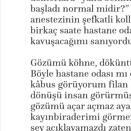
başladı normal midir?”
anestezinin şefkatli koll
birkaç saate hastane od
kavuşacağımı sanıyord
Gözümü köhne, döküntü 
Böyle hastane odası mı
kâbus görüyorum filan 
dönüşü insan görürmüş
gözümü açar açmaz ay
kayınbiraderimi görme
şey açıklayamazdı zaten