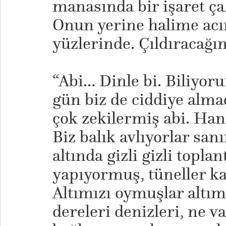
manasında bir işaret ç
Onun yerine halime acım
yüzlerinde. Çıldıracağı
“Abi… Dinle bi. Biliyor
gün biz de ciddiye alm
çok zekilermiş abi. Han
Biz balık avlıyorlar sa
altında gizli gizli toplan
yapıyormuş, tüneller k
Altımızı oymuşlar altı
dereleri denizleri, ne v