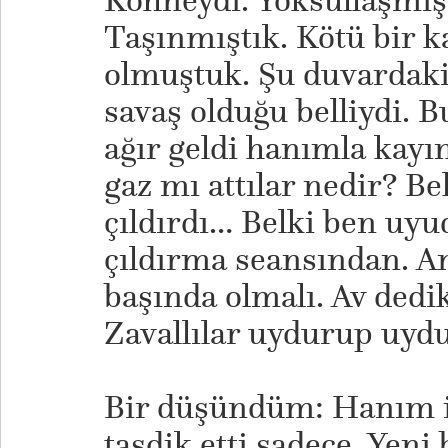
Köhneydi. Yoksullaşmıştı
Taşınmıştık. Kötü bir
olmuştuk. Şu duvardaki 
savaş olduğu belliydi.
ağır geldi hanımla kayın
gaz mı attılar nedir? B
çıldırdı… Belki ben uyu
çıldırma seansından. Am
başında olmalı. Av dedik
Zavallılar uydurup uyd
Bir düşündüm: Hanım i
tasdik etti sadece. Yeni 