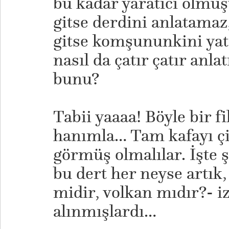
bu kadar yaratıcı olmu
gitse derdini anlatamaz
gitse komşununkini yat
nasıl da çatır çatır anla
bunu?
Tabii yaaaa! Böyle bir 
hanımla… Tam kafayı çiz
görmüş olmalılar. İşte 
bu dert her neyse artık
midir, volkan mıdır?- i
alınmışlardı…