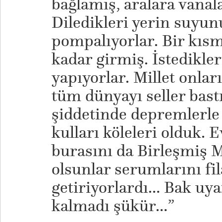
bağlamış, aralara vanal
Diledikleri yerin suyun
pompalıyorlar. Bir kısm
kadar girmiş. İstedikle
yapıyorlar. Millet onlar
tüm dünyayı seller bastı
şiddetinde depremlerle s
kulları köleleri olduk. E
burasını da Birleşmiş Mi
olsunlar serumlarını fi
getiriyorlardı… Bak uy
kalmadı şükür…”