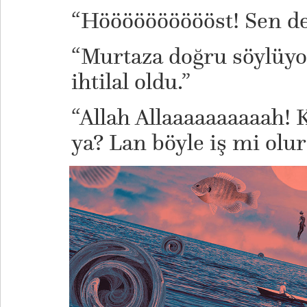
“Hööööööööööst! Sen de
“Murtaza doğru söylüy
ihtilal oldu.”
“Allah Allaaaaaaaaaah! K
ya? Lan böyle iş mi olu