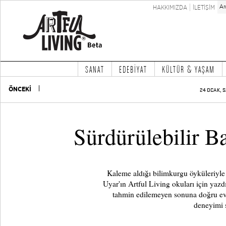
HAKKIMIZDA
İLETİŞİM
SANAT
EDEBİYAT
KÜLTÜR & YAŞAM
ÖNCEKİ
24 OCAK, S
Sürdürülebilir Ba
Kaleme aldığı bilimkurgu öyküleriyle
Uyar'ın Artful Living okuları için yazd
tahmin edilemeyen sonuna doğru ev
deneyimi 