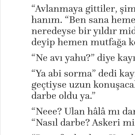
“Avlanmaya gittiler, şim
hanım. “Ben sana heme
neredeyse bir yıldır m
deyip hemen mutfağa k
“Ne avı yahu?” diye ka
“Ya abi sorma” dedi kay
geçtiyse uzun konuşaca
darbe oldu ya.”
“Neee? Ulan hâlâ mı da
“Nasıl darbe? Askeri mi