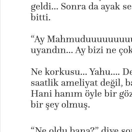
geldi… Sonra da ayak se
bitti.
“Ay Mahmuduuuuuuuu
uyandın… Ay bizi ne ço
Ne korkusu… Yahu…. De
saatlik ameliyat değil, 
Hani hanım öyle bir göz
bir şey olmuş.
“Ne oldu bana?” diye s