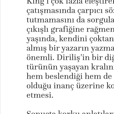
King’i çok fazla eleşti
çatışmasında çarpıcı söz
tutmamasını da sorgulam
çıkışlı grafiğine rağmen
yaşında, kendini çoktan
almış bir yazarın yazm
önemli. Diriliş’in bir 
türünün yaşayan kralın
hem beslendiği hem de 
olduğu inanç üzerine k
etmesi.
Sonuçta korku anlatıları