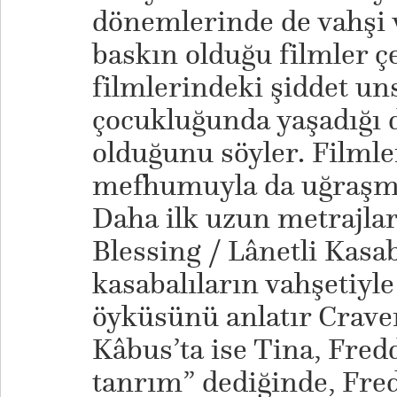
dönemlerinde de vahşi v
baskın olduğu filmler ç
filmlerindeki şiddet un
çocukluğunda yaşadığı 
olduğunu söyler. Filmle
mefhumuyla da uğraşmas
Daha ilk uzun metrajla
Blessing / Lânetli Kasa
kasabalıların vahşetiyl
öyküsünü anlatır Crave
Kâbus’ta ise Tina, Fred
tanrım” dediğinde, Fred