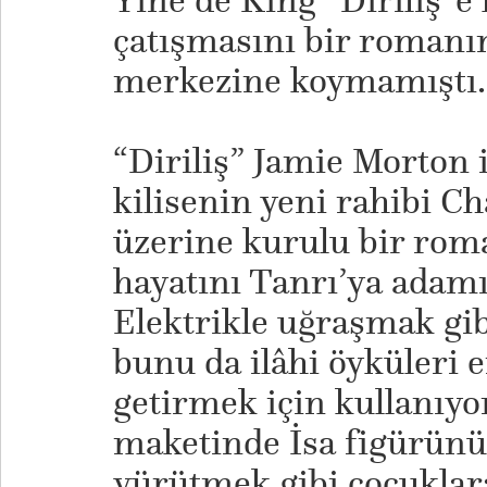
Yine de King “Diriliş”e 
çatışmasını bir romanı
merkezine koymamıştı.
“Diriliş” Jamie Morton 
kilisenin yeni rahibi Cha
üzerine kurulu bir rom
hayatını Tanrı’ya adamı
Elektrikle uğraşmak gib
bunu da ilâhi öyküleri 
getirmek için kullanıyo
maketinde İsa figürünü
yürütmek gibi çocuklara