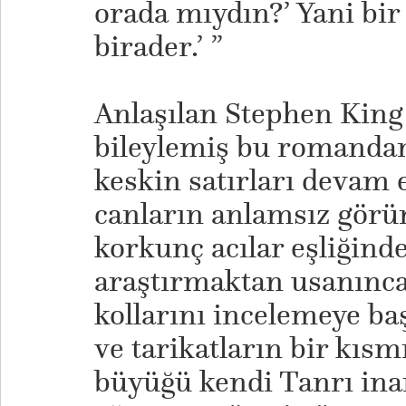
orada mıydın?’ Yani bir 
birader.’ ”
Anlaşılan Stephen King
bileylemiş bu romandan
keskin satırları devam
canların anlamsız görü
korkunç acılar eşliğind
araştırmaktan usanınca 
kollarını incelemeye ba
ve tarikatların bir kısm
büyüğü kendi Tanrı ina