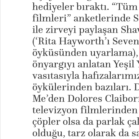
hediyeler bıraktı. “Tüm
filmleri” anketlerinde 
ile zirveyi paylaşan S
(‘Rita Hayworth’ı Seve
öyküsünden uyarlama), i
önyargıyı anlatan Yeşil
vasıtasıyla hafızalarım
öykülerinden bazıları. 
Me’den Dolores Claiborne
televizyon filmlerinden 
çöpler olsa da parlak ç
olduğu, tarz olarak da s