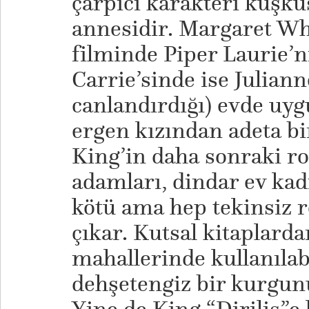
çarpıcı karakteri kuşku
annesidir. Margaret Wh
filminde Piper Laurie’n
Carrie’sinde ise Julian
canlandırdığı) evde uygu
ergen kızından adeta bi
King’in daha sonraki r
adamları, dindar ev kad
kötü ama hep tekinsiz r
çıkar. Kutsal kitaplard
mahallerinde kullanılabi
dehşetengiz bir kurgunu