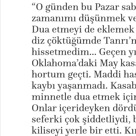
“O günden bu Pazar sa
zamanımı düşünmek ve 
Dua etmeyi de eklemek 
diz çöktüğümde Tanrı’nı
hissetmedim... Geçen yı
Oklahoma’daki May kas
hortum geçti. Maddi ha
kaybı yaşanmadı. Kasab
minnetle dua etmek için
Onlar içerideyken dör
seferki çok şiddetliydi, 
kiliseyi yerle bir etti. K