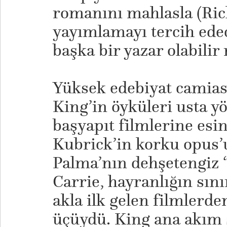
romanını mahlasla (Ri
yayımlamayı tercih ede
başka bir yazar olabilir
Yüksek edebiyat camias
King’in öyküleri usta y
başyapıt filmlerine esin
Kubrick’in korku opus’
Palma’nın dehşetengiz
Carrie, hayranlığın sın
akla ilk gelen filmlerd
üçüydü. King ana akım 