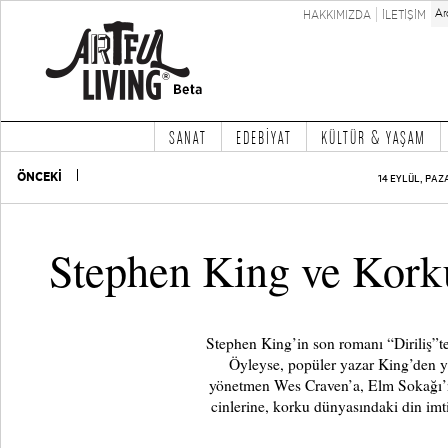
HAKKIMIZDA
İLETİŞİM
SANAT
EDEBİYAT
KÜLTÜR & YAŞAM
ÖNCEKİ
14 EYLÜL, PAZ
Stephen King ve Kork
Stephen King’in son romanı “Diriliş”te 
Öyleyse, popüler yazar King’den y
yönetmen Wes Craven’a, Elm Sokağı’n
cinlerine, korku dünyasındaki din imt