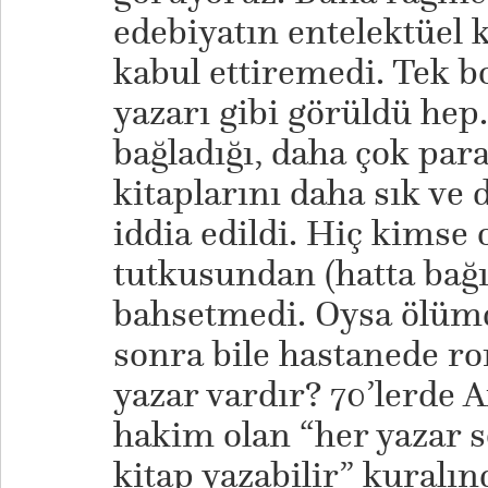
edebiyatın entelektüel
kabul ettiremedi. Tek b
yazarı gibi görüldü hep
bağladığı, daha çok par
kitaplarını daha sık ve 
iddia edildi. Hiç kims
tutkusundan (hatta bağ
bahsetmedi. Oysa ölüm
sonra bile hastanede ro
yazar vardır? 70’lerde
hakim olan “her yazar s
kitap yazabilir” kuralın