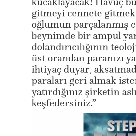
kucaklayacak! Havuç bu.
gitmeyi cennete gitmekt
oğlumun parçalanmış c
beynimde bir ampul yand
dolandırıcılığının teoloj
üst orandan paranızı yat
ihtiyaç duyar, aksatmad
paraları geri almak iste
yatırdığınız şirketin as
keşfedersiniz.”