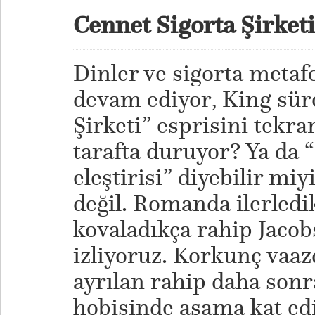
Cennet Sigorta Şirketi
Dinler ve sigorta meta
devam ediyor, King sür
Şirketi” esprisini tekra
tarafta duruyor? Ya da “D
eleştirisi” diyebilir miy
değil. Romanda ilerledikç
kovaladıkça rahip Jacobs
izliyoruz. Korkunç vaaz
ayrılan rahip daha sonra
hobisinde aşama kat ediy