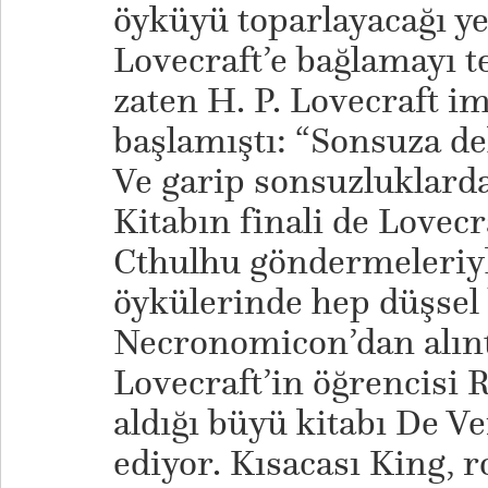
öyküyü toparlayacağı y
Lovecraft’e bağlamayı t
zaten H. P. Lovecraft im
başlamıştı: “Sonsuza dek
Ve garip sonsuzluklarda 
Kitabın finali de Lovec
Cthulhu göndermeleriyle
öykülerinde hep düşsel 
Necronomicon’dan alınt
Lovecraft’in öğrencisi 
aldığı büyü kitabı De V
ediyor. Kısacası King, 