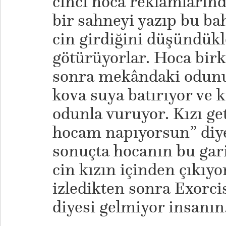
cinci hoca reklamlarınd
bir sahneyi yazıp bu ba
cin girdiğini düşündükl
götürüyorlar. Hoca bir
sonra mekândaki odunu 
kova suya batırıyor ve k
odunla vuruyor. Kızı g
hocam napıyorsun” diye
sonuçta hocanın bu gari
cin kızın içinden çıkıyo
izledikten sonra Exorcis
diyesi gelmiyor insanın