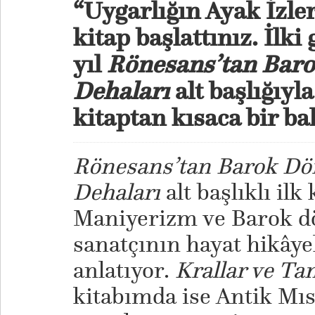
“Uygarlığın Ayak İzler
kitap başlattınız. İlki
yıl
Rönesans’tan Bar
Dehaları
alt başlığıyl
kitaptan kısaca bir b
Rönesans’tan Barok Dö
Dehaları
alt başlıklı il
Maniyerizm ve Barok d
sanatçının hayat hikâye
anlatıyor.
Krallar ve Ta
kitabımda ise Antik Mıs