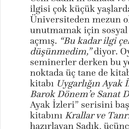
ilgisi çok küçük yaşlard
Üniversiteden mezun ol
unutmamak için sosyal
açmış.
“Bu kadar ilgi çe
düşünmedim,”
diyor. O
seminerler derken bu yo
noktada üç tane de kitab
kitabı
Uygarlığın Ayak İ
Barok Dönem’e Sanat D
Ayak İzleri” serisini baş
kitabını
Krallar ve Tanr
hazırlayan Sadık, üçünc