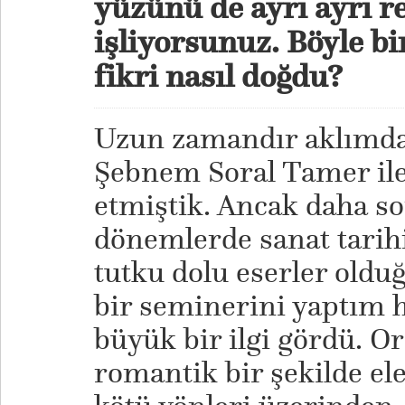
yüzünü de ayrı ayrı r
işliyorsunuz. Böyle bi
fikri nasıl doğdu?
Uzun zamandır aklımda
Şebnem Soral Tamer il
etmiştik. Ancak daha so
dönemlerde sanat tarih
tutku dolu eserler oldu
bir seminerini yaptım h
büyük bir ilgi gördü. O
romantik bir şekilde ele