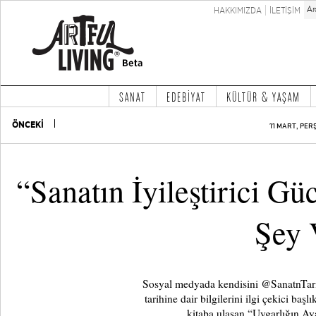
HAKKIMIZDA
İLETİŞİM
SANAT
EDEBİYAT
KÜLTÜR & YAŞAM
ÖNCEKİ
11 MART, PER
“Sanatın İyileştirici G
Şey 
Sosyal medyada kendisini @SanatnTarihi
tarihine dair bilgilerini ilgi çekici baş
kitaba ulaşan “Uygarlığın Aya