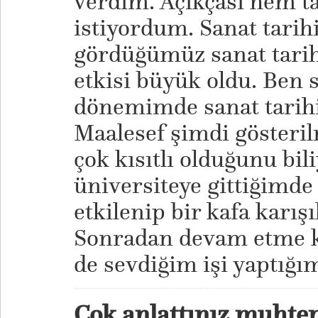
verdim. Açıkçası hem ta
istiyordum. Sanat tarihi
gördüğümüz sanat tarih
etkisi büyük oldu. Ben
dönemimde sanat tarihi 
Maalesef şimdi gösteril
çok kısıtlı olduğunu bi
üniversiteye gittiğimd
etkilenip bir kafa karış
Sonradan devam etme k
de sevdiğim işi yaptığ
Çok anlattınız muhte