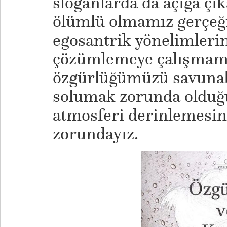
sloganlarda da açığa çıka
ölümlü olmamız gerçeğ
egosantrik yönelimleri
çözümlemeye çalışmam
özgürlüğümüzü savunab
solumak zorunda oldu
atmosferi derinlemesi
zorundayız.