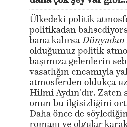
Ülkedeki politik atmosf
politikadan bahsediyor
bana kalırsa
Dünyadan 
olduğumuz politik atmos
başımıza gelenlerin se
vasatlığın encamıyla yak
atmosferden oldukça uza
Hilmi Aydın’dır. Zaten 
onun bu ilgisizliğini or
Daha önce de söylediğim
romanı ve olgular kara