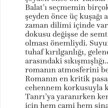
Balat’ı seçmemin birço
şeyden önce üç kuşağı a
zaman dilimi içinde va
dokusu değişse de semt
olması önemliydi. Suyu
tuhaf kırılganlığı, gele
arasındaki sıkışmışlığı.
romanın atmosferini be
Romanın en kritik pasaj
cehennem korkusuyla k
Tanrı’ya yaranırken ke
için hem cami hem sina