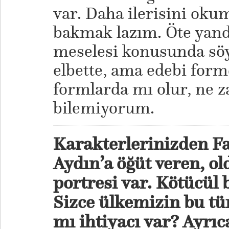
var. Daha ilerisini okum
bakmak lazım. Öte yand
meselesi konusunda söy
elbette, ama edebi form
formlarda mı olur, ne 
bilemiyorum.
Karakterlerinizden Fa
Aydın’a öğüt veren, ol
portresi var. Kötücül 
Sizce ülkemizin bu tür
mı ihtiyacı var? Ayrıc