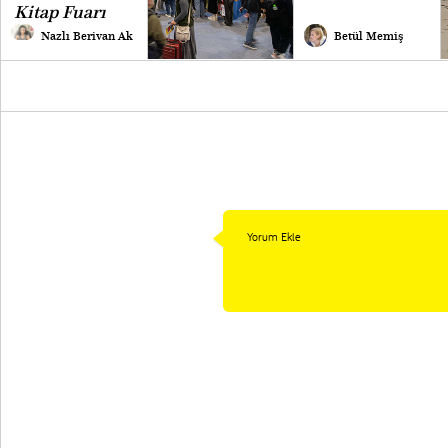
Kitap Fuarı
Nazlı Berivan Ak
Betül Memiş