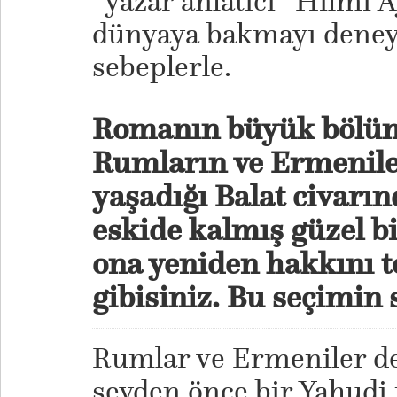
“yazar anlatıcı” Hilmi 
dünyaya bakmayı deney
sebeplerle.
Romanın büyük bölüm
Rumların ve Ermenile
yaşadığı Balat civarın
eskide kalmış güzel bi
ona yeniden hakkını t
gibisiniz. Bu seçimin 
Rumlar ve Ermeniler de
şeyden önce bir Yahudi 