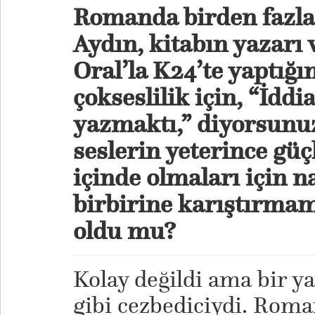
Romanda birden fazla 
Aydın, kitabın yazarı 
Oral’la K24’te yaptığı
çokseslilik için, “İddi
yazmaktı,” diyorsunuz
seslerin yeterince gü
içinde olmaları için na
birbirine karıştırmam
oldu mu?
Kolay değildi ama bir y
gibi cezbediciydi. Roma