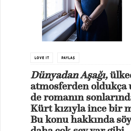
LOVE IT
PAYLAŞ
Dünyadan Aşağı,
ülked
atmosferden oldukça u
de romanın sonlarında
Kürt kızıyla ince bir 
Bu konu hakkında söy
daha çok şey var gibi