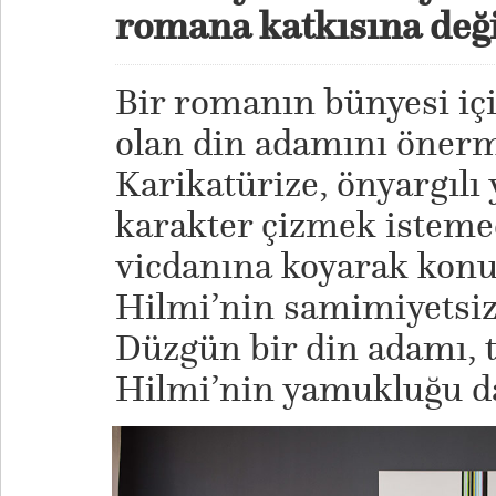
romana katkısına deği
Bir romanın bünyesi içi
olan din adamını önerm
Karikatürize, önyargılı
karakter çizmek istemed
vicdanına koyarak konu
Hilmi’nin samimiyetsizl
Düzgün bir din adamı, 
Hilmi’nin yamukluğu da