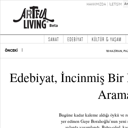
HAKKIMIZDA
İLETİŞİM
SANAT
EDEBİYAT
KÜLTÜR & YAŞAM
ÖNCEKİ
18 HAZİRAN, PA
Edebiyat, İncinmiş Bi
Arama
Bugüne kadar kaleme aldığı öykü ve ro
yer edinen Gaye Boralıoğlu’nun yeni
aylarda yayımlandı. Baba-oğul, kadı