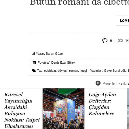
Bütün romanı da elbette
LOVE
0
14
Yazar:
Baran Güzel
Fotoğraf: Deniz Ezgi Sürek
Tag:
edebiyat
,
söyleşi
,
roman
,
İletişim Yayınları
,
Gaye Boralıoğlu
,
Proje Telif Hakkı B
Küresel
Göğe Açılan
Yayıncılığın
Defterler:
Asya’daki
Çizgiden
Buluşma
Kelimelere
Noktası: Taipei
Uluslararası