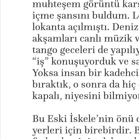
muhteşem görüntü karş
içme şansını buldum. Lo
lokanta açılmıştı. Deniz 
akşamları canlı müzik 
tango geceleri de yapıl
“iş” konuşuyorduk ve sa
Yoksa insan bir kadehc
bıraktık, o sonra da hiç
kapalı, niyesini bilmiy
Bu Eski İskele’nin önü 
yerleri için birebirdir.