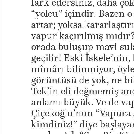
fark edersiniz, daha ço
“yolcu” içindir. Bazen 
artar; yoksa kararlaştırı
vapur kaçırılmış mıdır
orada buluşup mavi sul
geçilir! Eski İskele’nin,
mîmârı bilinmiyor, öyl
görüntüsü de yok, ne bi
Tek’in eli değmemiş anc
anlamı büyük. Ve de vap
Çiçekoğlu’nun “Vapura 
kimdiniz!” diye başlayan