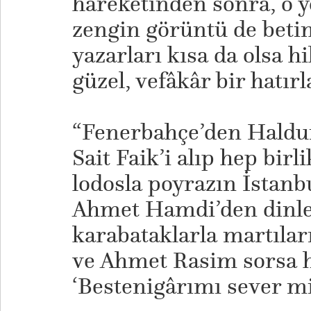
hareketinden sonra, o y
zengin görüntü de betim
yazarları kısa da olsa h
güzel, vefâkâr bir hatırl
“Fenerbahçe’den Haldun
Sait Faik’i alıp hep birl
lodosla poyrazın İstanbu
Ahmet Hamdi’den dinles
karabataklarla martılar
ve Ahmet Rasim sorsa 
‘Bestenigârımı sever mis