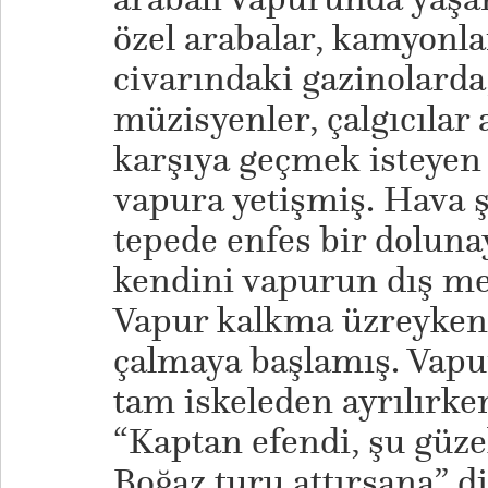
özel arabalar, kamyonla
civarındaki gazinolarda,
müzisyenler, çalgıcılar 
karşıya geçmek isteyen 
vapura yetişmiş. Hava ş
tepede enfes bir doluna
kendini vapurun dış me
Vapur kalkma üzreyken 
çalmaya başlamış. Vapu
tam iskeleden ayrılırke
“Kaptan efendi, şu güze
Boğaz turu attırsana” d