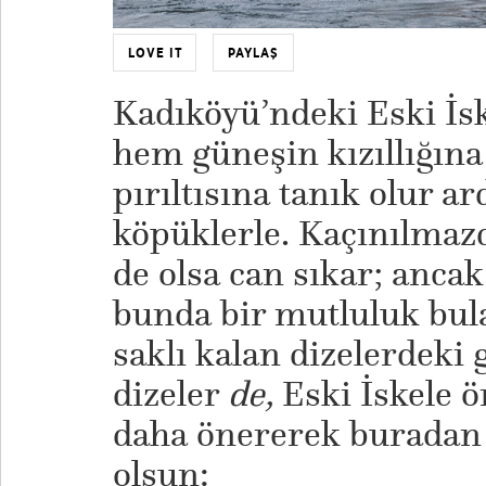
LOVE IT
PAYLAŞ
Kadıköyü’ndeki Eski İsk
hem güneşin kızıllığına
pırıltısına tanık olur a
köpüklerle. Kaçınılmazdı
de olsa can sıkar; ancak
bunda bir mutluluk bul
saklı kalan dizelerdeki g
dizeler
de,
Eski İskele ö
daha önererek buradan 
olsun: