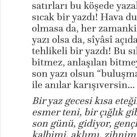
satırları bu köşede yaza
sıcak bir yazdı! Hava 
olmasa da, her zamanki 
yazı olsa da, sîyâsî açıd
tehlikeli bir yazdı! Bu s
bitmez, anlaşılan bitme
son yazı olsun “buluşma
ile anılar karışıversin...
Bir yaz gecesi kısa eteği
esmer teni, bir çığlık gi
son günü, gidiyor, gençl
kalbimi, aklımı, zihnimi