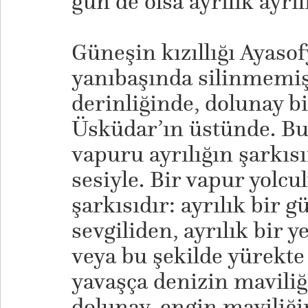
gün de olsa ayrılık ayrılı
Güneşin kızıllığı Ayaso
yanıbaşında silinmem
derinliğinde, dolunay b
Üsküdar’ın üstünde. Bu
vapuru ayrılığın şarkıs
sesiyle. Bir vapur yolcu
şarkısıdır: ayrılık bir gü
sevgiliden, ayrılık bir y
veya bu şekilde yürekte 
yavaşça denizin mavili
dolunay, engin maviliğin