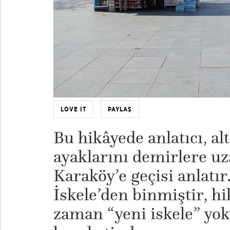
LOVE IT
PAYLAŞ
Bu hikâyede anlatıcı, a
ayaklarını demirlere u
Karaköy’e geçisi anlatır
İskele’den binmiştir, hi
zaman “yeni iskele” yo