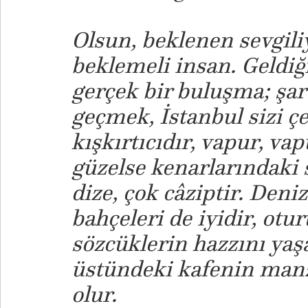
Olsun, beklenen sevgili
beklemeli insan. Geldiği
gerçek bir buluşma; şart
geçmek, İstanbul sizi çe
kışkırtıcıdır, vapur, va
güzelse kenarlarındaki sı
dize, çok câziptir. Deni
bahçeleri de iyidir, ot
sözcüklerin hazzını yaş
üstündeki kafenin manza
olur.