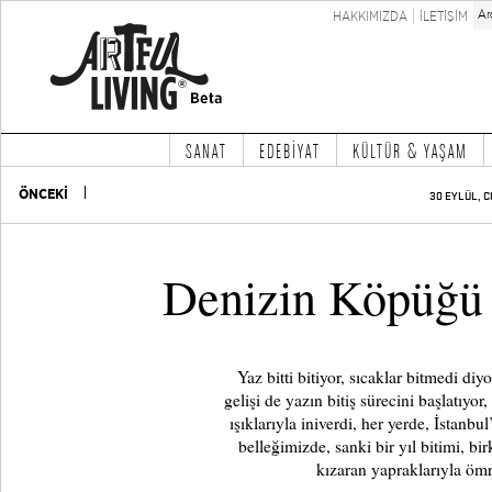
HAKKIMIZDA
İLETİŞİM
SANAT
EDEBİYAT
KÜLTÜR & YAŞAM
ÖNCEKİ
30 EYLÜL, C
Denizin Köpüğü 
Yaz bitti bitiyor, sıcaklar bitmedi d
gelişi de yazın bitiş sürecini başlatıyor,
ışıklarıyla iniverdi, her yerde, İstanbu
belleğimizde, sanki bir yıl bitimi, b
kızaran yapraklarıyla ömr