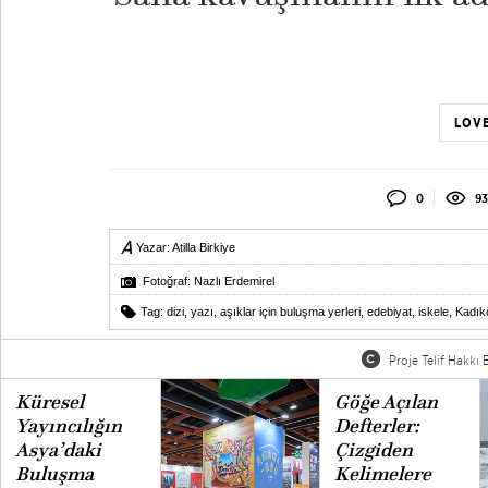
sevg
LOVE
0
9
Yazar:
Atilla Birkiye
Fotoğraf: Nazlı Erdemirel
Tag:
dizi
,
yazı
,
aşıklar için buluşma yerleri
,
edebiyat
,
iskele
,
Kadık
Proje Telif Hakkı B
Küresel
Göğe Açılan
Yayıncılığın
Defterler:
Asya’daki
Çizgiden
Buluşma
Kelimelere