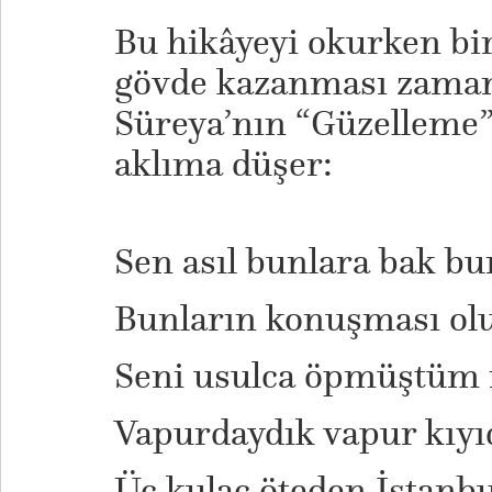
Bu hikâyeyi okurken bi
gövde kazanması zaman
Süreya’nın “Güzelleme” 
aklıma düşer:
Sen asıl bunlara bak bu
Bunların konuşması olu
Seni usulca öpmüştüm 
Vapurdaydık vapur kıyı
Üç kulaç öteden İstanbu