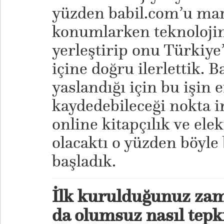
yüzden babil.com’u mar
konumlarken teknolojin
yerleştirip onu Türkiye
içine doğru ilerlettik. 
yaslandığı için bu işin e
kaydedebileceği nokta in
online kitapçılık ve ele
olacaktı o yüzden böyle
başladık.
İlk kurulduğunuz zam
da olumsuz nasıl tepki