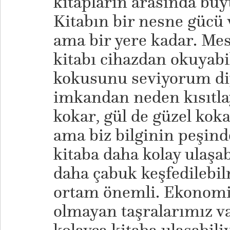
kitapların arasında bü
Kitabın bir nesne gücü v
ama bir yere kadar. Mes
kitabı cihazdan okuyab
kokusunu seviyorum diy
imkandan neden kısıtla
kokar, gül de güzel koka
ama biz bilginin peşin
kitaba daha kolay ulaşab
daha çabuk keşfedilebil
ortam önemli. Ekonomi
olmayan taşralarımız v