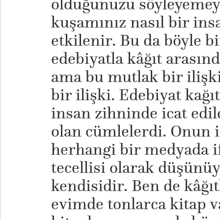
olduğunuzu söyleyemey
kuşamınız nasıl bir in
etkilenir. Bu da böyle bi
edebiyatla kâğıt arasınd
ama bu mutlak bir ilişki 
bir ilişki. Edebiyat kağı
insan zihninde icat edild
olan cümlelerdi. Onun i
herhangi bir medyada i
tecellisi olarak düşünüy
kendisidir. Ben de kâğı
evimde tonlarca kitap v