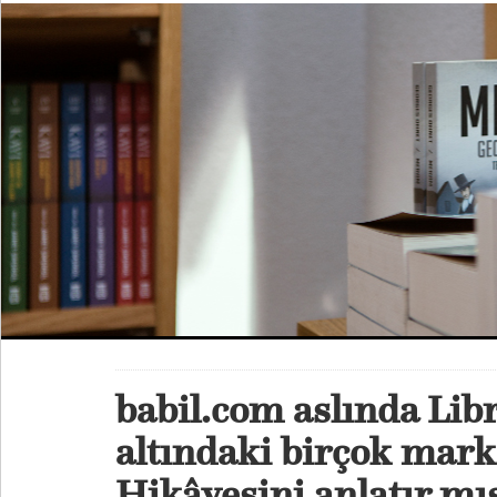
babil.com aslında Lib
altındaki birçok mark
Hikâyesini anlatır mıs