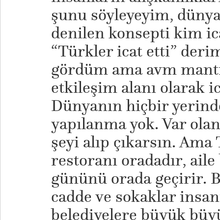
şunu söyleyeyim, dünyay
denilen konsepti kim ica
“Türkler icat etti” deri
gördüm ama avm mantığ
etkileşim alanı olarak i
Dünyanın hiçbir yerinde
yapılanma yok. Var olan
şeyi alıp çıkarsın. Ama
restoranı oradadır, aile
gününü orada geçirir. 
cadde ve sokaklar insan
belediyelere büyük büyü