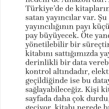
Türkiye’de de kitapları
satan yayıncılar var. Şu
yayıncılığının payı küç
pay büyüyecek. Öte yand
yönetilebilir bir süreçti
kitabını sattığımızda y
derinlikli bir data vereb
kontrol altındadır, elek
geçildiğinde ise bu data
sağlayabileceğiz. Kişi k
sayfada daha çok durdu,
geçiyor, kitabı nerede 