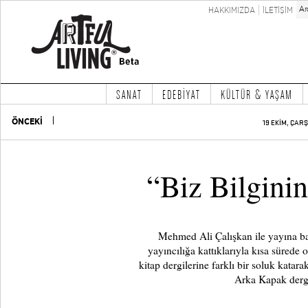
HAKKIMIZDA
İLETİŞİM
SANAT
EDEBİYAT
KÜLTÜR & YAŞAM
ÖNCEKİ
19 EKİM, ÇAR
“Biz Bilgini
Mehmed Ali Çalışkan ile yayına baş
yayıncılığa kattıklarıyla kısa sürede 
kitap dergilerine farklı bir soluk katar
Arka Kapak dergi