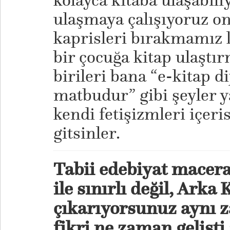
kolayca kitaba ulaşabili
ulaşmaya çalışıyoruz onu
kaprisleri bırakmamız 
bir çocuğa kitap ulaştır
birileri bana “e-kitap dij
matbudur” gibi şeyler 
kendi fetişizmleri içeri
gitsinler.
Tabii edebiyat macera
ile sınırlı değil, Arka
çıkarıyorsunuz aynı 
fikri ne zaman gelişt