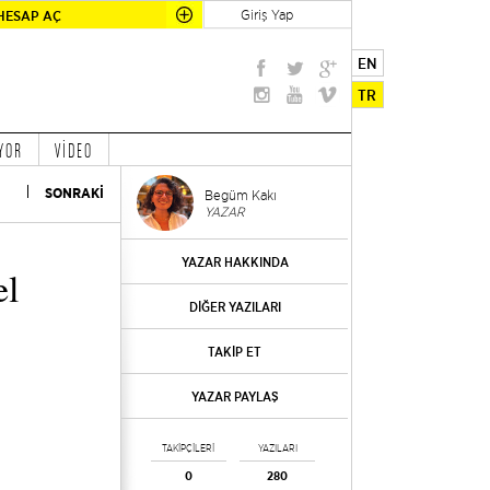
Giriş Yap
HESAP AÇ
EN
TR
YOR
VİDEO
SONRAKİ
Begüm Kakı
YAZAR
YAZAR HAKKINDA
el
DİĞER YAZILARI
TAKİP ET
YAZAR PAYLAŞ
TAKİPÇİLERİ
YAZILARI
0
280