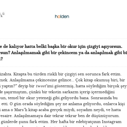
 de kalıyor hatta belki başka bir okur için çizgiyi aşıyorsun.
rsun? Anlaşılmamak gibi bir çekincem ya da anlaşılmak gibi bi
n?
ta. Kitapta bu türden riskli bir çizgiyi sen sorunca fark ettim.
ek. Anlaşılmama çekincesine gelince… Çok kitap okumuş biri, bir
 yaptın?” deyip bir
tweet
’imi göstermiş, hatta söylediğim birçok şey
de şaşırmıştım, çünkü bir tekstin sarkazm içerip içermediğini
un, temel bir okur yeteneği gibi geliyordu bana. Sonrasında bu
etti. O gün orada söylediğim şey ne anlama geliyordu, onlarca kişi
i ama o Mars’lı kitap acaba gerçek miydi, soyadım neydi, ve hatta
 vesaire. Anlaşılmamaya dair tekrar tekrar ben de düşünüyorum.
günlerde şunu fark ettim. Her hafta bir edebiyatçının Instagram