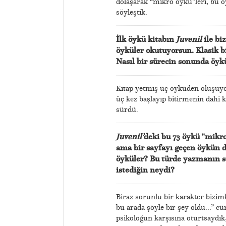
dolaşarak “mikro öykü”leri, bu öy
söyleştik.
İlk öykü kitabın
Juvenil
ile bi
öyküler okutuyorsun. Klasik b
Nasıl bir sürecin sonunda öykü
Kitap yetmiş üç öyküden oluşuyor,
üç kez başlayıp bitirmenin dahi k
sürdü.
Juvenil’
deki bu 73 öykü
"mikro
ama bir sayfayı geçen öykün d
öyküler? Bu türde yazmanın s
istediğin neydi?
Biraz sorunlu bir karakter bizimki
bu arada şöyle bir şey oldu...” 
psikoloğun karşısına oturtsaydık,