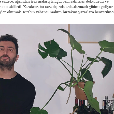
a sadece, ağzından travmalarıyla ilgili belli sahneler dökülürdü ve
 de olabilirdi. Karakter, bu tarz dışında anlatılamazdı gibime geliyor.
yler okumak. Kitabın yabancı malum birtakım yazarlara benzetilme