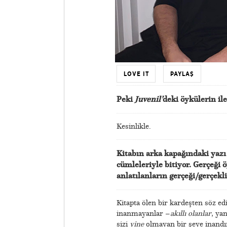
LOVE IT
PAYLAŞ
Peki
Juvenil’
deki öykülerin i
Kesinlikle.
Kitabın arka kapağındaki yazı 
cümleleriyle bitiyor. Gerçeği 
anlatılanların gerçeği/gerçekl
Kitapta ölen bir kardeşten söz ed
inanmayanlar –
akıllı olanlar
, ya
sizi
yine
olmayan bir şeye inandır