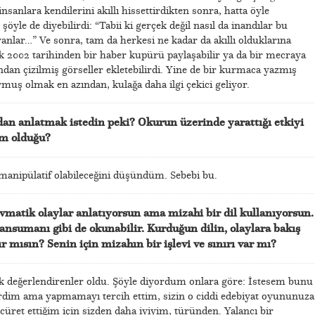
nsanlara kendilerini akıllı hissettirdikten sonra, hatta öyle
şöyle de diyebilirdi: “Tabii ki gerçek değil nasıl da inandılar bu
yanlar…” Ve sonra, tam da herkesi ne kadar da akıllı olduklarına
k 2002 tarihinden bir haber kupürü paylaşabilir ya da bir mecraya
ından çizilmiş görseller ekletebilirdi. Yine de bir kurmaca yazmış
muş olmak en azından, kulağa daha ilgi çekici geliyor.
dan anlatmak istedin peki? Okurun üzerinde yarattığı etkiyi
im olduğu?
manipülatif olabileceğini düşündüm. Sebebi bu.
avmatik olaylar anlatıyorsun ama mizahi bir dil kullanıyorsun.
ansumanı gibi de okunabilir. Kurduğun dilin, olaylara bakış
ır mısın? Senin için mizahın bir işlevi ve sınırı var mı?
ak değerlendirenler oldu. Şöyle diyordum onlara göre: İstesem bunu
irdim ama yapmamayı tercih ettim, sizin o ciddi edebiyat oyununuza
ret ettiğim için sizden daha iyiyim, türünden. Yalancı bir