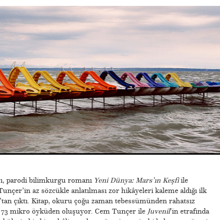
arı, parodi bilimkurgu romanı
Yeni Dünya: Mars’ın Keşfi
ile
unçer’in az sözcükle anlatılması zor hikâyeleri kaleme aldığı ilk
p’tan çıktı. Kitap, okuru çoğu zaman tebessümünden rahatsız
en 73 mikro öyküden oluşuyor. Cem Tunçer ile
Juvenil
’in etrafında