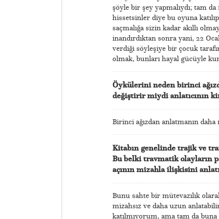
şöyle bir şey yapmalıydı; tam da i
hissetsinler diye bu oyuna katılıp 
saçmalığa sizin kadar akıllı olma
inandırdıktan sonra yani, 22 Oca
verdiği söyleşiye bir çocuk taraf
olmak, bunları hayal gücüyle kur
Öykülerini neden birinci ağız
değiştirir miydi anlatıcının k
Birinci ağızdan anlatmanın daha 
Kitabın genelinde trajik ve tr
Bu belki travmatik olayların p
açının mizahla ilişkisini anlat
Bunu sahte bir mütevazılık olar
mizahsız ve daha uzun anlatabil
katılmıyorum, ama tam da buna cü