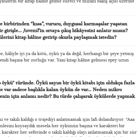
külerin bir kitap hâline gelme süreci ve mizahi bakış açısı üzerine
ze birbirinden “kısa”, vurucu, duygusal karmaşalar yaşatan
ir girişle…
Juvenil
’in ortaya çıkış hikâyesini anlatır mısın?
lerini kitap hâline getirip okurla paylaşmak istedin?
 hâliyle iyi ya da kötü, öykü ya da değil, herhangi bir şeye yetmiş
endi başına bir zorluğu var. Yani kitap hâline gelmesi epey uzun
 öykü" türünde. Öykü sayısı bir öykü kitabı için oldukça fazla
e var sadece başlıkla kalan öykün de var… Neden mikro
enin için anlamı nedir? Bu türde çalışarak öykülerde yapmak
 ve takılı kaldığı o trajediyi anlatmamak için lafı dolandırıyor. “Aaa
cümlesini koysaydık mesela her öykünün başına ve karakteri bir
 karakter her seferinde o takılı kaldığı olayı anlatmamak için bir sü