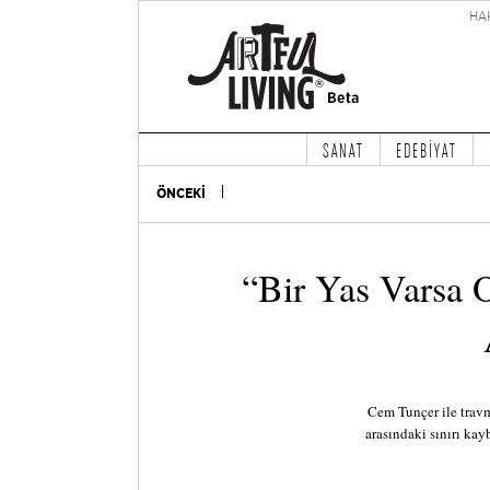
HA
SANAT
EDEBİYAT
ÖNCEKİ
“Bir Yas Varsa
Cem Tunçer ile travm
arasındaki sınırı ka