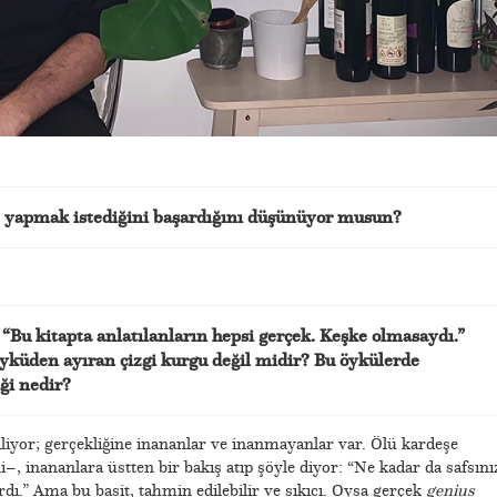
le yapmak istediğini başardığını düşünüyor musun?
“Bu kitapta anlatılanların hepsi gerçek. Keşke olmasaydı.”
öyküden ayıran çizgi kurgu değil midir? Bu öykülerde
iği nedir?
iliyor; gerçekliğine inananlar ve inanmayanlar var. Ölü kardeşe
ni–, inananlara üstten bir bakış atıp şöyle diyor: “Ne kadar da safsını
dı.” Ama bu basit, tahmin edilebilir ve sıkıcı. Oysa gerçek
genius