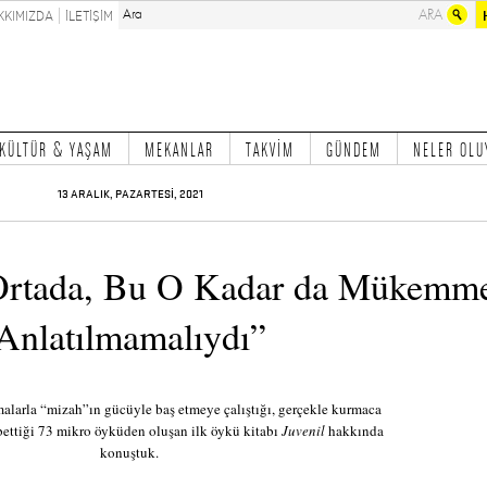
KKIMIZDA
İLETİŞİM
KÜLTÜR & YAŞAM
MEKANLAR
TAKVİM
GÜNDEM
NELER OLU
13 ARALIK, PAZARTESİ, 2021
 Ortada, Bu O Kadar da Mükemm
Anlatılmamalıydı”
alarla “mizah”ın gücüyle baş etmeye çalıştığı, gerçekle kurmaca
ybettiği 73 mikro öyküden oluşan ilk öykü kitabı
Juvenil
hakkında
konuştuk.