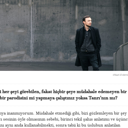
©Nazlı Erdemir
i her şeyi görebilen, fakat hiçbir şeye müdahale edemeyen bir
n bir parodisini mi yapmaya çalıştınız yoksa Tanrı’nın mı?
rıya inanmıyorum. Müdahale etmediği gibi, bizi gözlemleyen bir şey
 sesinin öyle olmasının sebebi, birinci tekil şahıs anlatımı ve üçün
ını aynı anda kullanabilmekti, sonra tabii ki bu üslubun anlatılan