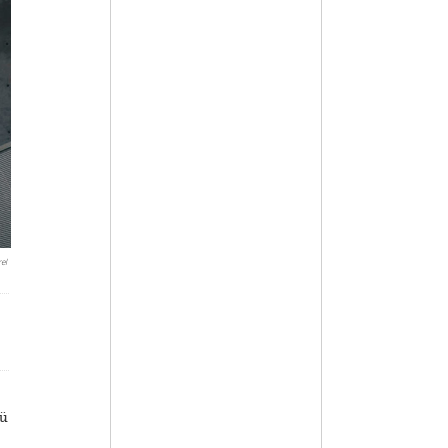
el
cü