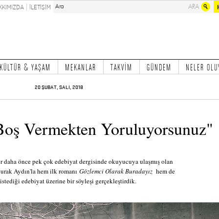
KKIMIZDA
İLETİŞİM
KÜLTÜR & YAŞAM
MEKANLAR
TAKVİM
GÜNDEM
NELER OLU
20 ŞUBAT, SALI, 2018
Boş Vermekten Yoruluyorsunuz"
r daha önce pek çok edebiyat dergisinde okuyucuya ulaşmış olan
urak Aydın'la hem ilk romanı
Gözlemci Olarak Buradayız
hem de
stediği edebiyat üzerine bir söyleşi gerçekleştirdik.