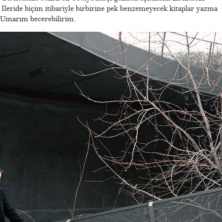
 İleride biçim itibariyle birbirine pek benzemeyecek kitaplar yazma
. Umarım becerebilirim.