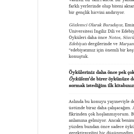
farklı yerlerinde olup biteni ak
bir gençlik hicvini andırıyor.
Gözlemci Olarak Buradayız,
Emir
Üniversitesi İngiliz Dili ve Ede
Öyküleri daha önce
Notos, Sözcü
Edebiyatı
dergilerinde ve
Marşand
“edebiyatımız için önemli bir keş
konuştuk.
Öyküleriniz daha önce pek ço
Öykülem
’de birer öykünüze d
sormak istediğim ilk kitabını
Aslında bu konuyu yayıneviyle d
üstünde biraz daha çalışacağım. A
fikrinden çok hoşlanmıyorum. Bu 
anlamına gelmiyor. Ancak benim y
yüzden bundan önce sadece öykül
gerektireceğini hiç düşünmedim. B