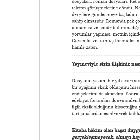
dosyaları, roman dosyaları. Ret 
telefon görüşmelerine döndü. Ney
dergilere göndermeye başladım. D
sahip olmasıdır. Romanda pek çok
olmaması ve içinde bulunmadığı o
yorumlar yapması, metnin içinde b
Güvenilir ve tutmuş formüllerin p
hamle zaten.
Yayıneviyle sizin ilişkiniz nas
Dosyanın yazımı bir yıl civarı sü
bir ayağının eksik olduğunu hi
endişelerimi de aktardım. Sonra 
edebiyat forumları döneminden be
ilgili eksik olduğunu hissettiğim 
tartışmalardan esinlenerek bul
Kitaba hâkim olan başat duy
gerçekleşmeyecek, olmayı haya