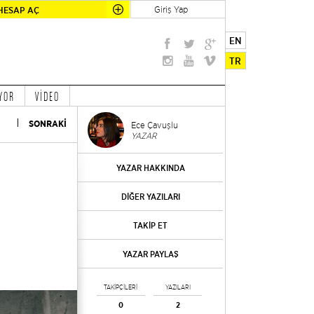
Giriş Yap
HESAP AÇ
EN
TR
YOR
VİDEO
SONRAKİ
Ece Çavuşlu
YAZAR
YAZAR HAKKINDA
DİĞER YAZILARI
TAKİP ET
YAZAR PAYLAŞ
TAKİPÇİLERİ
YAZILARI
0
2