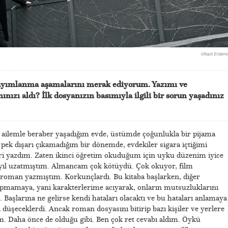
©Nazlı Erdemir
ayımlanma aşamalarını merak ediyorum. Yazımı ve
ızı aldı? İlk dosyanızın basımıyla ilgili bir sorun yaşadınız
 ailemle beraber yaşadığım evde, üstümde çoğunlukla bir pijama
 pek dışarı çıkamadığım bir dönemde, evdekiler sigara içtiğimi
ri yazdım. Zaten ikinci öğretim okuduğum için uyku düzenim iyice
 yıl uzatmıştım. Almancam çok kötüydü. Çok okuyor, film
 roman yazmıştım. Korkunçlardı. Bu kitaba başlarken, diğer
apmamaya, yani karakterlerime acıyarak, onların mutsuzluklarını
Başlarına ne gelirse kendi hataları olacaktı ve bu hataları anlamaya
 düşeceklerdi. Ancak roman dosyasını bitirip bazı kişiler ve yerlere
m. Daha önce de olduğu gibi. Ben çok ret cevabı aldım. Öykü