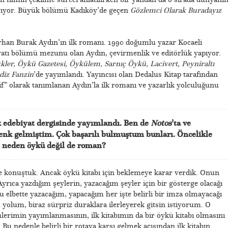
tarıyor. Büyük bölümü Kadıköy’de geçen
Gözlemci Olarak Buradayız
han Burak Aydın’ın ilk romanı. 1990 doğumlu yazar Kocaeli
biyatı bölümü mezunu olan Aydın, çevirmenlik ve editörlük yapıyor.
kler, Öykü Gazetesi, Öykülem, Sarnıç Öykü, Lacivert, Peyniraltı
iz Fanzin
’de yayımlandı. Yayıncısı olan Dedalus Kitap tarafından
if” olarak tanımlanan Aydın’la ilk romanı ve yazarlık yolculuğunu
k edebiyat dergisinde yayımlandı. Ben de
Notos
’ta ve
enk gelmiştim. Çok başarılı bulmuştum bunları. Öncelikle
z neden öykü değil de roman?
e konuştuk. Ancak öykü kitabı için beklemeye karar verdik. Onun
yrıca yazdığım şeylerin, yazacağım şeyler için bir gösterge olacağı
elbette yazacağım, yapacağım her işte belirli bir imza olmayacağı
olum, biraz sürpriz duraklara ilerleyerek gitsin istiyorum. O
erimin yayımlanmasının, ilk kitabımın da bir öykü kitabı olmasını
u nedenle belirli bir rotaya karşı gelmek açısından ilk kitabın