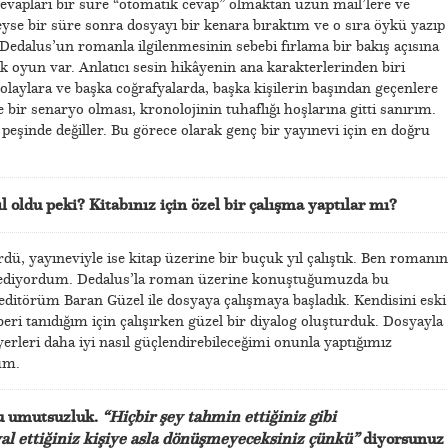
cevapları bir süre “otomatik cevap” olmaktan uzun mail’lere ve
se bir süre sonra dosyayı bir kenara bıraktım ve o sıra öykü yazıp
edalus’un romanla ilgilenmesinin sebebi fırlama bir bakış açısına
 oyun var. Anlatıcı sesin hikâyenin ana karakterlerinden biri
laylara ve başka coğrafyalarda, başka kişilerin başından geçenlere
ir senaryo olması, kronolojinin tuhaflığı hoşlarına gitti sanırım.
eşinde değiller. Bu görece olarak genç bir yayınevi için en doğru
ıl oldu peki? Kitabınız için özel bir çalışma yaptılar mı?
rdü, yayıneviyle ise kitap üzerine bir buçuk yıl çalıştık. Ben romanın
ssediyordum. Dedalus’la roman üzerine konuştuğumuzda bu
editörüm Baran Güzel ile dosyaya çalışmaya başladık. Kendisini eski
ri tanıdığım için çalışırken güzel bir diyalog oluşturduk. Dosyayla
yerleri daha iyi nasıl güçlendirebileceğimi onunla yaptığımız
dum.
gu umutsuzluk.
“Hiçbir şey tahmin ettiğiniz gibi
l ettiğiniz kişiye asla dönüşmeyeceksiniz çünkü”
diyorsunuz