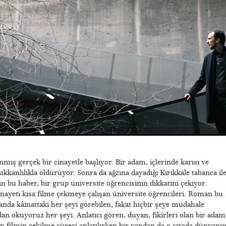
nmış gerçek bir cinayetle başlıyor. Bir adam, içlerinde karısı ve
kkanlılıkla öldürüyor. Sonra da ağzına dayadığı Kırıkkale tabanca il
an bu haber, bir grup üniversite öğrencisinin dikkatini çekiyor.
nayeti kısa filme çekmeye çalışan üniversite öğrencileri. Roman bu
nda kâinattaki her şeyi görebilen, fakat hiçbir şeye müdahale
n okuyoruz her şeyi. Anlatıcı gören, duyan, fikirleri olan bir adam
dan filmin çekilme süreci anlatılırken bir yandan da o sırada dünyanı