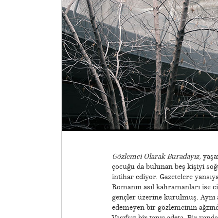
Gözlemci Olarak Buradayız
, yaşa
çocuğu da bulunan beş kişiyi soğu
intihar ediyor. Gazetelere yansıy
Romanın asıl kahramanları ise ci
gençler üzerine kurulmuş. Aynı a
edemeyen bir gözlemcinin ağzında
Vasıfsız bir tanrı adeta. Bir yan