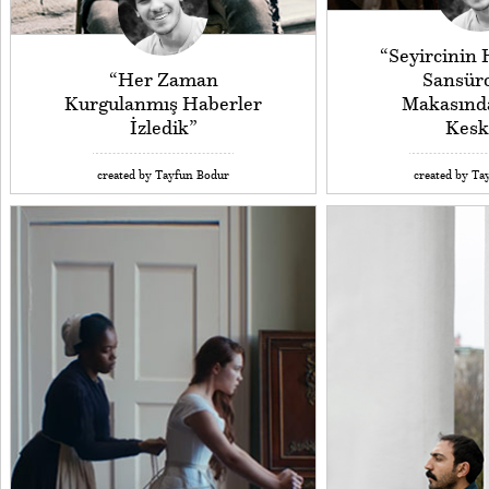
“Seyircinin 
“Her Zaman
Sansür
Kurgulanmış Haberler
Makasınd
İzledik”
Kesk
created by Tayfun Bodur
created by Ta