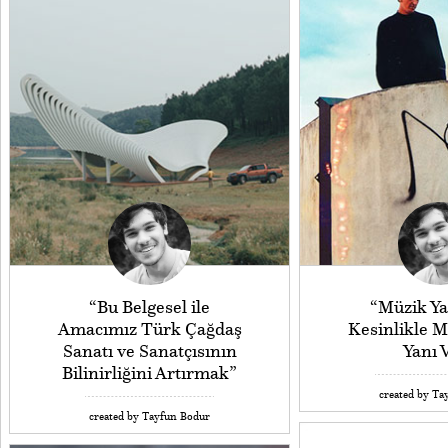
“Bu Belgesel ile
“Müzik Y
Amacımız Türk Çağdaş
Kesinlikle Me
Sanatı ve Sanatçısının
Yanı 
Bilinirliğini Artırmak”
created by Ta
created by Tayfun Bodur