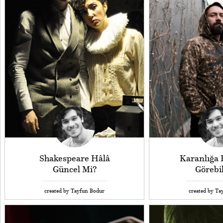
Shakespeare Hâlâ
Karanlığa
Güncel Mi?
Görebil
created by Tayfun Bodur
created by Ta