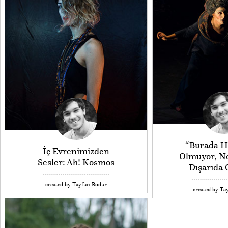
“Burada Hi
İç Evrenimizden
Olmuyor, N
Sesler: Ah! Kosmos
Dışarıda O
created by Tayfun Bodur
created by Ta