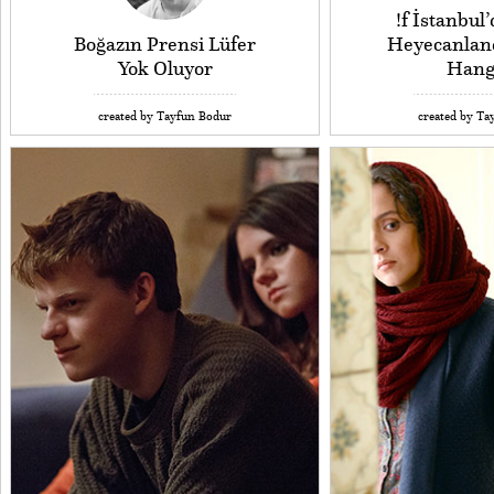
!f İstanbul’
Boğazın Prensi Lüfer
Heyecanlan
Yok Oluyor
Hang
created by Tayfun Bodur
created by Ta