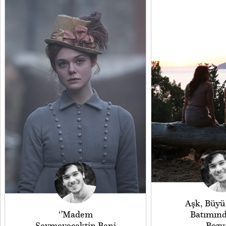
Aşk, Büyü 
‘’Madem
Batımın
Sevmeyecektin Beni
Boz