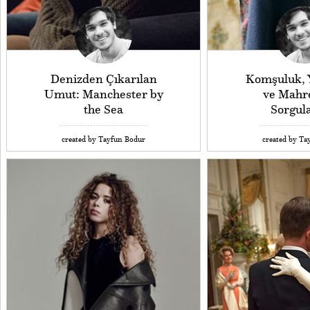
Denizden Çıkarılan
Komşuluk, Y
Umut: Manchester by
ve Mahr
the Sea
Sorgul
created by Tayfun Bodur
created by Ta