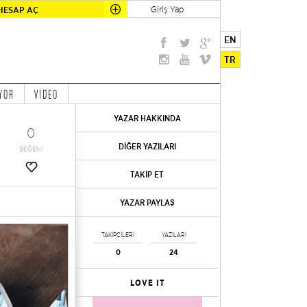
Giriş Yap
HESAP AÇ
EN
TR
YOR
VİDEO
YAZAR HAKKINDA
0
DİĞER YAZILARI
BEĞENİ
TAKİP ET
YAZAR PAYLAŞ
TAKİPÇİLERİ
YAZILARI
0
24
LOVE IT