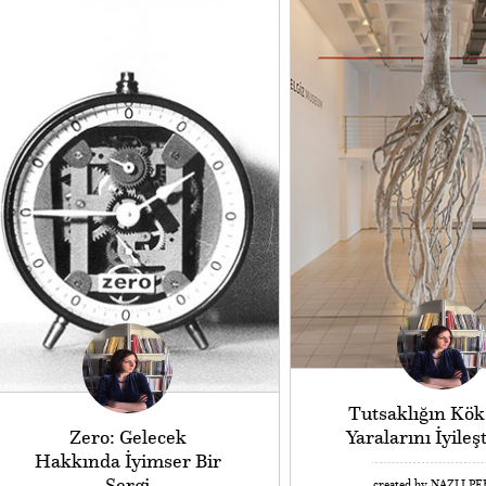
Tutsaklığın Kök
Zero: Gelecek
Yaralarını İyile
Hakkında İyimser Bir
Sergi
created by NAZLI P