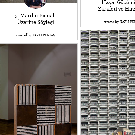
Hayal Gücün
Zarafeti ve Hınz
3. Mardin Bienali
Üzerine Söyleşi
created by NAZLI P
created by NAZLI PEKTAŞ