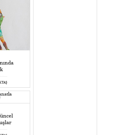
’nında
ak
EKTAŞ
Güncel
uşlar