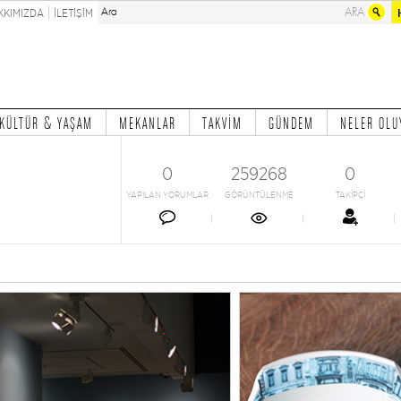
KKIMIZDA
İLETİŞİM
KÜLTÜR & YAŞAM
MEKANLAR
TAKVİM
GÜNDEM
NELER OLU
0
259268
0
YAPILAN YORUMLAR
GÖRÜNTÜLENME
TAKİPÇİ