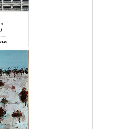
ın
i
EKTAŞ