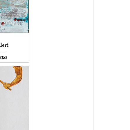
leri
EKTAŞ