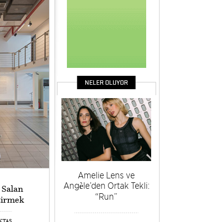
NELER OLUYOR
Amelie Lens ve
Angèle’den Ortak Tekli:
 Salan
“Run”
ştirmek
EKTAŞ