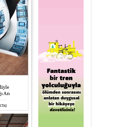
iyle
ğı An
EKTAŞ