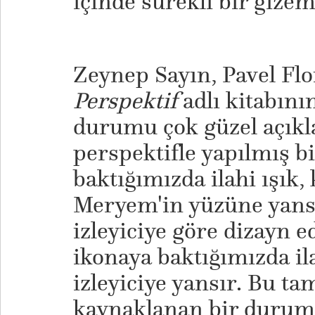
içinde sürekli bir gizem
Zeynep Sayın, Pavel Fl
Perspektif
adlı kitabını
durumu çok güzel açıkl
perspektifle yapılmış 
baktığımızda ilahi ışık,
Meryem'in yüzüne yansı
izleyiciye göre dizayn e
ikonaya baktığımızda ila
izleyiciye yansır. Bu t
kaynaklanan bir durum.