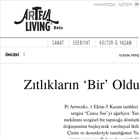
HAKKIMIZDA
İLETİŞİM
SANAT
EDEBİYAT
KÜLTÜR & YAŞAM
ÖNCEKİ
13 EKİM, PER
Zıtlıkların ‘Bir’ Ol
Pi Artworks, 1 Ekim-5 Kasım tarihleri a
sergisi “Causa Sui”yi ağırlıyor. Yar
mekânını sezgisel bir tapınağa dönüştür
doğuşundan başlayarak varoluşsal ikili
Çizim ve desenleriyle tanıdığımız Yuş