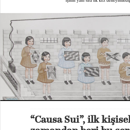
işinin yanı sıra ilk kez deneyimlediğ
“Causa Sui”, ilk kişise