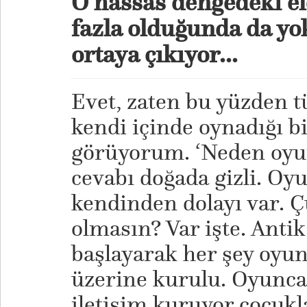
O hassas dengedeki e
fazla olduğunda da yo
ortaya çıkıyor...
Evet, zaten bu yüzden 
kendi içinde oynadığı bi
görüyorum. ‘Neden oyun
cevabı doğada gizli. Oy
kendinden dolayı var. 
olmasın? Var işte. Anti
başlayarak her şey oyun
üzerine kurulu. Oyuncak
iletişim kuruyor çocukla