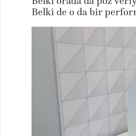
Belki orada da poz veri
Belki de o da bir perfo