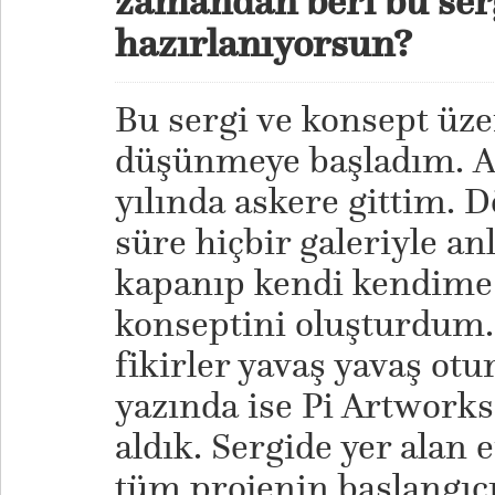
zamandan beri bu serg
hazırlanıyorsun?
Bu sergi ve konsept üze
düşünmeye başladım. As
yılında askere gittim. 
süre hiçbir galeriyle a
kapanıp kendi kendime
konseptini oluşturdum. 
fikirler yavaş yavaş otu
yazında ise Pi Artworks
aldık. Sergide yer alan e
tüm projenin başlangıc