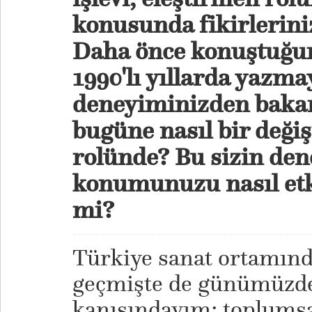
konusunda fikirlerini
Daha önce konuştuğum 
1990'lı yıllarda yazma
deneyiminizden baka
bugüne nasıl bir deği
rolünde? Bu sizin den
konumunuzu nasıl etki
mi?
Türkiye sanat ortamınd
geçmişte de günümüzde
kanısındayım; toplumsa