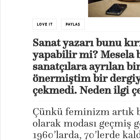
LOVE IT
PAYLAŞ
Sanat yazarı bunu kır
yapabilir mi? Mesela 
sanatçılara ayrılan b
önermiştim bir dergiye
çekmedi. Neden ilgi 
Çünkü feminizm artık b
olarak modası geçmiş g
1960’larda, 70’lerde kald