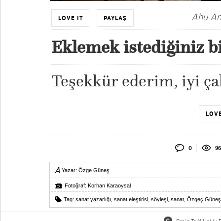
Ahu An
LOVE IT
PAYLAŞ
Eklemek istediğiniz bi
Teşekkür ederim, iyi ça
LOVE
0
96
Yazar:
Özge Güneş
Fotoğraf: Korhan Karaoysal
Tag:
sanat yazarlığı
,
sanat eleştirisi
,
söyleşi
,
sanat
,
Özgeç Güneş