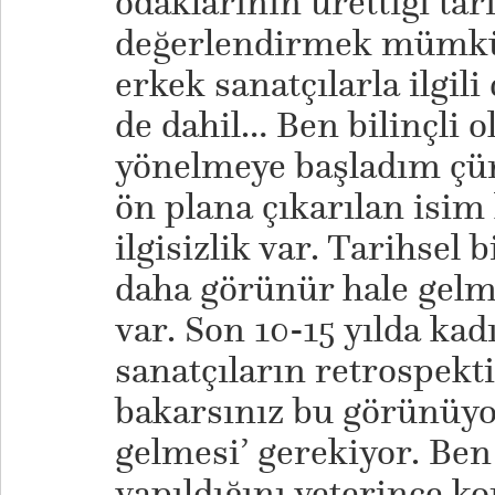
odaklarının ürettiği tar
değerlendirmek mümkün 
erkek sanatçılarla ilgil
de dahil… Ben bilinçli o
yönelmeye başladım çün
ön plana çıkarılan isim 
ilgisizlik var. Tarihsel 
daha görünür hale gelme
var. Son 10-15 yılda kad
sanatçıların retrospekti
bakarsınız bu görünüyor
gelmesi’ gerekiyor. Ben
yapıldığını yeterince 