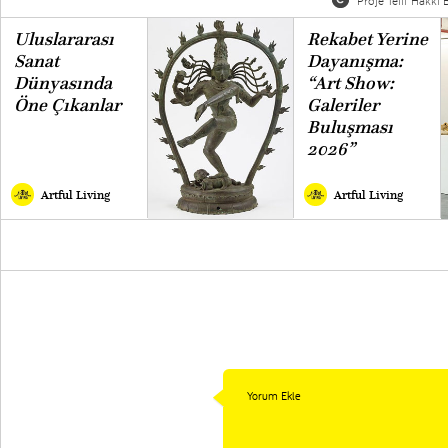
Proje Telif Hakkı B
Uluslararası
Rekabet Yerine
Sanat
Dayanışma:
Dünyasında
“Art Show:
Öne Çıkanlar
Galeriler
Buluşması
2026”
Artful Living
Artful Living