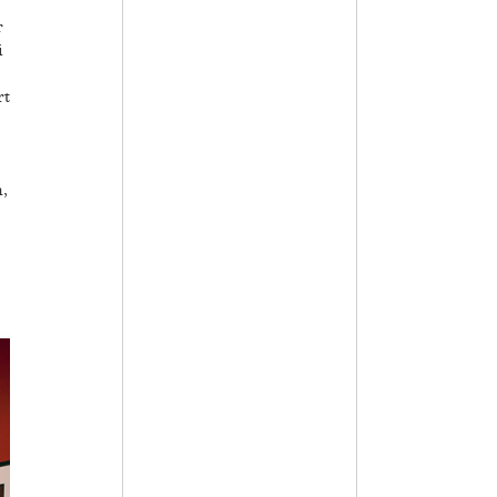
r
i
rt
,