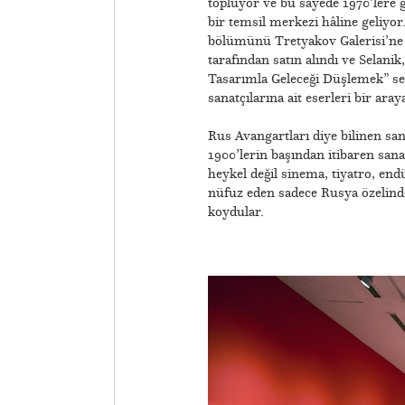
topluyor ve bu sayede 1970’lere 
bir temsil merkezi hâline geliyo
bölümünü Tretyakov Galerisi’ne bı
tarafından satın alındı ve Selani
Tasarımla Geleceği Düşlemek” se
sanatçılarına ait eserleri bir ara
Rus Avangartları diye bilinen sa
1900’lerin başından itibaren san
heykel değil sinema, tiyatro, end
nüfuz eden sadece Rusya özelinde
koydular.