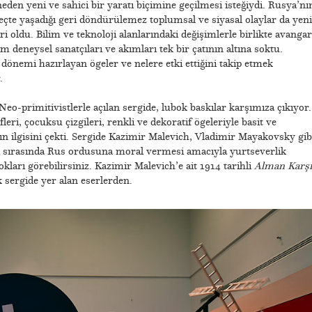
den yeni ve sahici bir yaratı biçimine geçilmesi isteğiydi. Rusya’nı
te yaşadığı geri döndürülemez toplumsal ve siyasal olaylar da yeni
i oldu. Bilim ve teknoloji alanlarındaki değişimlerle birlikte avangar
m deneysel sanatçıları ve akımları tek bir çatının altına soktu.
dönemi hazırlayan ögeler ve nelere etki ettiğini takip etmek
.
Neo-primitivistlerle açılan sergide, lubok baskılar karşımıza çıkıyor.
leri, çocuksu çizgileri, renkli ve dekoratif ögeleriyle basit ve
rın ilgisini çekti. Sergide Kazimir Malevich, Vladimir Mayakovsky gib
şı sırasında Rus ordusuna moral vermesi amacıyla yurtseverlik
kları görebilirsiniz. Kazimir Malevich’e ait 1914 tarihli
Alman Karşı
 sergide yer alan eserlerden.