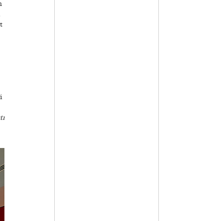
n
t
i
tı