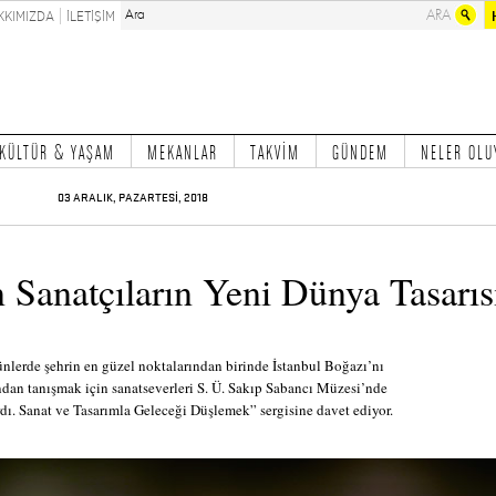
KKIMIZDA
İLETİŞİM
KÜLTÜR & YAŞAM
MEKANLAR
TAKVİM
GÜNDEM
NELER OLU
03 ARALIK, PAZARTESİ, 2018
 Sanatçıların Yeni Dünya Tasarıs
lerde şehrin en güzel noktalarından birinde İstanbul Boğazı’nı
ndan tanışmak için sanatseverleri S. Ü. Sakıp Sabancı Müzesi’nde
dı. Sanat ve Tasarımla Geleceği Düşlemek” sergisine davet ediyor.