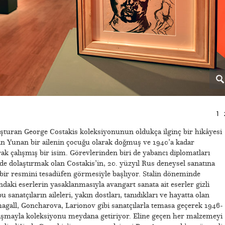
1
turan George Costakis koleksiyonunun oldukça ilginç bir hikâyesi
an Yunan bir ailenin çocuğu olarak doğmuş ve 1940’a kadar
rak çalışmış bir isim. Görevlerinden biri de yabancı diplomatları
rde dolaştırmak olan Costakis’in, 20. yüzyıl Rus deneysel sanatına
 bir resmini tesadüfen görmesiyle başlıyor. Stalin döneminde
daki eserlerin yasaklanmasıyla avangart sanata ait eserler gizli
u sanatçıların aileleri, yakın dostları, tanıdıkları ve hayatta olan
agall, Goncharova, Larionov gibi sanatçılarla temasa geçerek 1946-
çalışmayla koleksiyonu meydana getiriyor. Eline geçen her malzemeyi