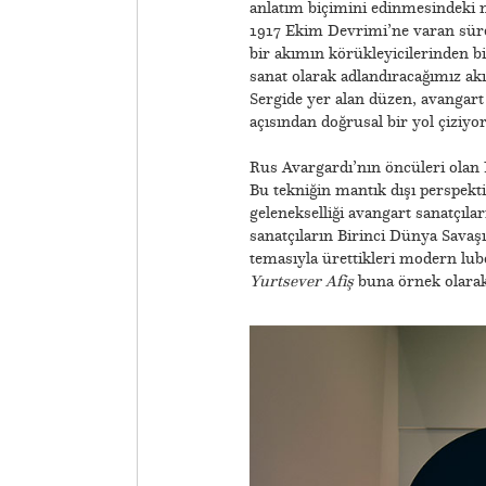
anlatım biçimini edinmesindeki ne
1917 Ekim Devrimi’ne varan süreç
bir akımın körükleyicilerinden bir
sanat olarak adlandıracağımız akı
Sergide yer alan düzen, avangart 
açısından doğrusal bir yol çiziyor
​Rus Avargardı’nın öncüleri olan 
Bu tekniğin mantık dışı perspektif
gelenekselliği avangart sanatçıla
sanatçıların Birinci Dünya Sava
temasıyla ürettikleri modern lubo
Yurtsever Afiş
buna örnek olarak