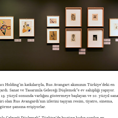
ncı Holding’in katkılarıyla, Rus Avangart akımının Türkiye’deki en
ardı. Sanat ve Tasarımla Geleceği Düşlemek”e ev sahipliği yapıyor.
 19. yüzyıl sonunda varlığını göstermeye başlayan ve 20. yüzyıl sana
iri olan Rus Avangardı’nın izlerini taşıyan resim, tiyatro, sinema,
 görme şansına erişiyorlar.
mla Geleceği Düşlemek”, Türkiye’de bugüne kadar yapılan en