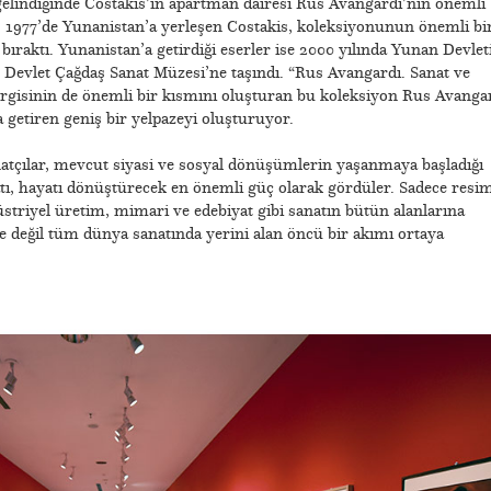
gelindiğinde Costakis’in apartman dairesi Rus Avangardı’nın önemli
r. 1977’de Yunanistan’a yerleşen Costakis, koleksiyonunun önemli bi
raktı. Yunanistan’a getirdiği eserler ise 2000 yılında Yunan Devlet
k, Devlet Çağdaş Sanat Müzesi’ne taşındı. “Rus Avangardı. Sanat ve
rgisinin de önemli bir kısmını oluşturan bu koleksiyon Rus Avanga
ya getiren geniş bir yelpazeyi oluşturuyor.
natçılar, mevcut siyasi ve sosyal dönüşümlerin yaşanmaya başladığı
atı, hayatı dönüştürecek en önemli güç olarak gördüler. Sadece resim
üstriyel üretim, mimari ve edebiyat gibi sanatın bütün alanlarına
 değil tüm dünya sanatında yerini alan öncü bir akımı ortaya