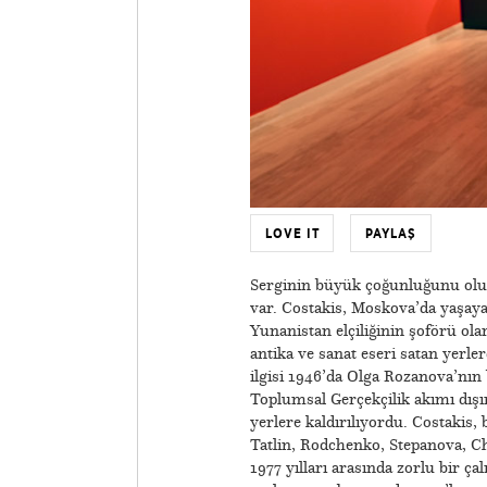
LOVE IT
PAYLAŞ
Serginin büyük çoğunluğunu oluş
var. Costakis, Moskova’da yaşay
Yunanistan elçiliğinin şoförü ola
antika ve sanat eseri satan yerle
ilgisi 1946’da Olga Rozanova’nın
Toplumsal Gerçekçilik akımı dışın
yerlere kaldırılıyordu. Costakis, b
Tatlin, Rodchenko, Stepanova, Ch
1977 yılları arasında zorlu bir 