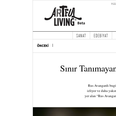
HA
SANAT
EDEBİYAT
ÖNCEKİ
Sınır Tanımayan
Rus Avangardı bugün
izliyor ve daha yakı
yer alan “Rus Avangar