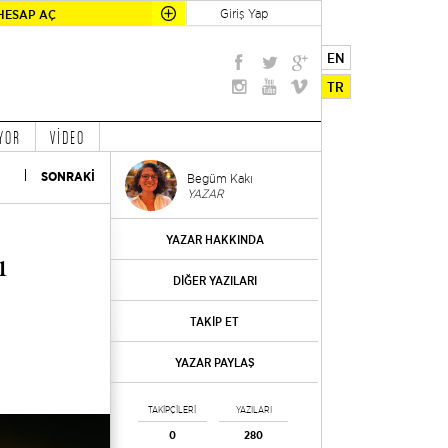
Giriş Yap
HESAP AÇ
EN
TR
YOR
VİDEO
SONRAKİ
Begüm Kakı
YAZAR
YAZAR HAKKINDA
ı
DİĞER YAZILARI
TAKİP ET
YAZAR PAYLAŞ
TAKİPÇİLERİ
YAZILARI
0
280