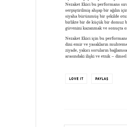
Nezaket Ekici bu performans sıra
serpiştirilmiş ahşap bir ağılın i
siyaha bürünmüş bir şekilde oturm
birlikte bir de küçük bir domuz 
güvenini kazanmak ve sonuçta on
Nezaket Ekici için bu performans
dini emir ve yasakların muhtemel 
ziyade, yakıcı soruların bağlamsal 
arasındaki ilişki ve etnik – dins
LOVE IT
PAYLAŞ