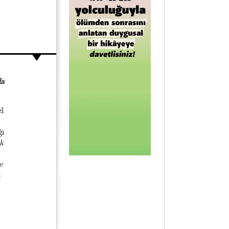
da
l
ğı
k
e
t