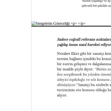
bizzat yaşadığı ve ay
şehvetli bir şekilde 
Sadece coğrafi referans noktalar
çağdaş insan nasıl hareket ediyo
Nezaket Ekici gibi bir sanatçı ken
üretim bağlamı içindeki bu konu
bir eserin gelişimi ve dalgalanm
bir mailde şöyle diyor:
“Bütün me
kez sergilemek bu yüzden önemli 
izleyici topluluğu ve söz konusu 
dönüşüyor.”
Sanatçı bu sözlerle 
turizminin söz konusu olduğu her
alıyor.