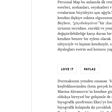
Personal Map bu anlamda ilk retr
eserleri, mekanları, seyahatleri ve
rotalarının büyüleyici ışın ağıyl
kendini ilişkiye sokma olgusunun 
Böylece,
“göçebeleştiren”
bir
(kad
ürünün tecridine, sürekli ve yen
değiştirilebilirliğe karşı duran b
kendine benzer bir eylem olarak 
izleyiciyle ve kişinin kendisiyle, 
diyalogları eserin asıl konusu y
LOVE IT
PAYLAŞ
Durmaksızın yeniden sınanan
“k
keşfedilmesinden (hem gerçek he
Marina Abramovic’in kendine gü
oldukça bireysel bir gelişimle de
biyografik şizofrenisi Ekici’ye h
biyografik kolajında iki çocukluk 