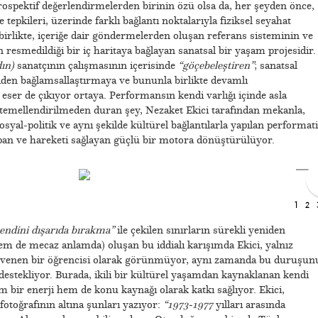
ospektif değerlendirmelerden birinin özü olsa da, her şeyden önce,
 tepkileri, üzerinde farklı bağlantı noktalarıyla fiziksel seyahat
a birlikte, içeriğe dair göndermelerden oluşan referans sisteminin ve
resmedildiği bir iç haritaya bağlayan sanatsal bir yaşam projesidir.
ın)
sanatçının çalışmasının içerisinde
“göçebeleştiren”
; sanatsal
iden bağlamsallaştırmaya ve bununla birlikte devamlı
ir eser de çıkıyor ortaya. Performansın kendi varlığı içinde asla
temellendirilmeden duran şey, Nezaket Ekici tarafından mekanla,
sosyal-politik ve aynı şekilde kültürel bağlantılarla yapılan performati
apan ve hareketi sağlayan güçlü bir motora dönüştürülüyor.
1
2
endini dışarıda bırakma”
ile çekilen sınırların sürekli yeniden
m de mecaz anlamda) oluşan bu iddialı karışımda Ekici, yalnız
venen bir öğrencisi olarak görünmüyor, aynı zamanda bu duruşun
 destekliyor. Burada, ikili bir kültürel yaşamdan kaynaklanan kendi
em bir enerji hem de konu kaynağı olarak katkı sağlıyor. Ekici,
fotoğrafının altına şunları yazıyor:
“1973-1977
yılları arasında