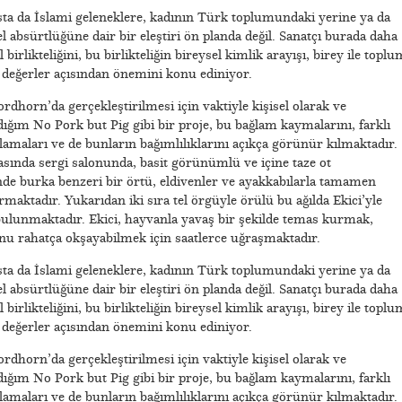
ta da İslami geleneklere, kadının Türk toplumundaki yerine ya da
absürtlüğüne dair bir eleştiri ön planda değil. Sanatçı burada daha
birlikteliğini, bu birlikteliğin bireysel kimlik arayışı, birey ile toplu
el değerler açısından önemini konu ediniyor.
rdhorn’da gerçekleştirilmesi için vaktiyle kişisel olarak ve
ığım No Pork but Pig gibi bir proje, bu bağlam kaymalarını, farklı
amaları ve de bunların bağımlılıklarını açıkça görünür kılmaktadır.
sında sergi salonunda, basit görünümlü ve içine taze ot
çinde burka benzeri bir örtü, eldivenler ve ayakkabılarla tamamen
aktadır. Yukarıdan iki sıra tel örgüyle örülü bu ağılda Ekici’yle
bulunmaktadır. Ekici, hayvanla yavaş bir şekilde temas kurmak,
u rahatça okşayabilmek için saatlerce uğraşmaktadır.
ta da İslami geleneklere, kadının Türk toplumundaki yerine ya da
absürtlüğüne dair bir eleştiri ön planda değil. Sanatçı burada daha
birlikteliğini, bu birlikteliğin bireysel kimlik arayışı, birey ile toplu
el değerler açısından önemini konu ediniyor.
rdhorn’da gerçekleştirilmesi için vaktiyle kişisel olarak ve
ığım No Pork but Pig gibi bir proje, bu bağlam kaymalarını, farklı
amaları ve de bunların bağımlılıklarını açıkça görünür kılmaktadır.