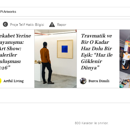
,
Pi Artworks
Proje Telif Hakkı Bilgisi
Rapor
ekabet Yerine
Travmatik ve
ayanışma:
Bir O Kadar
Art Show:
Haz Dolu Bir
aleriler
Eşik: “Haz ile
uluşması
Göklenir
026”
Dünya”
Artful Living
Burcu Dimili
800 Karakter ile sınırlıdır.