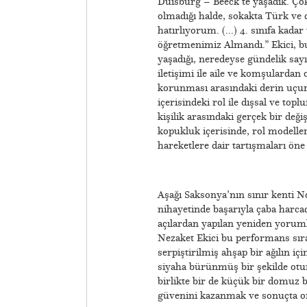
Duisburg – Beeck’te yaşadık. Ç
olmadığı halde, sokakta Türk ve
hatırlıyorum. (...) 4. sınıfa ka
öğretmenimiz Almandı.” Ekici, bu
yaşadığı, neredeyse gündelik sayı
iletişimi ile aile ve komşulardan 
korunması arasındaki derin uç
içerisindeki rol ile dışsal ve topl
kişilik arasındaki gerçek bir değ
kopukluk içerisinde, rol modellere
hareketlere dair tartışmaları öne
Aşağı Saksonya’nın sınır kenti No
nihayetinde başarıyla çaba harcad
açılardan yapılan yeniden yoruml
Nezaket Ekici bu performans sıra
serpiştirilmiş ahşap bir ağılın i
siyaha bürünmüş bir şekilde oturm
birlikte bir de küçük bir domuz 
güvenini kazanmak ve sonuçta on