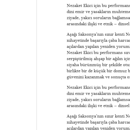
Nezaket Ekici için bu performans
dini emir ve yasakların muhtemel 
ziyade, yakıcı soruların bağlamsal 
arasındaki ilişki ve etnik – dins
Aşağı Saksonya’nın sınır kenti No
nihayetinde başarıyla çaba harcad
açılardan yapılan yeniden yoruml
Nezaket Ekici bu performans sıra
serpiştirilmiş ahşap bir ağılın i
siyaha bürünmüş bir şekilde oturm
birlikte bir de küçük bir domuz 
güvenini kazanmak ve sonuçta on
Nezaket Ekici için bu performans
dini emir ve yasakların muhtemel 
ziyade, yakıcı soruların bağlamsal 
arasındaki ilişki ve etnik – dins
Aşağı Saksonya’nın sınır kenti No
nihayetinde başarıyla çaba harcad
açılardan yapılan yeniden yoruml