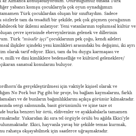
ok az Almanca konuşabiliyordum. Oturduğumuz binada Türk
 diğer yabancı komşu çocuklarıyla çok oyun oynadığımızı
dar tamamen Türk çocuklardan oluşan bir sınıftaydım. Sadece
 sözlerle tam da tesadüfi bir şekilde, pek çok göçmen çocuğunun
labilecek bir ikilemi anlatıyor: Yeni vatanlarının toplumsal kültür ve
oluşan çevre içerisinde ebeveynlerinin gelenek ve dillerinin
urum. Türk
“misafir işçi”
çocuklarının pek çoğu, kendi aileleri
umsal ilişkiler içindeki yeni kimlikleri arasındaki bu değişimi, iki ayrı
işim olarak tarif ediyor. Ekici, tam da bu duygu karmaşası ve
, milli ve dini kimliklere bedenselliğe ve kültürel geleneklere/
 çıkaran sanatsal konularını buluyor.
rdhorn’da gerçekleştirilmesi için vaktiyle kişisel olarak ve
ığım No Pork but Pig gibi bir proje, bu bağlam kaymalarını, farklı
amaları ve de bunların bağımlılıklarını açıkça görünür kılmaktadır.
sında sergi salonunda, basit görünümlü ve içine taze ot
çinde burka benzeri bir örtü, eldivenler ve ayakkabılarla tamamen
aktadır. Yukarıdan iki sıra tel örgüyle örülü bu ağılda Ekici’yle
bulunmaktadır. Ekici, hayvanla yavaş bir şekilde temas kurmak,
u rahatça okşayabilmek için saatlerce uğraşmaktadır.