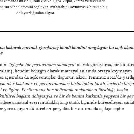
nı zamanda nükteli, ironik, öfkeli, göz kırpar, kararlı ve fevkalade
sanatını sahnelemesini sağlayan, muhatabını savunmasız bırakan bu
dolaysızlığından alıyor.
ına bakarak sormak gerekirse; kendi kendini onaylayan bu açık alan
r?
dini
“göçebe bir performans sanatçısı”
olarak görüyorsa, bir kültüre
mlanış, kendini belirgin olarak materyal anlamda ortaya koymayan
ası açısından da açık sonuçlar doğurur. Ekici, Temmuz 2011’de yazdı
kanlar başkadır ve performansları birbirinden farklı yerlerde birço
ve ilginç. Performans her defasında mekanların farklılığı, başka
kültürel bağlam dolayısıyla ve bir de benim katkımla yepyeni bir şey
sadece sanatsal eseri mutlaklaştırıp statik biçimde küreselleşen sana
 yere taşıyan kültürel emperyalist bir tutuma da açıkça cephe