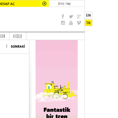
Giriş Yap
HESAP AÇ
EN
TR
YOR
VİDEO
SONRAKİ