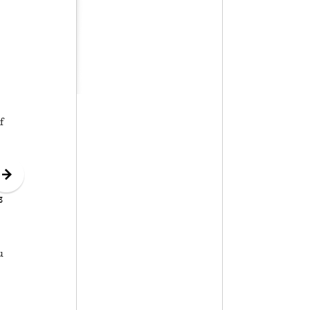
f
3
u