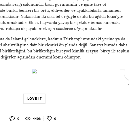
sında sergi salonunda, basit görünümlü ve içine taze ot
çinde burka benzeri bir örtü, eldivenler ve ayakkabılarla tamamen
aktadır. Yukarıdan iki sıra tel örgüyle örülü bu ağılda Ekici’yle
bulunmaktadır. Ekici, hayvanla yavaş bir şekilde temas kurmak,
u rahatça okşayabilmek için saatlerce uğraşmaktadır.
ta da İslami geleneklere, kadının Türk toplumundaki yerine ya da
absürtlüğüne dair bir eleştiri ön planda değil. Sanatçı burada daha
birlikteliğini, bu birlikteliğin bireysel kimlik arayışı, birey ile toplu
el değerler açısından önemini konu ediniyor.
1
LOVE IT
0
4408
0