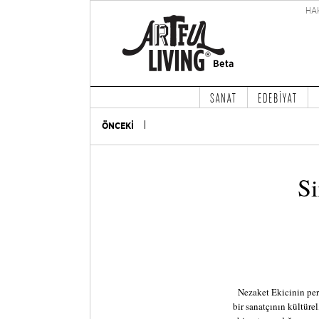
HA
SANAT
EDEBİYAT
ÖNCEKİ
Si
Nezaket Ekicinin per
bir sanatçının kültüre