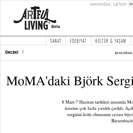
HAKKIMIZDA
İLETİŞİM
SANAT
EDEBİYAT
KÜLTÜR & YAŞAM
ÖNCEKİ
30 HAZİRAN, 
MoMA'daki Björk Sergi
8 Mart-7 Haziran tarihleri arasında Mo
üzerine çok fazla yazıldı çizildi. Aç
serginin kötü olmasının cezası büy
Biesenbach’