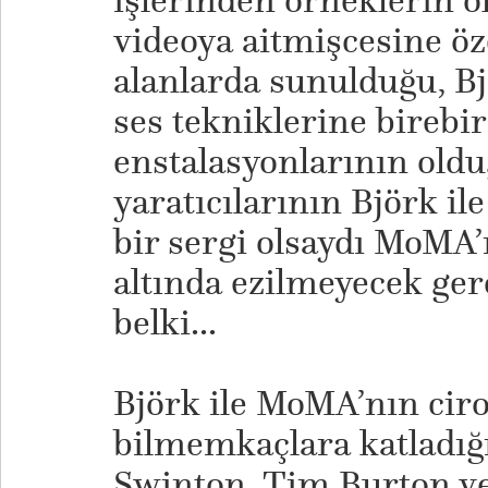
işlerinden örneklerin o
videoya aitmişcesine öz
alanlarda sunulduğu, Bjö
ses tekniklerine birebi
enstalasyonlarının oldu
yaratıcılarının Björk ile
bir sergi olsaydı MoMA’
altında ezilmeyecek gerç
belki...
​Björk ile MoMA’nın cir
bilmemkaçlara katladığı
Swinton, Tim Burton ve