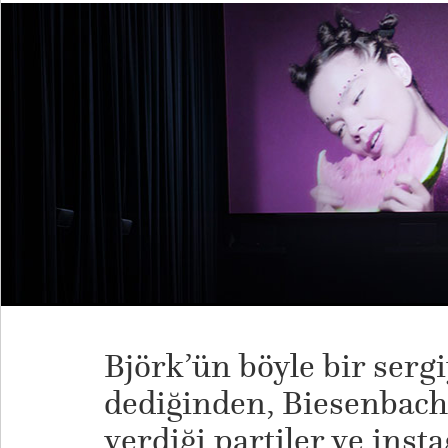
Björk’ün böyle bir serg
dediğinden, Biesenbach’
verdiği partiler ve ins