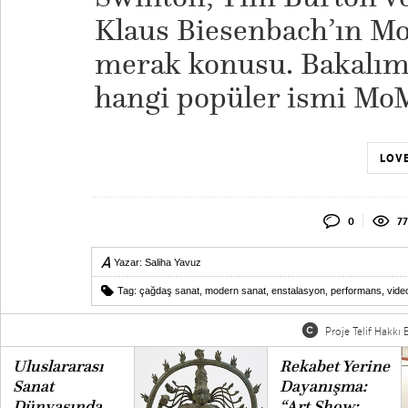
Klaus Biesenbach’ın Mo
merak konusu. Bakalım g
hangi popüler ismi MoM
LOVE
0
77
Yazar:
Saliha Yavuz
Tag:
çağdaş sanat
,
modern sanat
,
enstalasyon
,
performans
,
vide
Proje Telif Hakkı B
Uluslararası
Rekabet Yerine
Sanat
Dayanışma:
Dünyasında
“Art Show: