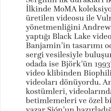
İlkinde MoMA koleksiy
üretilen videosu ile V
yönetmenliğini Andre
yaptığı Black Lake vid
Banjamin’in tasarımı oda
sergi vesilesiyle buluş
odada ise Björk’ün 1993
video klibinden Biophil
videoları dönüyordu. A
kostümleri, videoların
betimlemeleri ve özel bi
yazar Sjón’un hazırladığ