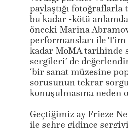
paylaştığı fotoğraflarla
bu kadar -kötü anlamda
önceki Marina Abramov
performansları ile Tim
kadar MoMA tarihinde sa
sergileri’ de değerlendi
‘bir sanat müzesine pop
sorusunun tekrar sorg
konuşulmasına neden o
Geçtiğimiz ay Frieze Ne
ile şehre gidince sergi