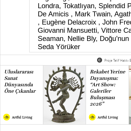
Londra
,
Tokatlıyan
,
Splendid 
De Amicis
,
Mark Twain
,
Agath
,
Eugène Delacroix
,
John Fre
Giovanni Mansuetti
,
Vittore C
Seaman
,
Nellie Bly
,
Doğu’nun
Seda Yörüker
Proje Telif Hakkı B
Uluslararası
Rekabet Yerine
Sanat
Dayanışma:
Dünyasında
“Art Show:
Öne Çıkanlar
Galeriler
Buluşması
2026”
Artful Living
Artful Living