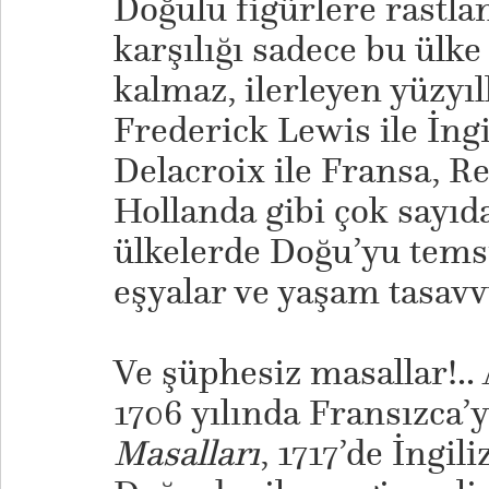
Doğulu figürlere rastla
karşılığı sadece bu ülke
kalmaz, ilerleyen yüzyı
Frederick Lewis ile İng
Delacroix ile Fransa, R
Hollanda gibi çok sayıda
ülkelerde Doğu’yu temsi
eşyalar ve yaşam tasavv
Ve şüphesiz masallar!..
1706 yılında Fransızca’
Masalları
, 1717’de İngili