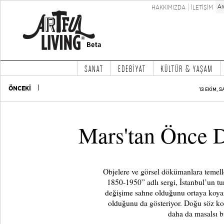
HAKKIMIZDA
İLETİŞİM
SANAT
EDEBİYAT
KÜLTÜR & YAŞAM
ÖNCEKİ
13 EKİM, S
Mars'tan Önce 
Objelere ve görsel dökümanlara teme
1850-1950” adlı sergi, İstanbul’un tu
değişime sahne olduğunu ortaya koyark
olduğunu da gösteriyor. Doğu söz k
daha da masalsı bi