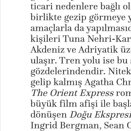
ticari nedenlere bağlı 
birlikte gezip görmeye y
amaçlarla da yapılmasıd
kişileri Tuna Nehri-Kar
Akdeniz ve Adriyatik üz
ulaşır. Tren yolu ise bu
gözdelerindendir. Nitek
gelip kalmış Agatha Chr
The Orient Express
rom
büyük film afişi ile başl
dönüşen
Doğu Ekspres
Ingrid Bergman, Sean C