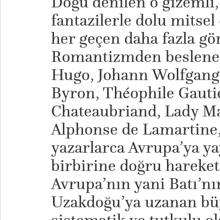
Doğu denilen o gizemli, e
fantazilerle dolu mitsel
her geçen daha fazla g
Romantizmden beslenen
Hugo, Johann Wolfgang
Byron, Théophile Gauti
Chateaubriand, Lady M
Alphonse de Lamartine,
yazarlarca Avrupa’ya y
birbirine doğru hareke
Avrupa’nın yani Batı’n
Uzakdoğu’ya uzanan büy