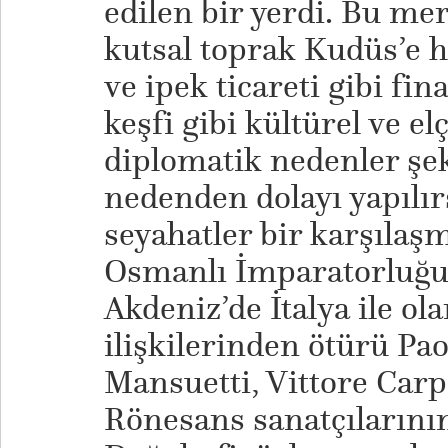
edilen bir yerdi. Bu me
kutsal toprak Kudüs’e h
ve ipek ticareti gibi fi
keşfi gibi kültürel ve elç
diplomatik nedenler şek
nedenden dolayı yapılır
seyahatler bir karşılaş
Osmanlı İmparatorluğu 
Akdeniz’de İtalya ile ol
ilişkilerinden ötürü Pa
Mansuetti, Vittore Carpa
Rönesans sanatçılarını