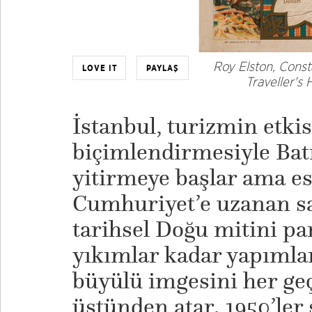
Roy Elston, Consta
LOVE IT
PAYLAŞ
Traveller's
İstanbul, turizmin etkis
biçimlendirmesiyle Batıl
yitirmeye başlar ama e
Cumhuriyet’e uzanan sa
tarihsel Doğu mitini p
yıkımlar kadar yapımlar
büyülü imgesini her geç
üstünden atar. 1950’ler 