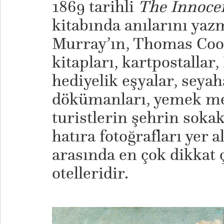
1869 tarihli
The Innoce
kitabında anılarını yazm
Murray’ın, Thomas Cook
kitapları, kartpostallar,
hediyelik eşyalar, seyah
dökümanları, yemek me
turistlerin şehrin soka
hatıra fotoğrafları yer a
arasında en çok dikkat 
otelleridir.