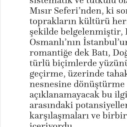
sistematik ve tutkulu o
Mısır Seferi’nden, ki 
toprakların kültürü he
şekilde belgelenmiştir, 
Osmanlı’nın İstanbul’u
romantiğe dek Batı, Do
türlü biçimlerde yüzün
geçirme, üzerinde taha
nesnesine dönüştürme 
açıklanamayacak bu ilgi
arasındaki potansiyelle
karşılaşmaları ve birbi
içeriyordu.