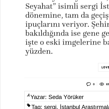
Seyahat” isimli sergi İs
dönemine, tam da geçi
ipuçlarını veriyor. Şeh
bakıldığında ise gene g
işte o eski imgelerine 
yüzden.
LOVE
0
83
Yazar:
Seda Yörüker
Tag:
sergi
,
İstanbul Araştırmal