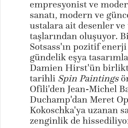
empresyonist ve modern 
sanatı, modern ve günce
ustalara ait desenler ve
taşlarından oluşuyor. B
Sotsass'ın pozitif enerji
gündelik eşya tasarımla
Damien Hirst'ün birlikt
tarihli
Spin Paintings
ör
Ofili'den Jean-Michel B
Duchamp'dan Meret Op
Kokoschka'ya uzanan san
zenginlik de hissediliyo