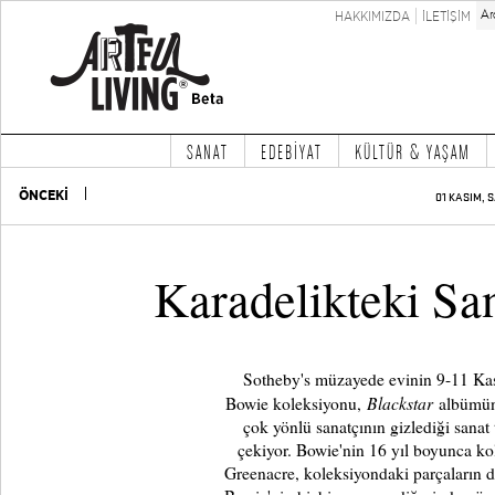
HAKKIMIZDA
İLETİŞİM
SANAT
EDEBİYAT
KÜLTÜR & YAŞAM
ÖNCEKİ
01 KASIM, S
Karadelikteki Sa
Sotheby's müzayede evinin 9-11 Kas
Blackstar
Bowie koleksiyonu,
albümünü
çok yönlü sanatçının gizlediği sanat 
çekiyor. Bowie'nin 16 yıl boyunca k
Greenacre, koleksiyondaki parçaların de