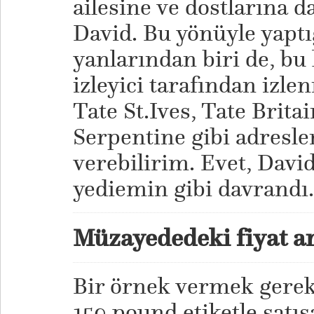
ailesine ve dostlarına 
David. Bu yönüyle yapt
yanlarından biri de, bu
izleyici tarafından izl
Tate St.Ives, Tate Brita
Serpentine gibi adresl
verebilirim. Evet, Davi
yediemin gibi davrandı
Müzayededeki fiyat ar
Bir örnek vermek gereki
150 pound etiketle satı