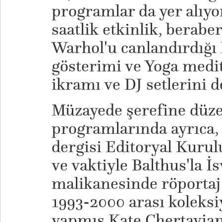
programlar da yer alıyo
saatlik etkinlik, berab
Warhol'u canlandırdığı 
gösterimi ve Yoga medit
ikramı ve DJ setlerini d
Müzayede şerefine düz
programlarında ayrıca,
dergisi Editoryal Kuru
ve vaktiyle Balthus'la İs
malikanesinde röportaj
1993-2000 arası koleks
yapmış Kate Chertavian'