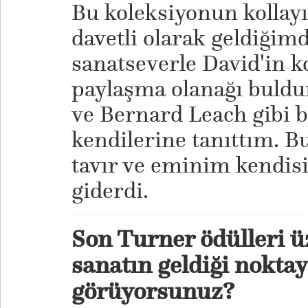
Bu koleksiyonun kollayıc
davetli olarak geldiğim
sanatseverle David'in 
paylaşma olanağı buld
ve Bernard Leach gibi b
kendilerine tanıttım. B
tavır ve eminim kendis
giderdi.
Son Turner ödülleri 
sanatın geldiği noktay
görüyorsunuz?