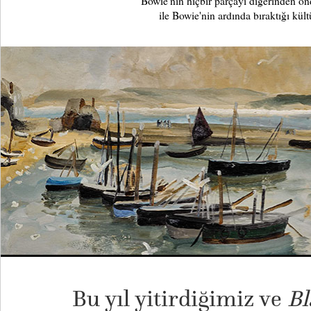
Bowie'nin hiçbir parçayı diğerinden ön
ile Bowie'nin ardında bıraktığı kült
Bu yıl yitirdiğimiz ve
Bl