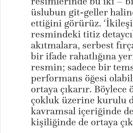
resimlerinde bu iki – bi
üslubun git-geller halin
ettiğini görürüz. ‘İkileş
resmindeki titiz detaycı
akıtmalara, serbest fır
bir ifade rahatlığına ye
resmin; sadece bir temsi
performans öğesi olabil
ortaya çıkarır. Böylece 
çokluk üzerine kurulu 
kavramsal içeriğinde de
kişiliğinde de ortaya çık