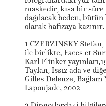
fotoğraflardaki yüz tam
maskedir, kısa bir sür
dağılacak beden, bütün 
olarak hafızaya kazınır.
1
CZERZINSKY Stefan, De
ile birlikte, Faces et Su
Karl Flinker yayınları,1
Taylan, Issız ada ve diğ
Gilles Deleuze, Bağlam 
Lapoujade, 2002
2
Dipnotlardaki bilgiler