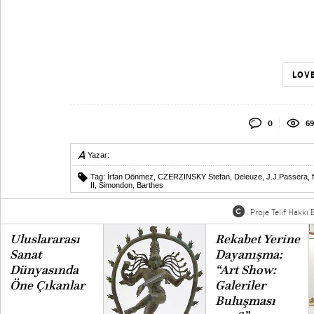
LOVE
0
69
Yazar:
Tag:
İrfan Dönmez
,
CZERZINSKY Stefan
,
Deleuze
,
J.J.Passera
,
II
,
Simondon
,
Barthes
Proje Telif Hakkı B
Uluslararası
Rekabet Yerine
Sanat
Dayanışma:
Dünyasında
“Art Show:
Öne Çıkanlar
Galeriler
Buluşması