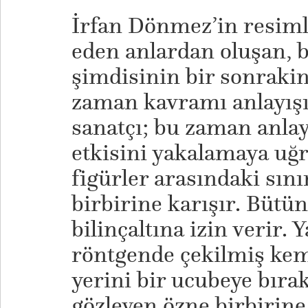
İrfan Dönmez’in resimle
eden anlardan oluşan, b
şimdisinin bir sonraki
zaman kavramı anlayışı 
sanatçı; bu zaman anlay
etkisini yakalamaya uğra
figürler arasındaki sını
birbirine karışır. Bütü
bilinçaltına izin verir.
röntgende çekilmiş kem
yerini bir ucubeye bıra
gözleyen özne birbirine 