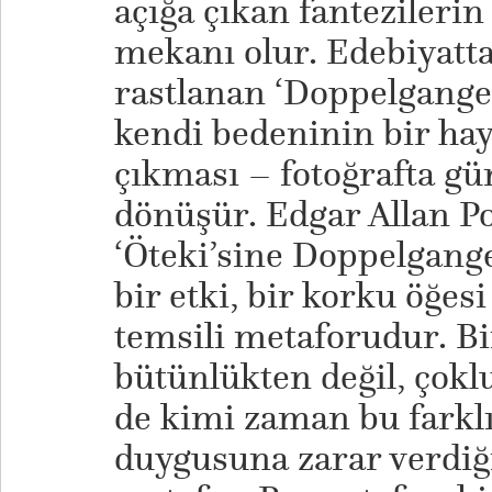
açığa çıkan fantezilerin
mekanı olur. Edebiyatta 
rastlanan ‘Doppelganger
kendi bedeninin bir hay
çıkması – fotoğrafta gü
dönüşür. Edgar Allan P
‘Öteki’sine Doppelgange
bir etki, bir korku öğesi
temsili metaforudur. Bir
bütünlükten değil, çok
de kimi zaman bu farklı
duygusuna zarar verdiği