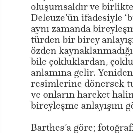
oluşumsaldır ve birlikte
Deleuze’ün ifadesiyle ‘b
aynı zamanda bireyleşm
türden bir birey anlayışı
özden kaynaklanmadığın
bile çokluklardan, çokl
anlamına gelir. Yenide
resimlerine dönersek tu
ve onların hareket halin
bireyleşme anlayışını gö
Barthes’a göre; fotoğraf