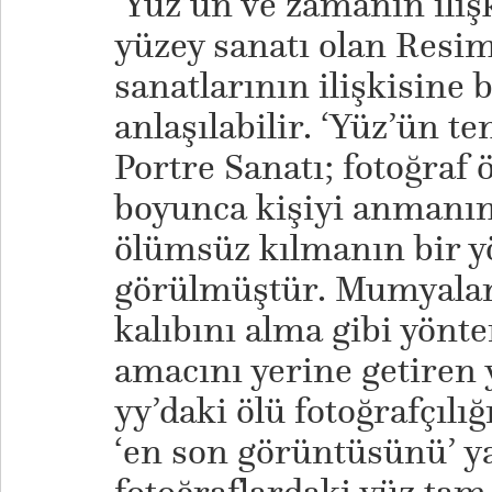
‘Yüz’ün ve zamanın ilişki
yüzey sanatı olan Resim
sanatlarının ilişkisine 
anlaşılabilir. ‘Yüz’ün te
Portre Sanatı; fotoğraf 
boyunca kişiyi anmanın
ölümsüz kılmanın bir y
görülmüştür. Mumyalam
kalıbını alma gibi yönt
amacını yerine getiren 
yy’daki ölü fotoğrafçılığ
‘en son görüntüsünü’ y