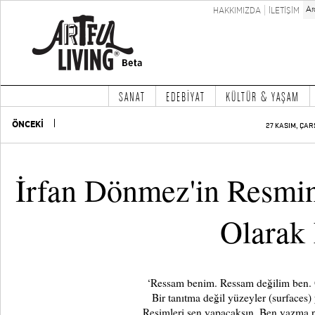
HAKKIMIZDA
İLETİŞİM
SANAT
EDEBİYAT
KÜLTÜR & YAŞAM
ÖNCEKİ
27 KASIM, ÇAR
İrfan Dönmez'in Resmin
Olarak
‘Ressam benim. Ressam değilim ben. 
Bir tanıtma değil yüzeyler (surfaces)
Resimleri sen yapacaksın. Ben yazma pa