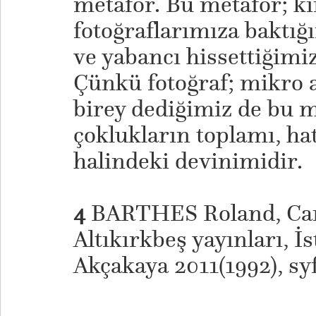
metafor. Bu metafor; k
fotoğraflarımıza baktı
ve yabancı hissettiğimizi
Çünkü fotoğraf; mikro 
birey dediğimiz de bu 
çoklukların toplamı, ha
halindeki devinimidir.
4
BARTHES Roland, Cam
Altıkırkbeş yayınları, İ
Akçakaya 2011(1992), sy