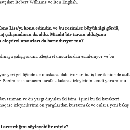
natçılar: Robert Williams ve Ron English.
ona Lisa'yı konu edindin ve bu resimler büyük ilgi gördü,
olaj çalışmaların da oldu. Mizahi bir tarzın olduğunu
eleştirel unsurları da barındırıyor mu?
li olmaya çalışıyorum. Eleştirel unsurlardan esinleniyor ve bu
yor yeri geldiğinde de maskara olabiliyorlar, bu iş her ikisine de atıft
yor. Benim esas amacım tarafsız kalarak izleyicinin kendi yorumunu
dan tanınan ve ön yargı duyulan iki isim. İşimi bu iki karakteri
ç ise izleyicilerimi ön yargılardan kurtarmak ve onlara yeni bakış
i arttırdığını söyleyebilir miyiz?