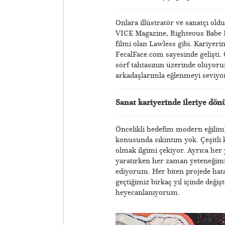
Onlara illüstratör ve sanatçı ol
VICE Magazine, Righteous Babe R
filmi olan Lawless gibi. Kariye
FecalFace.com sayesinde gelişti
sörf tahtasının üzerinde oluyoru
arkadaşlarımla eğlenmeyi seviy
Sanat kariyerinde ileriye dön
Öncelikli hedefim modern eğiliml
konusunda sıkıntım yok. Çeşitli 
olmak ilgimi çekiyor. Ayrıca her
yaratırken her zaman yeteneğimi
ediyorum. Her biten projede hata
geçtiğimiz birkaç yıl içinde deği
heyecanlanıyorum.