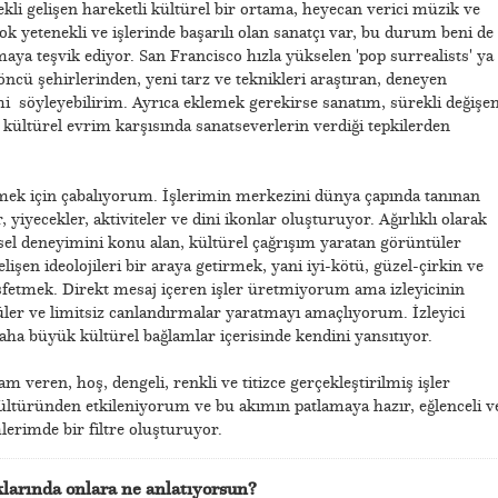
kli gelişen hareketli kültürel bir ortama, heyecan verici müzik ve
ok yetenekli ve işlerinde başarılı olan sanatçı var, bu durum beni de
pmaya teşvik ediyor. San Francisco hızla yükselen 'pop surrealists' ya
öncü şehirlerinden, yeni tarz ve teknikleri araştıran, deneyen
imi söyleyebilirim. Ayrıca eklemek gerekirse sanatım, sürekli değişe
 kültürel evrim karşısında sanatseverlerin verdiği tepkilerden
etmek için çabalıyorum. İşlerimin merkezini dünya çapında tanınan
, yiyecekler, aktiviteler ve dini ikonlar oluşturuyor. Ağırlıklı olarak
isel deneyimini konu alan, kültürel çağrışım yaratan görüntüler
lişen ideolojileri bir araya getirmek, yani iyi-kötü, güzel-çirkin ve
şfetmek. Direkt mesaj içeren işler üretmiyorum ama izleyicinin
ler ve limitsiz canlandırmalar yaratmayı amaçlıyorum. İzleyici
aha büyük kültürel bağlamlar içerisinde kendini yansıtıyor.
 veren, hoş, dengeli, renkli ve titizce gerçekleştirilmiş işler
ültüründen etkileniyorum ve bu akımın patlamaya hazır, eğlenceli v
lerimde bir filtre oluşturuyor.
klarında onlara ne anlatıyorsun?