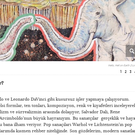
Hello, Hell on Earth 2 L
1
2
3
r?
o ve Leonardo DaVinci gibi kusursuz işler yapmaya çalışıyorum.
lsi formlar, ten tonları, kompozisyon, renk ve kıyafetleri inceleyere
lizm ve sürrealizmin arasında dolaşıyor, Salvador Dali, Rene
Arcimboldo'nun büyük hayranıyım. Bu sanatçılar gerçeklik ve haya
 bu bana ilham veriyor. Pop sanaçıları Warhol ve Lichtenstein'ın pop
larımda kısmen rehber niteliğinde. Son gözdelerim, modern sanatla