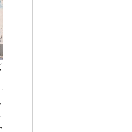
ow
4
k
l
rı