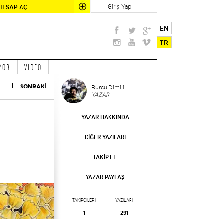
Giriş Yap
HESAP AÇ
EN
TR
YOR
VİDEO
SONRAKİ
Burcu Dimili
YAZAR
YAZAR HAKKINDA
DİĞER YAZILARI
TAKİP ET
YAZAR PAYLAŞ
TAKİPÇİLERİ
YAZILARI
1
291