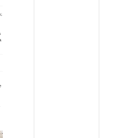
;
a
a
e
m