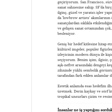
geçiriyorum. San Francisco, süre
sanat sahnesine sahip. SF'da birç
ilginç, güzel ve yaratıcı işler ya
da 'lowbrow artists' akımlarının 
sanatçılardan sıklıkla etkilendiğ
ve gelişen sanat ortamından çok,
besleniyor.
Geniş bir hedef kitlesine hitap 
kültürel imgeler, popüler figürler
izleyicinin modern dünya ile kiş
seçiyorum. Benim işim; ilgisiz, çe
aşk-nefret arasındaki dengeyi ke
zihninde yüklü sembolik görüntü
tarafından fark edilen anlamlar d
Estetik anlamda esas hedefim ilham
üretmek. Derin kaykay ve sörf k
tropikal unsurları çizim ve resim
İnsanlar ne iş yaptığını sordu