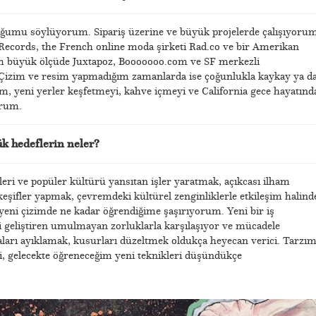
duğumu söylüyorum. Sipariş üzerine ve büyük projelerde çalışıyorum
ecords, the French online moda şirketi Rad.co ve bir Amerikan
rim büyük ölçüde Juxtapoz, Booooooo.com ve SF merkezli
. Çizim ve resim yapmadığım zamanlarda ise çoğunlukla kaykay ya d
m, yeni yerler keşfetmeyi, kahve içmeyi ve California gece hayatınd
orum.
ük hedeflerin neler?
eri ve popüler kültürü yansıtan işler yaratmak, açıkcası ilham
keşifler yapmak, çevremdeki kültürel zenginliklerle etkileşim halind
 yeni çizimde ne kadar öğrendiğime şaşırıyorum. Yeni bir iş
 geliştiren umulmayan zorluklarla karşılaşıyor ve mücadele
ları ayıklamak, kusurları düzeltmek oldukça heyecan verici. Tarzı
şti, gelecekte öğreneceğim yeni teknikleri düşündükçe