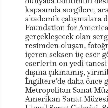
dünyada tanıtımını des
kapsamda sergilere, ar
akademik çalışmalara d
Foundation for American
gerçekleşecek olan ser
resimden oluşan, fotoğr
içeren seksen üç eser g
eserlerin on yedi tanes
dışına çıkmamış, yirmib
İngiltere’de daha önce 
Metropolitan Sanat Müz
Amerikan Sanat Müzesi
Ulusal Sanat Galerisi,