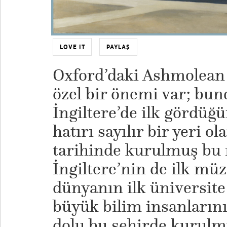
LOVE IT
PAYLAŞ
Oxford’daki Ashmolean
özel bir önemi var; bun
İngiltere’de ilk gördü
hatırı sayılır bir yeri o
tarihinde kurulmuş bu m
İngiltere’nin de ilk mü
dünyanın ilk üniversite
büyük bilim insanlarının
dolu bu şehirde kurul