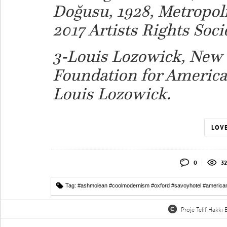
Doğusu, 1928, Metropol
2017 Artists Rights Soci
3-
Louis Lozowick, New Y
Foundation for American
Louis Lozowick.
LOVE
0
32
Tag:
#ashmolean #coolmodernism #oxford #savoyhotel #american
Proje Telif Hakkı B