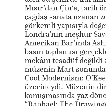
Mısır’dan Çin’e, tarih ö
çağdaş sanata uzanan z
görkemli yapısıyla değe
Londra’nın meşhur Savo
Amerikan Bar’ında Ash
basın toplantısı gerçekl
mekânı tesadüf değildi
müzenin Mart sonunda 
Cool Modernism: O’Keef
üzerineydi. Müzenin di
konuşmasında yaz döne
“Raphael: The Drawing