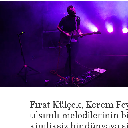
Fırat Külçek, Kerem Fey
tılsımlı melodilerinin b
kimliksiz bir dünyaya