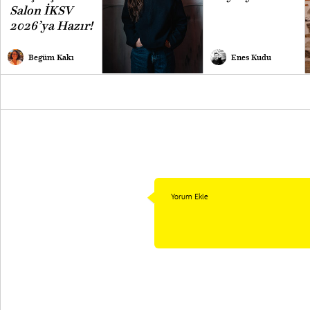
Salon İKSV
2026’ya Hazır!
Begüm Kakı
Enes Kudu