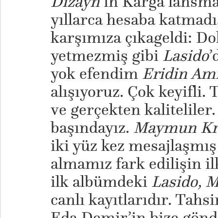
Dizayn
’ın Karga lansm
yıllarca hesaba katmad
karşımıza çıkageldi: Do
yetmezmiş gibi
Lasido
’
yok efendim
Eridin A
alışıyoruz. Çok keyifli. 
ve gerçekten kalitelile
başındayız.
Maymun Kr
iki yüz kez mesajlaşmış 
almamız fark edilişin il
ilk albümdeki
Lasido, M
canlı kayıtlarıdır. Tah
Eda Demir’in bize gönde