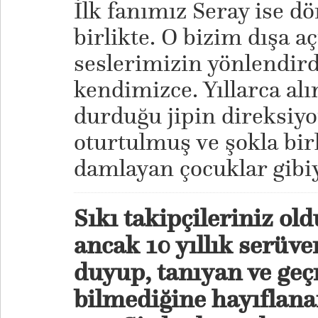
İlk fanımız Seray ise dö
birlikte. O bizim dışa a
seslerimizin yönlendird
kendimizce. Yıllarca alı
durduğu jipin direksiyo
oturtulmuş ve şokla bir
damlayan çocuklar gibi
Sıkı takipçileriniz ol
ancak 10 yıllık serüven
duyup, tanıyan ve ge
bilmediğine hayıflana