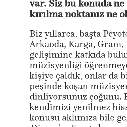
var. Siz bu konuda n
kırılma noktanız ne o
Biz yıllarca, başta Peyo
Arkaoda, Karga, Gram, 
gelişimine katkıda bul
müzisyenliği öğrenmeye
kişiye çaldık, onlar da 
peşinde koşan müzisyen
dinliyorsunuz çoğunu. 
kendimizi yenilmez hiss
konusu aklımıza bile g