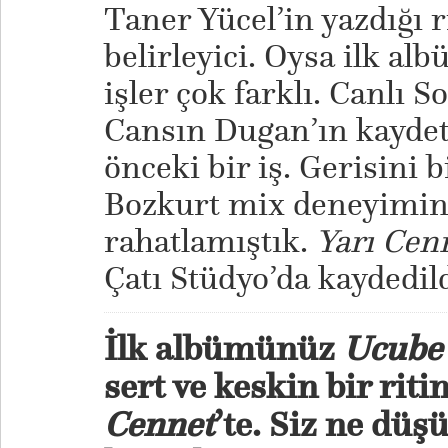
Taner Yücel’in yazdığı 
belirleyici. Oysa ilk al
işler çok farklı. Canlı S
Cansın Dugan’ın kaydet
önceki bir iş. Gerisini 
Bozkurt mix deneyimin
rahatlamıştık.
Yarı Cen
Çatı Stüdyo’da kaydedild
İlk albümünüz
Ucube 
sert ve keskin bir riti
Cennet
’te. Siz ne dü