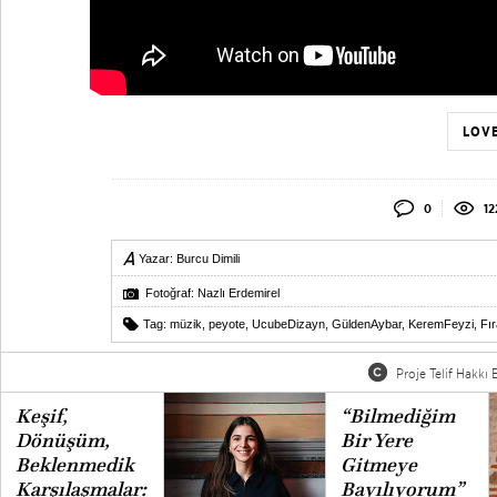
LOVE
0
12
Yazar:
Burcu Dimili
Fotoğraf: Nazlı Erdemirel
Tag:
müzik
,
peyote
,
UcubeDizayn
,
GüldenAybar
,
KeremFeyzi
,
Fı
Proje Telif Hakkı B
Keşif,
“Bilmediğim
Dönüşüm,
Bir Yere
Beklenmedik
Gitmeye
Karşılaşmalar:
Bayılıyorum”