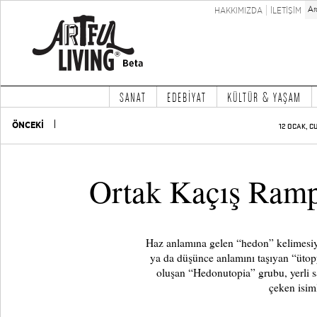
HAKKIMIZDA
İLETİŞİM
SANAT
EDEBİYAT
KÜLTÜR & YAŞAM
ÖNCEKİ
12 OCAK, C
Ortak Kaçış Ramp
Haz anlamına gelen “hedon” kelimesiyle
ya da düşünce anlamını taşıyan “ütopy
oluşan “Hedonutopia” grubu, yerli 
çeken isim