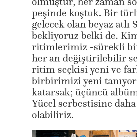
olmuştur, her zaman sö
peşinde koştuk. Bir tür
gelecek olan beyaz atlı
bekliyoruz belki de. Ki
ritimlerimiz -sürekli bi
her an değiştirilebilir s
ritim seçkisi yeni ve fa
birbirimizi yeni tanıyo
katarsak; üçüncü albü
Yücel serbestisine daha
olabiliriz.