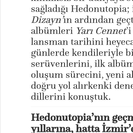
sağladığı Hedonutopia; 
Dizayn’
ın ardından geçt
albümleri
Yarı Cennet
’
lansman tarihini heyec
günlerde kendileriyle b
serüvenlerini, ilk albü
oluşum sürecini, yeni 
doğru yol alırkenki den
dillerini konuştuk.
Hedonutopia’nın geçm
yıllarına, hatta İzmir