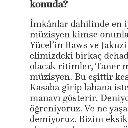
konuda?
İmkânlar dahilinde en iy
müzisyen kimse onunla
Yücel’in Raws ve Jakuzi 
elimizdeki birkaç dehada
olacak ritimler, Taner m
müzisyen. Bu eşittir ke
Kasaba girip lahana ist
manavı gösterir. Deniyo
öğreniyoruz. Ve ne yaş
demiyoruz. Bizim eksik