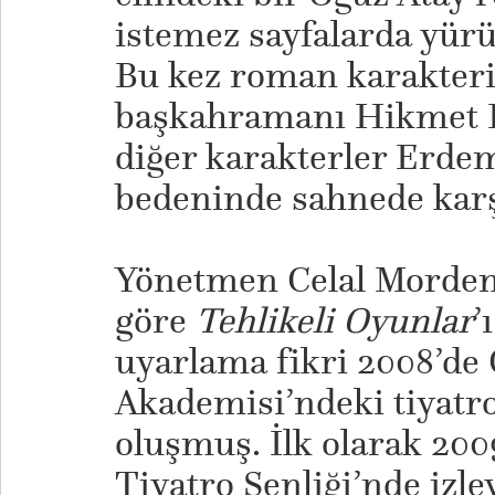
istemez sayfalarda yürü
Bu kez roman karakter
başkahramanı Hikmet B
diğer karakterler Erde
bedeninde sahnede karş
Yönetmen Celal Morden
göre
Tehlikeli Oyunlar
’
uyarlama fikri 2008’d
Akademisi’ndeki tiyatr
oluşmuş. İlk olarak 20
Tiyatro Şenliği’nde izle