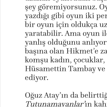
şey göremiyorsunuz. O
yazdığı gibi oyun iki per
bir oyun için oldukça u
yaratabilir. Ama oyun i
yanlış olduğunu anlıyo
başına olan Hikmet’e z
komşu kadın, çocuklar, 
Hüsamettin Tambay ve p
ediyor.
Oğuz Atay’ın da belirtti
Tutunamayanlar’
ın kah