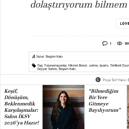
dolaştırıyorum bilmem 
LOVE
1
18
Yazar:
Begüm Kakı
Tag:
Tutunamayanlar
,
Hikmet Benol
,
sahne
,
tiyatro
,
Tehlikeli Oyun
Seyyar Sahne
,
Begüm Kakı
Proje Telif Hakkı B
Keşif,
“Bilmediğim
Dönüşüm,
Bir Yere
Beklenmedik
Gitmeye
Karşılaşmalar:
Bayılıyorum”
Salon İKSV
2026’ya Hazır!