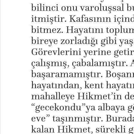
bilinci onu varoluşsal 
itmiştir. Kafasının içi
bitmez. Hayatını toplum
bireye zorladığı gibi ya
Görevlerini yerine geti
çalışmış, çabalamıştır.
başaramamıştır. Boşan
hayatından, kent hayatı
mahalleye Hikmet’in de
“gecekondu”ya albaya gö
eve” taşınmıştır. Burad
kalan Hikmet, sürekli g