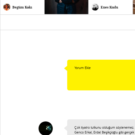
Begüm Kakı
Enes Kudu