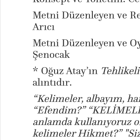
Metni Düzenleyen ve R
Arıcı
Metni Düzenleyen ve O
Şenocak
* Oğuz Atay’ın
Tehlikel
alıntıdır.
“Kelimeler, albayım, ha
“Efendim?” “KELİMELE
anlamda kullanıyoruz o
kelimeler Hikmet?” "Si