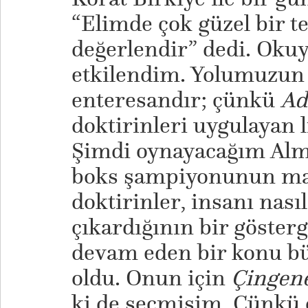
“Elimde çok güzel bir t
değerlendir” dedi. Oku
etkilendim. Yolumuzun 
enteresandır; çünkü
Ad
doktirinleri uygulayan 
Şimdi oynayacağım Alma
boks şampiyonunun mar
doktirinler, insanı nası
çıkardığının bir gösterg
devam eden bir konu b
oldu. Onun için
Çingen
ki de seçmişim. Çünkü