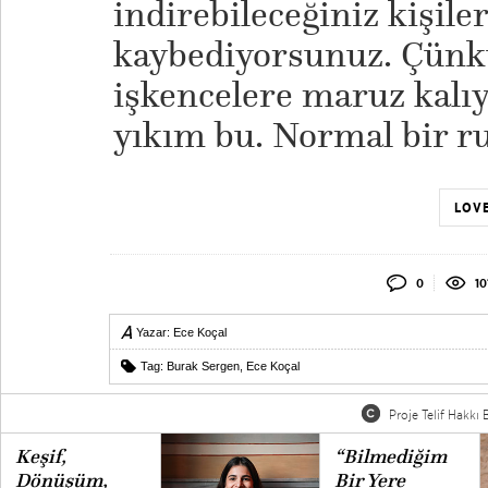
indirebileceğiniz kişile
kaybediyorsunuz. Çünkü
işkencelere maruz kalıyo
yıkım bu. Normal bir ru
LOVE
0
10
Yazar:
Ece Koçal
Tag:
Burak Sergen
,
Ece Koçal
Proje Telif Hakkı B
Keşif,
“Bilmediğim
Dönüşüm,
Bir Yere