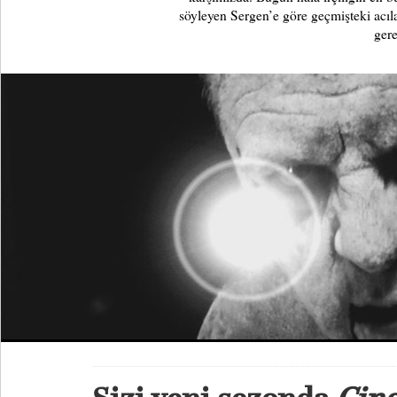
söyleyen Sergen’e göre geçmişteki acı
gere