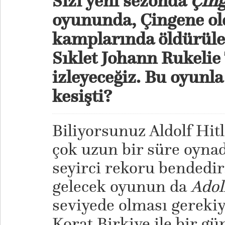
Sizi yeni sezonda
Çin
oyununda, Çingene ol
kamplarında öldürüle
Sıklet Johann Rukeli
izleyeceğiz. Bu oyunla 
kesişti?
Biliyorsunuz Aldolf Hitle
çok uzun bir süre oyna
seyirci rekoru bendedi
gelecek oyunun da
Adol
seviyede olması gerekiy
Korat Birkiye ile bir gü