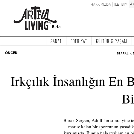
HAKKIMIZDA
İLETİŞİM
SANAT
EDEBİYAT
KÜLTÜR & YAŞAM
ÖNCEKİ
01 ARALIK, 
Irkçılık İnsanlığın En
Bi
Burak Sergen, Adolf’tan sonra yine tek
maruz kalan bir sporcunun yaşadıkl
karşımızda. Bugün hala ırçılığın en 