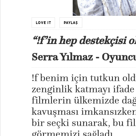
LOVE IT
PAYLAŞ
“!f’in hep destekçisi 
Serra Yılmaz - Oyunc
!f benim için tutkun o
zenginlik katmayı ifade
filmlerin ülkemizde dağ
kavuşması imkansızken,
bir seçki sunarak, bu f
görmemizi sağladı.