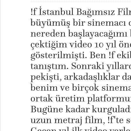
!f İstanbul Bağımsız Film
büyümüş bir sinemacı 
nereden başlayacağımı 
çektiğim video 10 yıl önc
gösterilmişti. Ben !f ekib
tanıştım. Sonraki yıllar
pekişti, arkadaşlıklar d
benim ve birçok sinema
ortak üretim platformun
Bugüne kadar kurguladı
uzun metraj film, !f'te s
Geçen yıl ilk video yerl