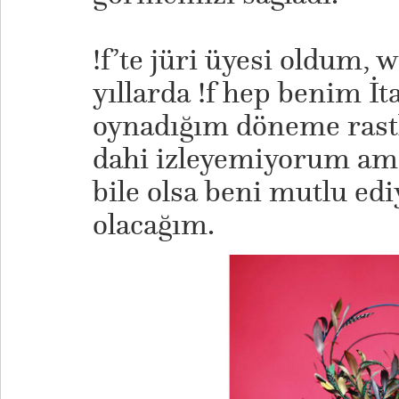
!f’te jüri üyesi oldum,
yıllarda !f hep benim İt
oynadığım döneme rastl
dahi izleyemiyorum ama 
bile olsa beni mutlu ediy
olacağım.