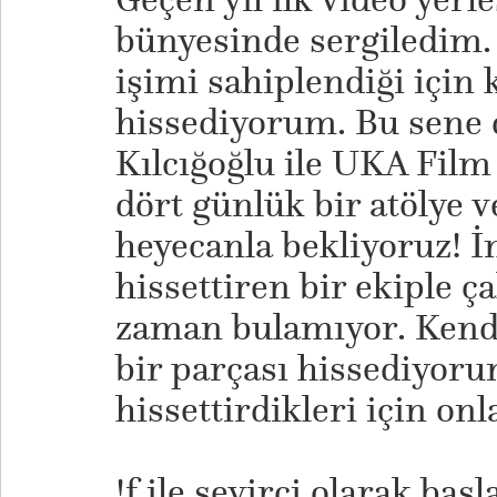
bünyesinde sergiledim.
işimi sahiplendiği için
hissediyorum. Bu sene 
Kılcığoğlu ile UKA Film
dört günlük bir atölye 
heyecanla bekliyoruz! İ
hissettiren bir ekiple ça
zaman bulamıyor. Kend
bir parçası hissediyoru
hissettirdikleri için on
!f ile seyirci olarak başl