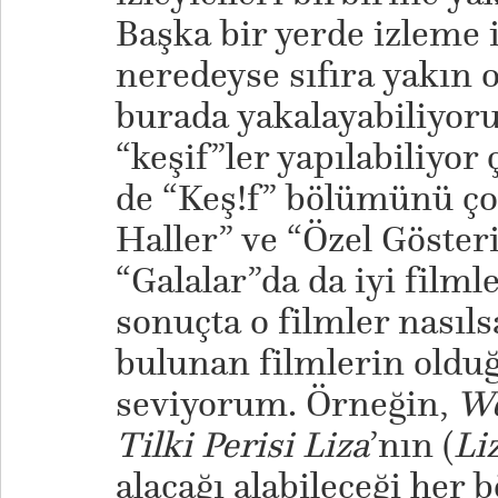
Başka bir yerde izleme 
neredeyse sıfıra yakın o
burada yakalayabiliyor
“keşif”ler yapılabiliyor
de “Keş!f” bölümünü ço
Haller” ve “Özel Göster
“Galalar”da da iyi filml
sonuçta o filmler nasıl
bulunan filmlerin oldu
seviyorum. Örneğin,
We
Tilki Perisi Liza
’nın (
Li
alacağı alabileceği her 