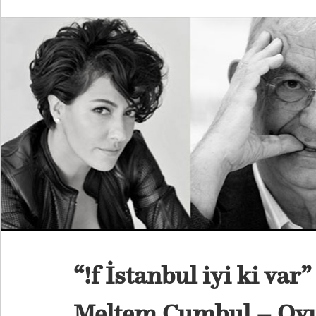
“!f İstanbul iyi ki var”
Meltem Cumbul – Oy