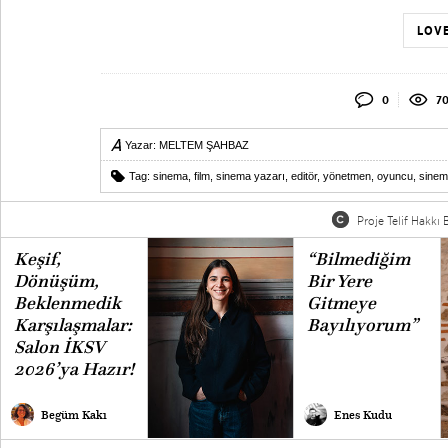
LOVE
0
7
Yazar:
MELTEM ŞAHBAZ
Tag:
sinema
,
film
,
sinema yazarı
,
editör
,
yönetmen
,
oyuncu
,
sine
Proje Telif Hakkı B
Keşif,
“Bilmediğim
Dönüşüm,
Bir Yere
Beklenmedik
Gitmeye
Karşılaşmalar:
Bayılıyorum”
Salon İKSV
2026’ya Hazır!
Begüm Kakı
Enes Kudu