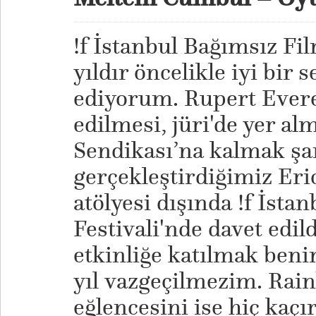
!f İstanbul Bağımsız Fil
yıldır öncelikle iyi bir 
ediyorum. Rupert Evere
edilmesi, jüri'de yer al
Sendikası’na kalmak şar
gerçekleştirdiğimiz Er
atölyesi dışında !f İsta
Festivali'nde davet edil
etkinliğe katılmak ben
yıl vazgeçilmezim. Rai
eğlencesini ise hiç kaçı