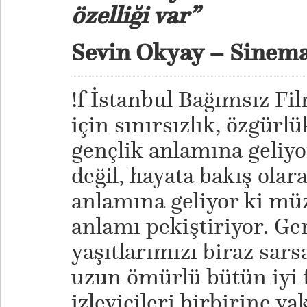
özelliği var”
Sevin Okyay – Sinema
!f İstanbul Bağımsız Fil
için sınırsızlık, özgürlü
gençlik anlamına geliyo
değil, hayata bakış ola
anlamına geliyor ki müz
anlamı pekiştiriyor. Ger
yaşıtlarımızı biraz sarsa
uzun ömürlü bütün iyi fe
izleyicileri birbirine ya