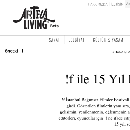
HAKKIMIZDA
İLETİŞİM
SANAT
EDEBİYAT
KÜLTÜR & YAŞAM
ÖNCEKİ
21 ŞUBAT, P
!f ile 15 Yıl
!f İstanbul Bağımsız Filmler Festival
girdi. Gösterilen filmlerin yanı sıra, 
gelişimin, yenilenmenin, eğlenmenin ar
editörleri, oyuncular için !f ne ifade ed
15 yılı 