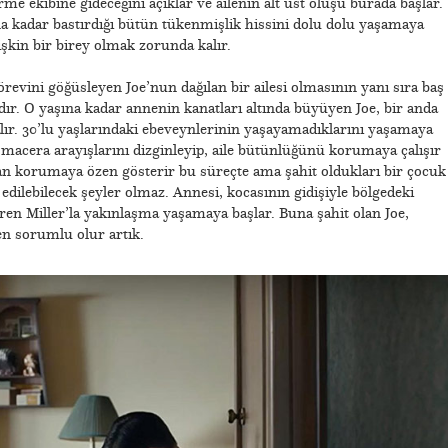
me ekibine gideceğini açıklar ve ailenin alt üst oluşu burada başlar.
na kadar bastırdığı bütün tükenmişlik hissini dolu dolu yaşamaya
işkin bir birey olmak zorunda kalır.
 görevini göğüsleyen Joe’nun dağılan bir ailesi olmasının yanı sıra baş
dır. O yaşına kadar annenin kanatları altında büyüyen Joe, bir anda
ır. 30’lu yaşlarındaki ebeveynlerinin yaşayamadıklarını yaşamaya
i, macera arayışlarını dizginleyip, aile bütünlüğünü korumaya çalışır
aman korumaya özen gösterir bu süreçte ama şahit oldukları bir çocuk
 edilebilecek şeyler olmaz. Annesi, kocasının gidişiyle bölgedeki
en Miller’la yakınlaşma yaşamaya başlar. Buna şahit olan Joe,
en sorumlu olur artık.