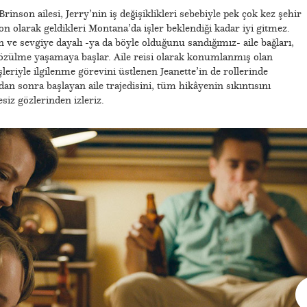
Brinson ailesi, Jerry’nin iş değişiklikleri sebebiyle pek çok kez şehir
n olarak geldikleri Montana’da işler beklendiği kadar iyi gitmez.
n ve sevgiye dayalı -ya da böyle olduğunu sandığımız- aile bağları,
çözülme yaşamaya başlar. Aile reisi olarak konumlanmış olan
leriyle ilgilenme görevini üstlenen Jeanette’in de rollerinde
an sonra başlayan aile trajedisini, tüm hikâyenin sıkıntısını
iz gözlerinden izleriz.