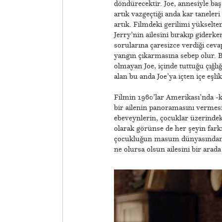
döndürecektir. Joe, annesiyle ba
artık vazgeçtiği anda kar taneleri
artık. Filmdeki gerilimi yükselte
Jerry’nin ailesini bırakıp giderk
sorularına çaresizce verdiği ceva
yangın çıkarmasına sebep olur. B
olmayan Joe, içinde tuttuğu çığlığ
alan bu anda Joe’ya içten içe eşli
​Filmin 1960’lar Amerikası’nda -k
bir ailenin panoramasını vermesini
ebeveynlerin, çocuklar üzerindeki
olarak görünse de her şeyin far
çocukluğun masum dünyasından, 
ne olursa olsun ailesini bir ara