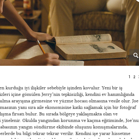
1
2
en kurduğu iyi ilişkiler sebebiyle işinden kovulur. Yeni bir iş
zleri içine gömülen Jerry’nin tepkisizliği, kendini ev hanımlığında
 bulma arayışına girmesine ve yüzme hocası olmasına vesile olur. Joe
lmasının yanı sıra aile ekonomisine katkı sağlamak için bir fotoğraf
lışma fırsatı bulur. Bu sırada bölgeye yaklaşmakta olan ve
 yinelenir. Okulda yangından korunma ve kaçma eğitiminde, Joe’n
 babasının yangın söndürme ekibinde oluşunu konuşmalarında,
rlerde bu bilgi tekrar tekrar verilir. Kendini işe yarar hissetme