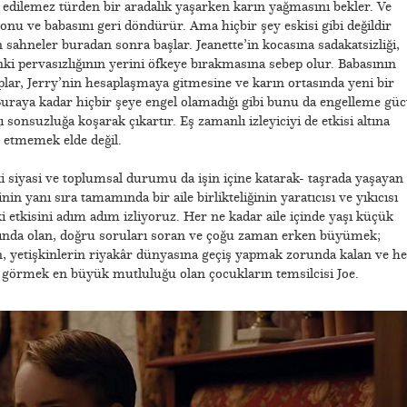
ş edilemez türden bir aradalık yaşarken karın yağmasını bekler. Ve
 onu ve babasını geri döndürür. Ama hiçbir şey eskisi gibi değildir
n sahneler buradan sonra başlar. Jeanette’in kocasına sadakatsizliği,
enki pervasızlığının yerini öfkeye bırakmasına sebep olur. Babasının
plar, Jerry’nin hesaplaşmaya gitmesine ve karın ortasında yeni bir
uraya kadar hiçbir şeye engel olamadığı gibi bunu da engelleme gü
ı sonsuzluğa koşarak çıkartır. Eş zamanlı izleyiciyi de etkisi altına
k etmemek elde değil.
i siyasi ve toplumsal durumu da işin içine katarak- taşrada yaşayan
n yanı sıra tamamında bir aile birlikteliğinin yaratıcısı ve yıkıcısı
 etkisini adım adım izliyoruz. Her ne kadar aile içinde yaşı küçük
kında olan, doğru soruları soran ve çoğu zaman erken büyümek;
yetişkinlerin riyakâr dünyasına geçiş yapmak zorunda kalan ve he
da görmek en büyük mutluluğu olan çocukların temsilcisi Joe.