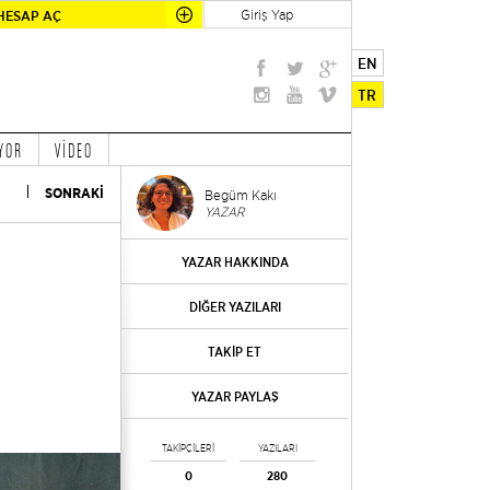
Giriş Yap
HESAP AÇ
EN
TR
YOR
VİDEO
SONRAKİ
Begüm Kakı
YAZAR
YAZAR HAKKINDA
DİĞER YAZILARI
TAKİP ET
YAZAR PAYLAŞ
TAKİPÇİLERİ
YAZILARI
0
280