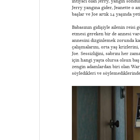
ihtiyacı olan Jerry, yangın söndür
Jerry yangına gider, Jeanette o a
başlar ve Joe artık 14 yaşında yet
​Babasının gidişiyle ailenin reisi
etmesi gereken bir de annesi var
annesini dizginlemek zorunda kal
çalışmalarını, orta yaş krizlerin
Joe. Sessizliğini, sabrını her z
için hangi yaşta olursa olsun baş
zengin adamlardan biri olan Warr
söyledikleri ve söylemediklerind