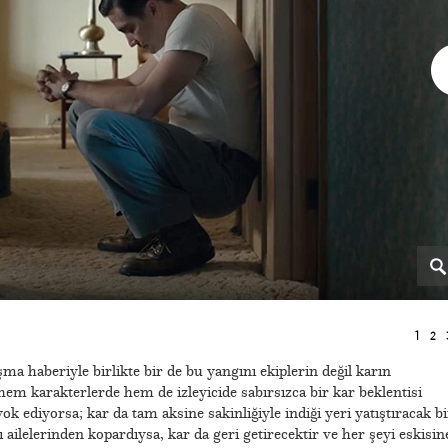
1
2
a haberiyle birlikte bir de bu yangını ekiplerin değil karın
 hem karakterlerde hem de izleyicide sabırsızca bir kar beklentisi
yok ediyorsa; kar da tam aksine sakinliğiyle indiği yeri yatıştıracak bi
ı ailelerinden kopardıysa, kar da geri getirecektir ve her şeyi eskisin