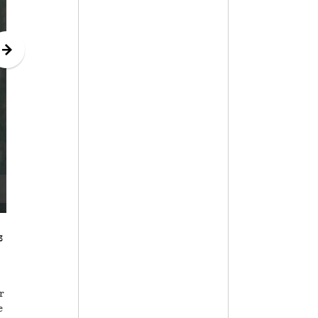
3
r
e