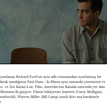
yayımlanan Richard Ford’un aynı adlı romanından uyarlanmış bir
larak tanıdığımız Paul Dano –ki filmin aynı zamanda yönetmeni ve
- ve Zoe Kazan’a ait. Film, Amerika’nın Kanada sınırında yer alan
, Montana’da geçiyor. Filmin hikâyesine Jeanette (Carey Mulligan),
Oxenbould), Warren Miller (Bill Camp) isimli dört ana karakterle
r.