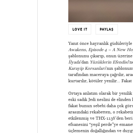
LOVE IT
PAYLAŞ
Yanıt önce hayranlık güdüleriyle
Awakens
,
Episode 4 – A New Ho
şablonunu çıkarıp, onun üzerine
İlyada
’dan
Yüzüklerin Efendisi
’n
Karayip Korsanları
’nın şablonun
tarafından maceraya çağrılır, ara
kurtarılır, kötüler yenilir... Fakat
Ortaya anlatım olarak bir yenil
eski sadık Jedi neslini de elinden
fakat bunun sebebi daha çok görse
arasındaki rekabetten, o rekabet
etkilenmiş ve THX-1138’den beri
efsanesini “yeşil perde”ye emane
üçlemenin doğallığından ve duyg