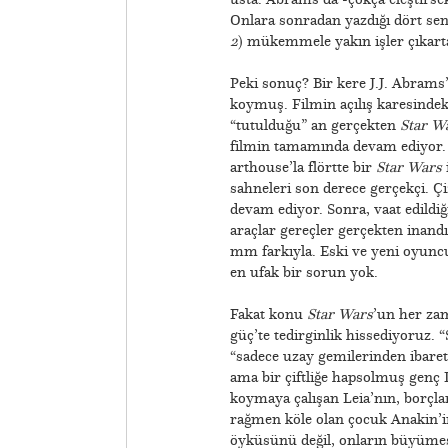
Onlara sonradan yazdığı dört sen
2
) mükemmele yakın işler çıkarta
Peki sonuç? Bir kere J.J. Abrams
koymuş. Filmin açılış karesindeki
“tutulduğu” an gerçekten
Star W
filmin tamamında devam ediyor. 
arthouse’la flörtte bir
Star Wars
sahneleri son derece gerçekçi. Ç
devam ediyor. Sonra, vaat edildiğ
araçlar gereçler gerçekten inandır
mm farkıyla. Eski ve yeni oyuncu
en ufak bir sorun yok.
Fakat konu
Star Wars
’un her zam
güç’te tedirginlik hissediyoruz. 
“sadece uzay gemilerinden ibaret
ama bir çiftliğe hapsolmuş genç
koymaya çalışan Leia’nın, borçla
rağmen köle olan çocuk Anakin’in
öyküsünü değil, onların büyümesi