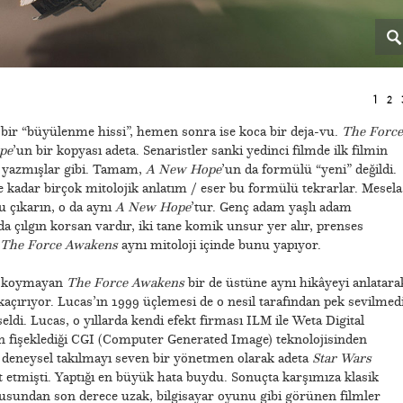
1
2
 bir “büyülenme hissi”, hemen sonra ise koca bir deja-vu.
The Force
pe
’un bir kopyası adeta. Senaristler sanki yedinci filmde ilk filmin
 yazmışlar gibi. Tamam,
A New Hope
’un da formülü “yeni” değildi.
e kadar birçok mitolojik anlatım / eser bu formülü tekrarlar. Mesela
u çıkarın, o da aynı
A New Hope
’tur. Genç adam yaşlı adam
da çılgın korsan vardır, iki tane komik unsur yer alır, prenses
The Force Awakens
aynı mitoloji içinde bunu yapıyor.
ik koymayan
The Force Awakens
bir de üstüne aynı hikâyeyi anlatara
 kaçırıyor. Lucas’ın 1999 üçlemesi de o nesil tarafından pek sevilmed
ldi. Lucas, o yıllarda kendi efekt firması ILM ile Weta Digital
in fişeklediği CGI (Computer Generated Image) teknolojisinden
 deneysel takılmayı seven bir yönetmen olarak adeta
Star Wars
t etmişti. Yaptığı en büyük hata buydu. Sonuçta karşımıza klasik
usundan son derece uzak, bilgisayar oyunu gibi görünen filmler