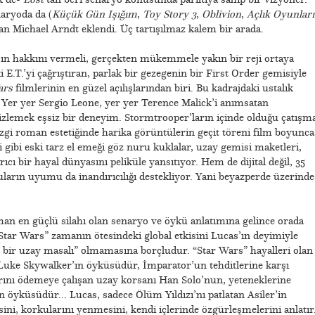
aryoda da (
Küçük Gün Işığım
,
Toy Story 3
,
Oblivion
,
Açlık Oyunları
n Michael Arndt eklendi. Üç tartışılmaz kalem bir arada.
’ın hakkını vermeli, gerçekten mükemmele yakın bir reji ortaya
 E.T.’yi çağrıştıran, parlak bir gezegenin bir First Order gemisiyle
ars
filmlerinin en güzel açılışlarından biri. Bu kadrajdaki ustalık
Yer yer Sergio Leone, yer yer Terence Malick’i anımsatan
izlemek eşsiz bir deneyim. Stormtrooper’ların içinde olduğu çatışm
izgi roman estetiğinde harika görüntülerin geçit töreni film boyunca
i gibi eski tarz el emeği göz nuru kuklalar, uzay gemisi maketleri,
ıcı bir hayal dünyasını peliküle yansıtıyor. Hem de dijital değil, 35
ların uyumu da inandırıcılığı destekliyor. Yani beyazperde üzerinde
an en güçlü silahı olan senaryo ve öykü anlatımına gelince orada
“Star Wars” zamanın ötesindeki global etkisini Lucas’ın deyimiyle
 bir uzay masalı” olmamasına borçludur. “Star Wars” hayalleri olan
 Luke Skywalker’ın öyküsüdür, İmparator’un tehditlerine karşı
rını ödemeye çalışan uzay korsanı Han Solo’nun, yeteneklerine
 öyküsüdür... Lucas, sadece Ölüm Yıldızı’nı patlatan Asiler’in
ni, korkularını yenmesini, kendi içlerinde özgürleşmelerini anlatır