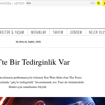
KKIMIZDA
İLETİŞİM
KÜLTÜR & YAŞAM
MEKANLAR
TAKVİM
GÜNDEM
NELER OLU
18 ARALIK, CUMA, 2015
te Bir Tedirginlik Var
ncularının performansıyla özlenen Star Wars filmi olan The Force
ularda “güç’te tedirginlik” hissetmemek zor. Yine de önümüzdeki
filmler için umudumuz büyük.