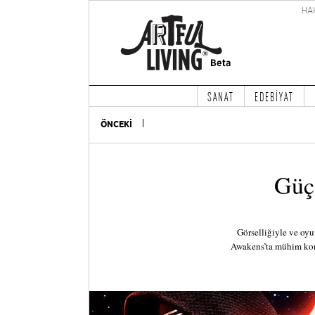
HA
SANAT
EDEBİYAT
ÖNCEKİ
Güç’
Görselliğiyle ve oyu
Awakens’ta mühim kon