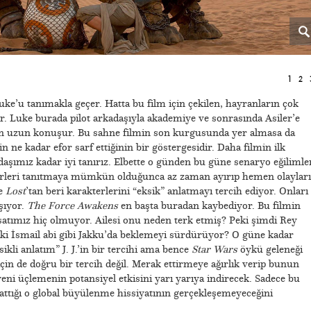
1
2
Luke’u tanımakla geçer. Hatta bu film için çekilen, hayranların çok
ır. Luke burada pilot arkadaşıyla akademiye ve sonrasında Asiler’e
un uzun konuşur. Bu sahne filmin son kurgusunda yer almasa da
 ne kadar efor sarf ettiğinin bir göstergesidir. Daha filmin ilk
aşımız kadar iyi tanırız. Elbette o günden bu güne senaryo eğilimle
terleri tanıtmaya mümkün olduğunca az zaman ayırıp hemen olayları
se
Lost
’tan beri karakterlerini “eksik” anlatmayı tercih ediyor. Onları
şıyor.
The Force Awakens
en başta buradan kaybediyor. Bu filmin
satımız hiç olmuyor. Ailesi onu neden terk etmiş? Peki şimdi Rey
aki İsmail abi gibi Jakku’da beklemeyi sürdürüyor? O güne kadar
ikli anlatım” J. J.’in bir tercihi ama bence
Star Wars
öykü geleneği
için de doğru bir tercih değil. Merak ettirmeye ağırlık verip bunun
eni üçlemenin potansiyel etkisini yarı yarıya indirecek. Sadece bu
attığı o global büyülenme hissiyatının gerçekleşemeyeceğini