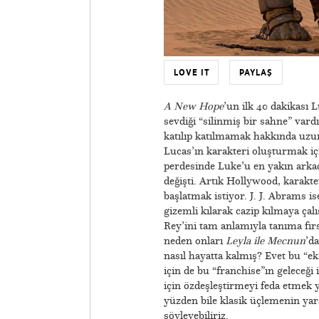
LOVE IT
PAYLAŞ
A New Hope
’un ilk 40 dakikası 
sevdiği “silinmiş bir sahne” vard
katılıp katılmamak hakkında uz
Lucas’ın karakteri oluşturmak için
perdesinde Luke’u en yakın arkad
değişti. Artık Hollywood, karak
başlatmak istiyor. J. J. Abrams i
gizemli kılarak cazip kılmaya çalı
Rey’ini tam anlamıyla tanıma fır
neden onları
Leyla ile Mecnun
’d
nasıl hayatta kalmış? Evet bu “eks
için de bu “franchise”ın geleceği 
için özdeşleştirmeyi feda etmek y
yüzden bile klasik üçlemenin yar
söyleyebiliriz.