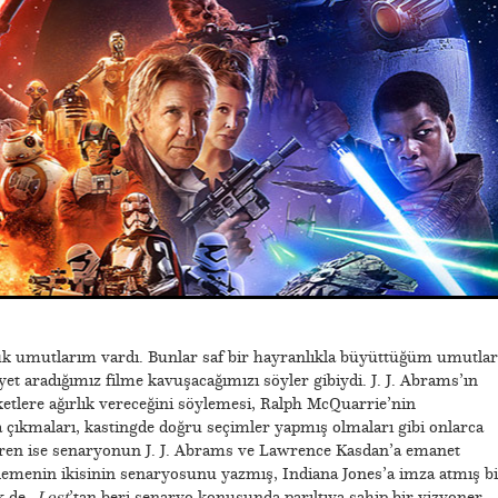
üyük umutlarım vardı. Bunlar saf bir hayranlıkla büyüttüğüm umutlar
yet aradığımız filme kavuşacağımızı söyler gibiydi. J. J. Abrams’ın
ketlere ağırlık vereceğini söylemesi, Ralph McQuarrie’nin
 çıkmaları, kastingde doğru seçimler yapmış olmaları gibi onlarca
eren ise senaryonun J. J. Abrams ve Lawrence Kasdan’a emanet
çlemenin ikisinin senaryosunu yazmış, Indiana Jones’a imza atmış bi
k de-
Lost
’tan beri senaryo konusunda parıltıya sahip bir vizyoner.