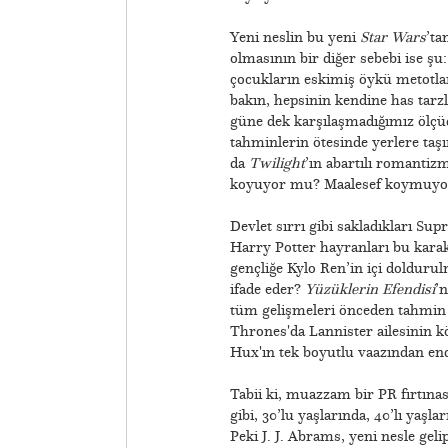
Yeni neslin bu yeni
Star Wars
’ta
olmasının bir diğer sebebi ise şu
çocukların eskimiş öykü metotları
bakın, hepsinin kendine has tarz
güne dek karşılaşmadığımız ölçüd
tahminlerin ötesinde yerlere taş
da
Twilight
’ın abartılı romantiz
koyuyor mu? Maalesef koymuyo
Devlet sırrı gibi sakladıkları S
Harry Potter hayranları bu karakt
gençliğe Kylo Ren’in içi doldurul
ifade eder?
Yüzüklerin Efendisi
’
tüm gelişmeleri önceden tahmin 
Thrones'da Lannister ailesinin k
Hux'ın tek boyutlu vaazından en
Tabii ki, muazzam bir PR fırtına
gibi, 30’lu yaşlarında, 40’lı ya
Peki J. J. Abrams, yeni nesle geli