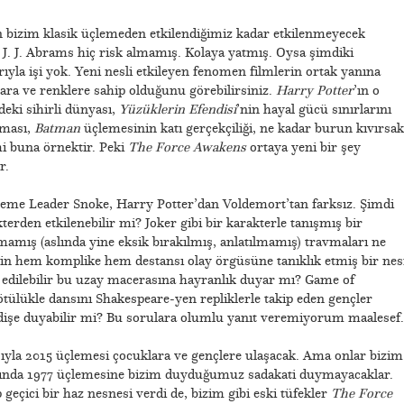
n bizim klasik üçlemeden etkilendiğimiz kadar etkilenmeyecek
: J. J. Abrams hiç risk almamış. Kolaya yatmış. Oysa şimdiki
yla işi yok. Yeni nesli etkileyen fenomen filmlerin ortak yanına
lara ve renklere sahip olduğunu görebilirsiniz.
Harry Potter
’ın o
eki sihirli dünyası,
Yüzüklerin Efendisi
’nin hayal gücü sınırlarını
ıması,
Batman
üçlemesinin katı gerçekçiliği, ne kadar burun kıvırsak
mi buna örnektir. Peki
The Force Awakens
ortaya yeni bir şey
r.
upreme Leader Snoke, Harry Potter’dan Voldemort’tan farksız. Şimdi
erden etkilenebilir mi? Joker gibi bir karakterle tanışmış bir
mamış (aslında yine eksik bırakılmış, anlatılmamış) travmaları ne
nin hem komplike hem destansı olay örgüsüne tanıklık etmiş bir nesi
edilebilir bu uzay macerasına hayranlık duyar mı? Game of
ötülükle dansını Shakespeare-yen repliklerle takip eden gençler
dişe duyabilir mi? Bu sorulara olumlu yanıt veremiyorum maalesef.
sıyla 2015 üçlemesi çocuklara ve gençlere ulaşacak. Ama onlar bizim
şlarında 1977 üçlemesine bizim duyduğumuz sadakati duymayacaklar.
p geçici bir haz nesnesi verdi de, bizim gibi eski tüfekler
The Force