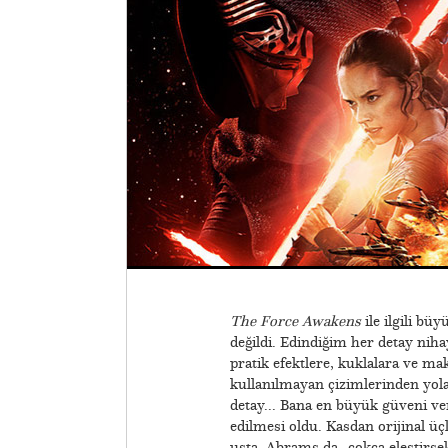
The Force Awakens
ile ilgili b
değildi. Edindiğim her detay niha
pratik efektlere, kuklalara ve ma
kullanılmayan çizimlerinden yola
detay... Bana en büyük güveni v
edilmesi oldu. Kasdan orijinal ü
usta. Abrams da -çokça eleştirse