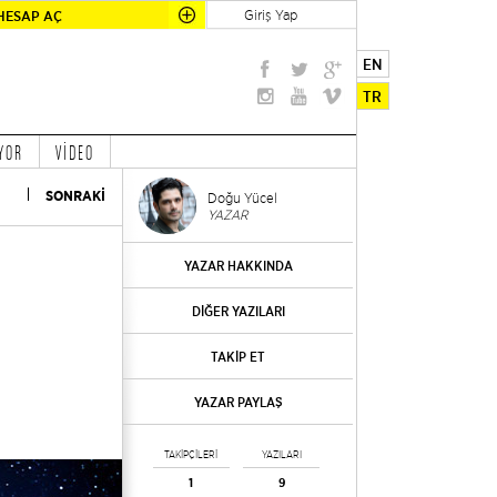
Giriş Yap
HESAP AÇ
EN
TR
YOR
VİDEO
SONRAKİ
Doğu Yücel
YAZAR
YAZAR HAKKINDA
DİĞER YAZILARI
TAKİP ET
YAZAR PAYLAŞ
TAKİPÇİLERİ
YAZILARI
1
9