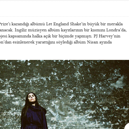
rize’ı kazandığı albümü Let England Shake’in büyük bir merakla
lanacak. İngiliz müzisyen albüm kayıtlarının bir kısmını Londra’da,
jesi kapsamında halka açık bir biçimde yapmıştı. PJ Harvey’nin
’dan esinlenerek yarattığını söylediği albüm Nisan ayında