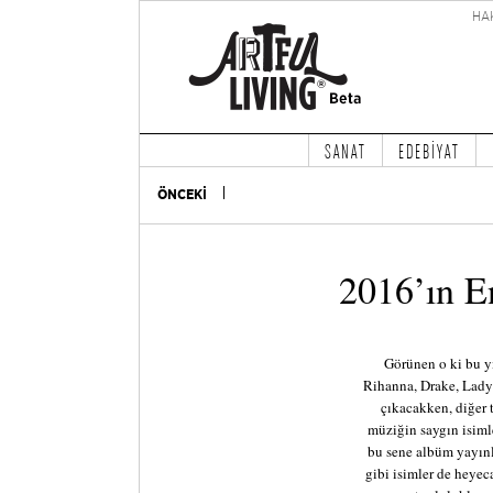
HA
SANAT
EDEBİYAT
ÖNCEKİ
2016’ın 
Görünen o ki bu y
Rihanna, Drake, Lady 
çıkacakken, diğer 
müziğin saygın isimle
bu sene albüm yayınl
gibi isimler de heyec