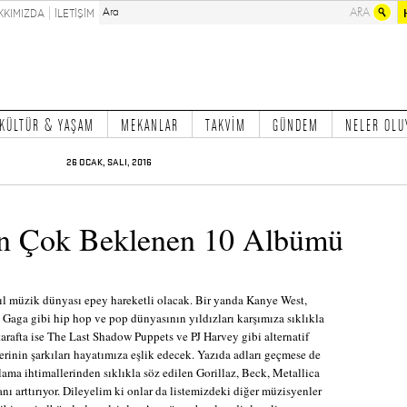
KKIMIZDA
İLETİŞİM
KÜLTÜR & YAŞAM
MEKANLAR
TAKVİM
GÜNDEM
NELER OLU
26 OCAK, SALI, 2016
En Çok Beklenen 10 Albümü
ıl müzik dünyası epey hareketli olacak. Bir yanda Kanye West,
Gaga gibi hip hop ve pop dünyasının yıldızları karşımıza sıklıkla
tarafta ise The Last Shadow Puppets ve PJ Harvey gibi alternatif
rinin şarkıları hayatımıza eşlik edecek. Yazıda adları geçmese de
ama ihtimallerinden sıklıkla söz edilen Gorillaz, Beck, Metallica
anı arttırıyor. Dileyelim ki onlar da listemizdeki diğer müzisyenler