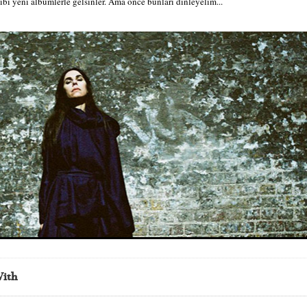
ibi yeni albümlerle gelsinler. Ama önce bunları dinleyelim...
With