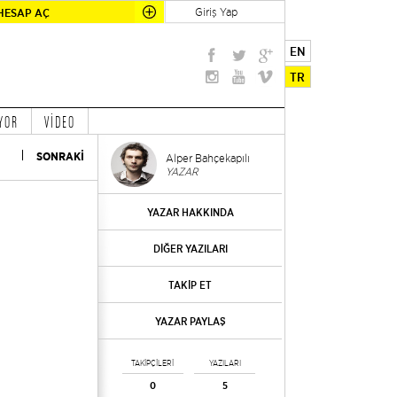
Giriş Yap
HESAP AÇ
EN
TR
YOR
VİDEO
SONRAKİ
Alper Bahçekapılı
YAZAR
YAZAR HAKKINDA
DİĞER YAZILARI
TAKİP ET
YAZAR PAYLAŞ
TAKİPÇİLERİ
YAZILARI
0
5