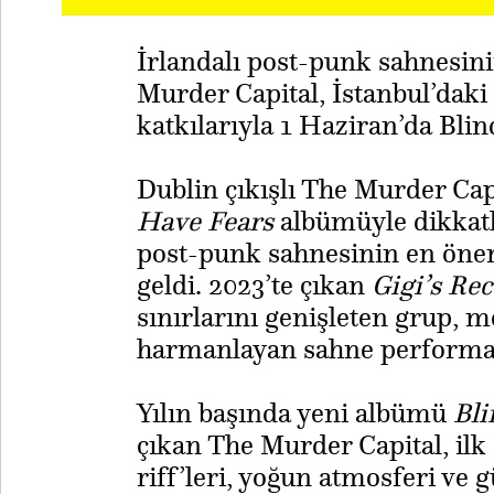
İrlandalı post-punk sahnesin
Murder Capital, İstanbul’daki
katkılarıyla 1 Haziran’da Blin
Dublin çıkışlı The Murder Cap
Have Fears
albümüyle dikkatl
post-punk sahnesinin en önem
geldi. 2023’te çıkan
Gigi’s Re
sınırlarını genişleten grup, me
harmanlayan sahne performans
Yılın başında yeni albümü
Bli
çıkan The Murder Capital, ilk 
riff’leri, yoğun atmosferi ve g