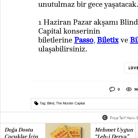
unutulmaz bir gece yaşatacak
​1 Haziran Pazar akşamı Blin
Capital konserinin
biletlerine
Passo
,
Biletix
ve
Bi
ulaşabilirsiniz.
LOVE
0
96
Tag:
Blind
,
The Murder Capital
Proje Telif Hakkı B
Doğa Dostu
Mehmet Uygun
Çocuklar İçin
“Leb-i Derya”