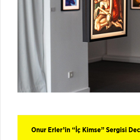
Onur Erler’in “İç Kimse” Sergisi De