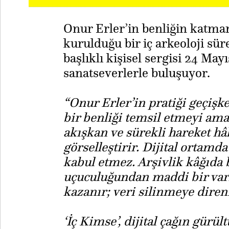
Onur Erler’in benliğin katm
kurulduğu bir iç arkeoloji sür
başlıklı kişisel sergisi 24 May
sanatseverlerle buluşuyor.
“Onur Erler’in pratiği geçişke
bir benliği temsil etmeyi ama
akışkan ve sürekli hareket hâl
görselleştirir. Dijital ortamda
kabul etmez. Arşivlik kâğıda 
uçuculuğundan maddi bir varlı
kazanır; veri silinmeye direni
‘İç Kimse’, dijital çağın gürü