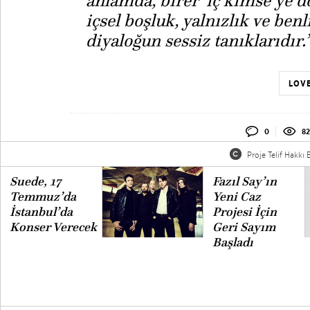
anlamda, birer ‘iç kimse’ye d
içsel boşluk, yalnızlık ve ben
diyaloğun sessiz tanıklarıdır.
LOVE
0
82
Proje Telif Hakkı B
Suede, 17
Fazıl Say’ın
Temmuz’da
Yeni Caz
İstanbul’da
Projesi İçin
Konser Verecek
Geri Sayım
Başladı