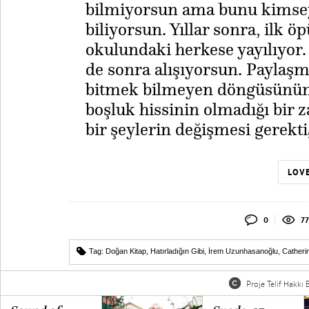
bilmiyorsun ama bunu kimse
biliyorsun. Yıllar sonra, ilk
okulundaki herkese yayılıyor. İ
de sonra alışıyorsun. Payla
bitmek bilmeyen döngüsünün i
boşluk hissinin olmadığı bir 
bir şeylerin değişmesi gerekti
LOVE
0
77
Tag:
Doğan Kitap
,
Hatırladığın Gibi
,
İrem Uzunhasanoğlu
,
Catheri
Proje Telif Hakkı B