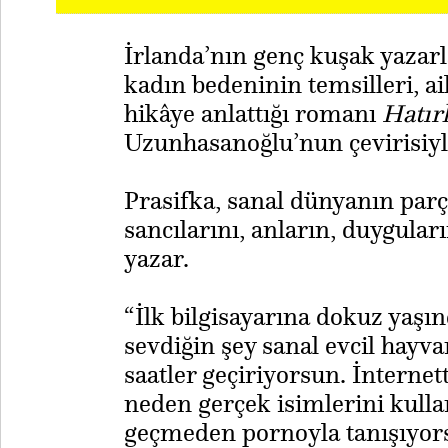
İrlanda’nın genç kuşak yazar
kadın bedeninin temsilleri, ail
hikâye anlattığı romanı
Hatır
Uzunhasanoğlu’nun çevirisiyle
Prasifka, sanal dünyanın par
sancılarını, anların, duygular
yazar.
“İlk bilgisayarına dokuz yaş
sevdiğin şey sanal evcil hayva
saatler geçiriyorsun. İnternet
neden gerçek isimlerini kull
geçmeden pornoyla tanışıyors